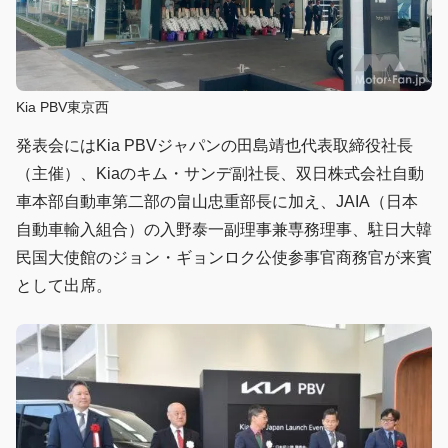
Kia PBV東京西
発表会にはKia PBVジャパンの田島靖也代表取締役社長
（主催）、Kiaのキム・サンデ副社長、双日株式会社自動
車本部自動車第二部の畠山忠重部長に加え、JAIA（日本
自動車輸入組合）の入野泰一副理事兼専務理事、駐日大韓
民国大使館のジョン・ギョンロク公使参事官商務官が来賓
として出席。