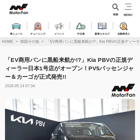
コ
ン
テ
検索
MENU
ン
ツ
へ
車ニュース
チューニング
イベント
中古車
新車カタログ
自動車求人
ス
HOME
韓国その他
「EV商用バンに黒船来航か!?」Kia PBVの正規ディ
キ
ッ
プ
「EV商用バンに黒船来航か!?」Kia PBVの正規デ
ィーラー日本1号店がオープン！PV5パッセンジャ
ー＆カーゴが正式発売!!
2026.05.14 07:34