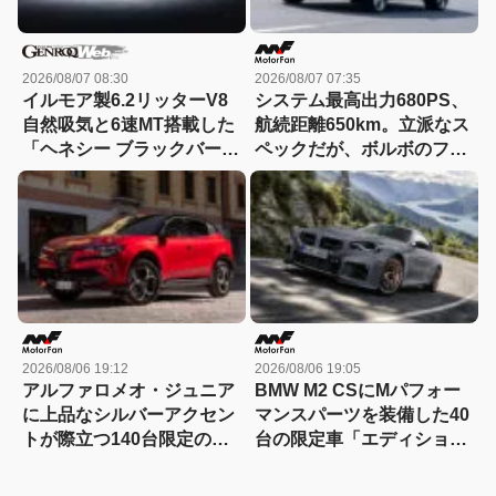
2026/08/07 08:30
2026/08/07 07:35
イルモア製6.2リッターV8
システム最高出力680PS、
自然吸気と6速MT搭載した
航続距離650km。立派なス
「ヘネシー ブラックバー
ペックだが、ボルボのフラ
ド」がデビュー【動画】
ッグシップSUVの本当の魅
力は数字以外にあった！
【ボルボEX90試乗】
2026/08/06 19:12
2026/08/06 19:05
アルファロメオ・ジュニア
BMW M2 CSにMパフォー
に上品なシルバーアクセン
マンスパーツを装備した40
トが際立つ140台限定の
台の限定車「エディショ
「スポルト スペチアーレ」
ン・エッジ」が登場！
が登場！