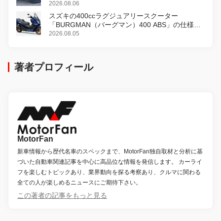
2026.08.06
スズキの400ccラグジュアリースクーター
「BURGMAN（バーグマン）400 ABS」の仕様を
変更し、8月18日に発売
2026.08.05
著者プロフィール
MotorFan
新車情報から歴代名車のスペックまで、MotorFan独自取材と分析に基
づいた自動車関連記事を中心に高品位な情報を発信します。 カーライ
フを楽しむトピックあり、業界動向を探る考察あり、クルマに関わる
全ての人が楽しめるニュースにご期待下さい。
この著者の記事をもっと見る