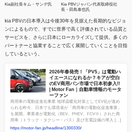
Kia副社長キム・サンデ氏
Kia PBVジャパン代表取締役社
長・田島泰也氏
kia PBVの日本導入は今後30年を見据えた長期的なビジョ
ンによるもので、すでに世界で高く評価されている品質と
サービスを、さらに日本にローカライズして提供。多くの
パートナーと協業することで広く展開していくことを目指
しているという。
2026年春発売！「PV5」は電動ハ
イエースになれるか？キアが空白
のEV商用バン市場で日本初参入!!
| Motor Fan｜自動車情報のモータ
ーファン
商用車の電動促進化事業 地球温暖化対策としてEV化が進め
られる昨今、日本でも環境省が「商用車の電動化促進事業」
を展開。事業者が電動化（BEV、PHEV、FCV※）された商
用車（トラック・タクシー・バス）及び充電設備の導入 […]
https://motor-fan.jp/headline/1300330/