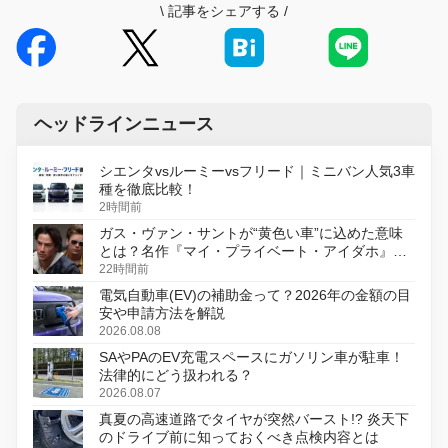
\
記事をシェアする
/
ヘッドラインニュース
シエンタvsルーミーvsフリード｜ミニバン人気3車
種を徹底比較！
2時間前
ガス・ヴァン・サントが“黄色い車”に込めた意味
とは？名作『マイ・プライベート・アイダホ』が
初のデジタルリマスター版で復活
22時間前
電気自動車(EV)の補助金って？2026年の金額の目
安や申請方法を解説
2026.08.08
SAやPAのEV充電スペースにガソリン車が駐車！
法律的にどう扱われる？
2026.08.07
真夏の高速道路でタイヤが突然バースト!? 炎天下
のドライブ前に知っておくべき点検内容とは