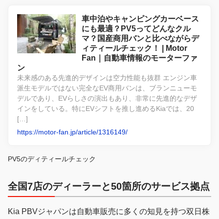
車中泊やキャンピングカーベース
にも最適？PV5ってどんなクル
マ？国産商用バンと比べながらデ
ィティールチェック！ | Motor
Fan｜自動車情報のモーターファ
ン
未来感のある先進的デザインは空力性能も抜群 エンジン車
派生モデルではない完全なEV商用バンは、ブランニューモ
デルであり、EVらしさの演出もあり、非常に先進的なデザ
インをしている。特にEVシフトを推し進めるKiaでは、20
[…]
https://motor-fan.jp/article/1316149/
PV5のディティールチェック
全国7店のディーラーと50箇所のサービス拠点
Kia PBVジャパンは自動車販売に多くの知見を持つ双日株