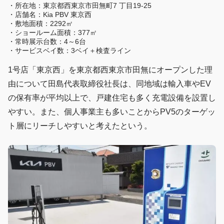
・所在地：東京都西東京市田無町7 丁目19-25
・店舗名：Kia PBV 東京西
・敷地面積：2292㎡
・ショールーム面積：377㎡
・常時展示台数：4～6台
・サービスベイ数：3ベイ＋検査ライン
1号店「東京西」を東京都西東京市田無にオープンした理
由について田島代表取締役社長は、同地域は輸入車やEV
の保有率が平均以上で、戸建住宅も多く充電設備を設置し
やすい。また、個人事業主も多いことからPV5のターゲッ
ト層にリーチしやすいと考えたという。