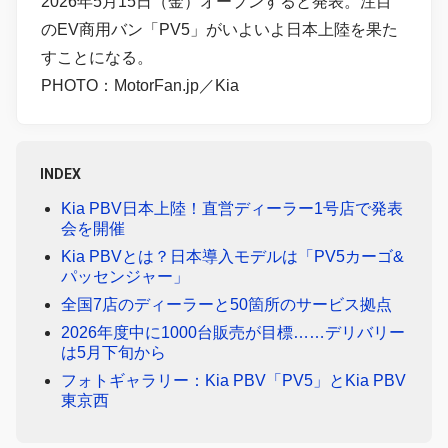
2026年5月15日（金）オープンすると発表。注目
のEV商用バン「PV5」がいよいよ日本上陸を果た
すことになる。
PHOTO：MotorFan.jp／Kia
INDEX
Kia PBV日本上陸！直営ディーラー1号店で発表
会を開催
Kia PBVとは？日本導入モデルは「PV5カーゴ&
パッセンジャー」
全国7店のディーラーと50箇所のサービス拠点
2026年度中に1000台販売が目標……デリバリー
は5月下旬から
フォトギャラリー：Kia PBV「PV5」とKia PBV
東京西