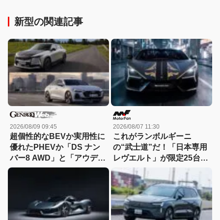
新型の関連記事
2026/08/09 09:45
2026/08/07 11:30
超個性的なBEVか実用性に
これがランボルギーニ
優れたPHEVか「DS ナン
の“武士道”だ！「日本専用
バー8 AWD」と「アウディ
レヴエルト」が限定25台で
A5 eハイブリッド」を比較
誕生!! その理由とは……？