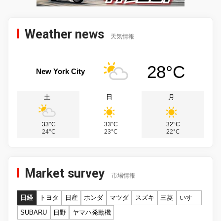
Weather news
天気情報
28°C
New York City
土
日
月
33°C
33°C
32°C
24°C
23°C
22°C
Market survey
市場情報
日経
トヨタ
日産
ホンダ
マツダ
スズキ
三菱
いすゞ
SUBARU
日野
ヤマハ発動機