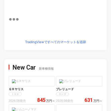
TradingViewですべてのマーケットを追跡
New Car
新車種情報
ＧＲヤリス
プレリュード
トヨタ
ホンダ
845
631
2026.08発売
万円
～
2026.08発売
万円
～