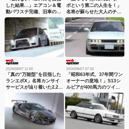
した結果…」エアコン＆電
ボという第二の人生を！」
動パワステ完備、旧車の常
名将が蘇らせた大人のチュ
識を覆すGT-R仕様のすべて
ーンドに迫る
2026/08/07 11:00
2026/08/07 07:30
「真の“万能型”を目指した
「昭和63年式、37年間ワン
ランエボX」名将カンサイ
オーナーの意地！」S13シ
サービスが辿り着いた2.2L
ルビアが400馬力のツイン
仕様を紐解く
チャージ仕様で覚醒