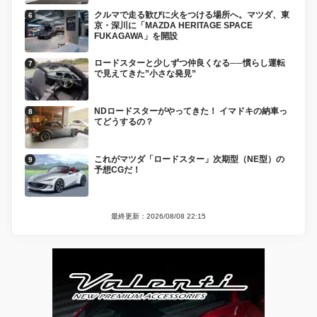
クルマで走る歓びに火をつける場所へ。マツダ、東
京・深川に「MAZDA HERITAGE SPACE
FUKAGAWA」を開設
ロードスターと少しずつ仲良くなる──慣らし運転
で見えてきた”小さな発見”
NDロードスターがやってきた！ イマドキの納車っ
てどうするの？
これがマツダ「ロードスター」次期型（NE型）の
予想CGだ！
最終更新：2026/08/08 22:15