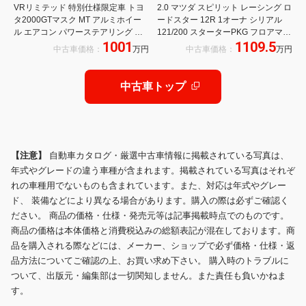
VRリミテッド 特別仕様限定車 トヨ
2.0 マツダ スピリット レーシング ロ
タ2000GTマスク MT アルミホイー
ードスター 12R 1オーナ シリアル
ル エアコン パワーステアリング パ
121/200 スターターPKG フロアマッ
1001
1109.5
ワーウィンドウ
ト ドラレコ スマートキー 保証書
中古車価格：
万円
中古車価格：
万円
RECARO製フルバケットシート
RAYS製17インチAW マツダコネク
ト 8.8インチディスプレイ
中古車トップ
【注意】
自動車カタログ・厳選中古車情報に掲載されている写真は、
年式やグレードの違う車種が含まれます。掲載されている写真はそれぞ
れの車種用でないものも含まれています。また、対応は年式やグレー
ド、 装備などにより異なる場合があります。購入の際は必ずご確認く
ださい。 商品の価格・仕様・発売元等は記事掲載時点でのものです。
商品の価格は本体価格と消費税込みの総額表記が混在しております。商
品を購入される際などには、メーカー、ショップで必ず価格・仕様・返
品方法についてご確認の上、お買い求め下さい。 購入時のトラブルに
ついて、出版元・編集部は一切関知しません。また責任も負いかねま
す。