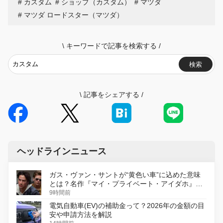
カスタム
ショップ（カスタム）
マツダ
マツダ ロードスター（マツダ）
\
キーワードで記事を検索する
/
検索
\
記事をシェアする
/
ヘッドラインニュース
ガス・ヴァン・サントが“黄色い車”に込めた意味
とは？名作『マイ・プライベート・アイダホ』が
初のデジタルリマスター版で復活
9時間前
電気自動車(EV)の補助金って？2026年の金額の目
安や申請方法を解説