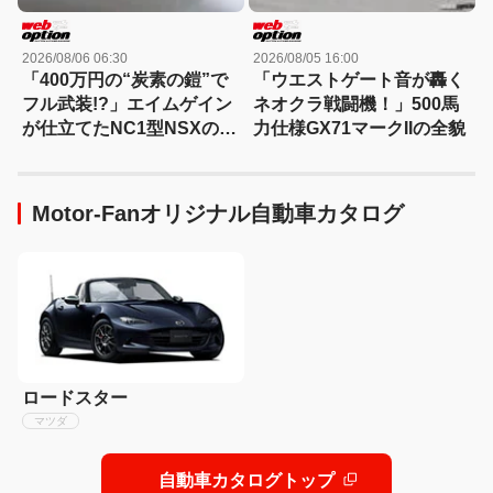
2026/08/06 06:30
2026/08/05 16:00
「400万円の“炭素の鎧”で
「ウエストゲート音が轟く
フル武装!?」エイムゲイン
ネオクラ戦闘機！」500馬
が仕立てたNC1型NSXの本
力仕様GX71マークIIの全貌
気
Motor-Fanオリジナル自動車カタログ
ロードスター
マツダ
自動車カタログトップ