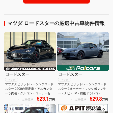
マツダ ロードスターの厳選中古車物件情報
ロードスター
ロードスター
マツダ
マツダ
マツダスピリットレーシングロード
マツダスピリットレーシングロード
スター 2200台限定車・アルカンタ
スター 1オーナー・フジツボマフラ
ーラ内装・クルコン・コーナーセン
ー・ナビ・TV・前後ドラレコ・
623.1
629.8
サー・ETC・ドラレコ・シートヒー
ETC・バックカメラ・親水ブルーミ
中古車価格：
万円
中古車価格：
万円
ター・純正オーディオモニター・フ
ラー・BOSE・RECAROシート・
ルセグ・アップルカープレイ・純正
RAYSホイール・Bremboキャリパ
オプションフジツボ匠マフラー
ー・専用フロアマット・保証継承