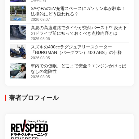
14時間前
SAやPAのEV充電スペースにガソリン車が駐車！
法律的にどう扱われる？
2026.08.07
真夏の高速道路でタイヤが突然バースト!? 炎天下
のドライブ前に知っておくべき点検内容とは
2026.08.06
スズキの400ccラグジュアリースクーター
「BURGMAN（バーグマン）400 ABS」の仕様を
変更し、8月18日に発売
2026.08.05
車内での仮眠、どこまで安全？エンジンかけっぱ
なしの危険性
2026.08.05
著者プロフィール