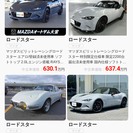
ロードスター
ロードスター
マツダ
マツダ
マツダスピリットレーシングロード
マツダスピリットレーシングロード
スター エアロ/登録済未使用車 ソフ
スター 特別限定仕様車 限定2200台
トトップ 2.0Lエンジン搭載 RAYS社
届出済未使用車 国内仕様ソフトトッ
630.1
637.4
鍛造アルミホイール 運転席・助手席
プモデル初2Lエンジン レーダークル
中古車価格：
万円
中古車価格：
万円
シートヒーター 8.8インチディスプ
ーズコントロール 8.8インチディス
レイ AppleCarPlay/AndroidAuto
プレイ ハーフレザーシート 前後セン
サー LEDヘッドライト
ロードスター
ロードスター
マツダ
マツダ