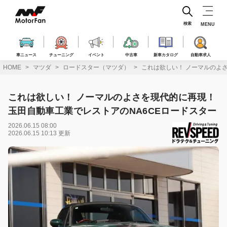
コ
ン
テ
検索
MENU
ン
ツ
へ
車ニュース
チューニング
イベント
中古車
新車カタログ
自動車求人
ス
HOME
マツダ
ロードスター（マツダ）
これは欲しい！ ノーマルのよさ
キ
ッ
プ
これは欲しい！ ノーマルのよさを現代的に再現！
玉田自動車工業でレストアのNA6CEロードスター
2026.06.15 08:00
2026.06.15 10:13 更新