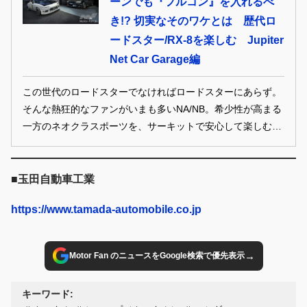
ーンでも『フルコン』を入れるべ
き!? 切実なそのワケとは 歴代ロ
ードスター/RX-8を楽しむ Jupiter
Net Car Garage編
この世代のロードスターでなければロードスターにあらず。
そんな熱狂的なファンがいまも多いNA/NB。希少性が高まる
一方のネオクラスポーツを、サーキットで安心して楽しむた
めの方法をジュピターネットガレージが説く Photos/タナカ
ヒデヒロ Text/勝森勇夫 本記事はレブスピード2025年1月号
からの抜粋です。
■玉田自動車工業
https://www.tamada-automobile.co.jp
→
Motor Fan のニュースをGoogle検索で優先表示
キーワード: