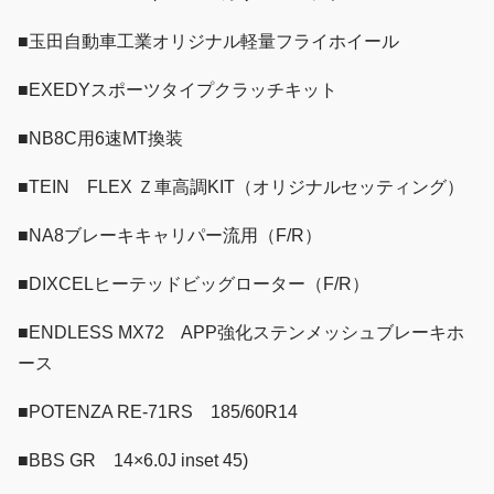
■玉田自動車工業オリジナル軽量フライホイール
■EXEDYスポーツタイプクラッチキット
■NB8C用6速MT換装
■TEIN FLEX Ｚ車高調KIT（オリジナルセッティング）
■NA8ブレーキキャリパー流用（F/R）
■DIXCELヒーテッドビッグローター（F/R）
■ENDLESS MX72 APP強化ステンメッシュブレーキホ
ース
■POTENZA RE-71RS 185/60R14
■BBS GR 14×6.0J inset 45)