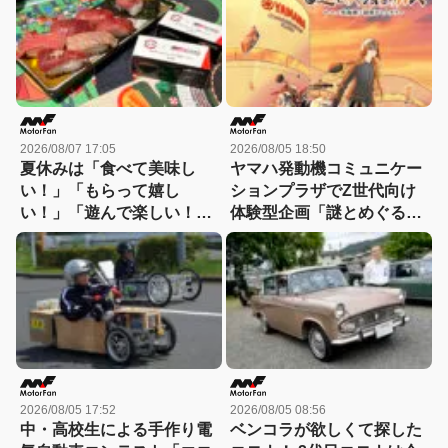
2026/08/07 17:05
2026/08/05 18:50
夏休みは「食べて美味し
ヤマハ発動機コミュニケー
い！」「もらって嬉し
ションプラザでZ世代向け
い！」「遊んで楽しい！」
体験型企画「謎とめぐる記
GAZOO Racingとコラボす
憶の旅」が実施中！
るスシローへGO！
2026/08/05 17:52
2026/08/05 08:56
中・高校生による手作り電
ベンコラが欲しくて探した