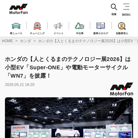
コ
ン
テ
検索
MENU
ン
ツ
へ
車ニュース
チューニング
イベント
中古車
新車カタログ
自動車求人
ス
HOME
ホンダ
ホンダの【人とくるまのテクノロジー展2026】は小型EV「S
キ
ッ
プ
ホンダの【人とくるまのテクノロジー展2026】は
小型EV「Super-ONE」や電動モーターサイクル
「WN7」を披露！
2026.05.21 18:20