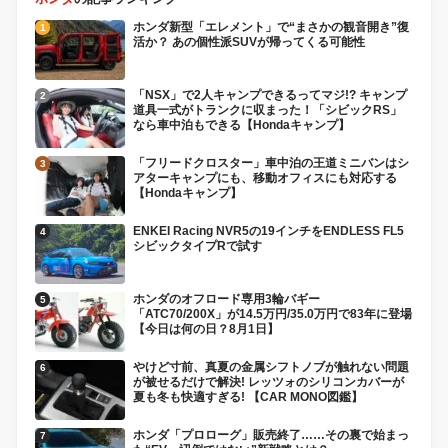
ホンダ新型「エレメント」で“まさかの観音開き”復
活か？ あの個性派SUVが帰ってくる可能性
「NSX」で2人キャンプできるってマジ!? キャンプ
道具一式がトランクに収まった！「シビックRS」
なら車中泊もできる【Hondaキャンプ】
「フリードクロスター」車中泊の王道ミニバンはシ
アターキャンプにも、移動オフィスにも対応する
【Hondaキャンプ】
ENKEI Racing NVR5の19インチをENDLESS FL5
シビックタイプRで試す
ホンダのオフロード専用3輪バギー
「ATC70/200X」が14.5万円/35.0万円で83年に登場
【今日は何の日？8月1日】
やけど寸前、真夏の金属シフトノブが触れない問題
が被せるだけで解決! レッツォのシリコンカバーが
夏も冬も快適すぎる! 【CAR MONO図鑑】
ホンダ「プロローグ」販売終了……その裏で始まっ