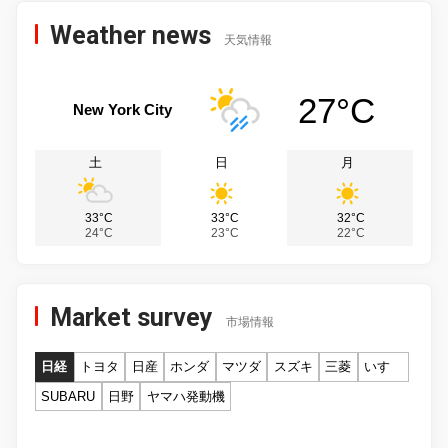
Weather news
天気情報
27°C
New York City
土
日
月
33°C
33°C
32°C
24°C
23°C
22°C
Market survey
市場情報
日経
トヨタ
日産
ホンダ
マツダ
スズキ
三菱
いすゞ
SUBARU
日野
ヤマハ発動機