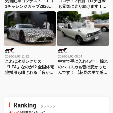
気自動車コンテスト「エコ
コロナ！ 2代目コロナは今
1チャレンジカップ2026」
も元気に走り続けます！
が8月22日に開催！
【花見の里で感謝の集いや
ります！】
2026/08/03 11:32
2026/08/01 08:54
これは次期レクサス
中古で手に入れ45年！ 憧れ
『LFA』なのか!? 全固体電
のハコスカも昔は安かった
池採用も噂される「音がし
んです！ 【花見の里で感謝
ない」謎の次世代スーパー
の集いやります！】
カーの正体を探る! 【現地
写真付き】
Ranking
ランキング
ホンダ
の記事ランキング