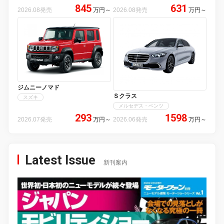
845
631
2026.08発売
万円
～
2026.08発売
万円
～
ジムニーノマド
Ｓクラス
スズキ
メルセデス・ベンツ
293
1598
2026.07発売
万円
～
2026.06発売
万円
～
Latest Issue
新刊案内