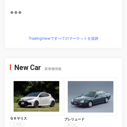
TradingViewですべてのマーケットを追跡
New Car
新車種情報
ＧＲヤリス
プレリュード
トヨタ
ホンダ