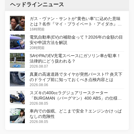
ヘッドラインニュース
ガス・ヴァン・サントが“黄色い車”に込めた意味
とは？名作『マイ・プライベート・アイダホ』が
初のデジタルリマスター版で復活
16時間前
電気自動車(EV)の補助金って？2026年の金額の目
安や申請方法を解説
20時間前
SAやPAのEV充電スペースにガソリン車が駐車！
法律的にどう扱われる？
2026.08.07
真夏の高速道路でタイヤが突然バースト!? 炎天下
のドライブ前に知っておくべき点検内容とは
2026.08.06
スズキの400ccラグジュアリースクーター
「BURGMAN（バーグマン）400 ABS」の仕様を
変更し、8月18日に発売
2026.08.05
車内での仮眠、どこまで安全？エンジンかけっぱ
なしの危険性
2026.08.05