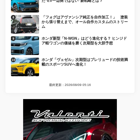
た“EV一辺倒ではない”新戦略とは？
「フォグはアヴァンシア純正を自作加工！」 塗装
から張り替えまで、オール自作カスタムのストリー
ム
ホンダ新型「N-WGN」はどう進化する？ ヒンジド
ア軽ワゴンの価値を磨く次期型を大胆予想
ホンダ「ヴェゼル」次期型はプレリュードの技術満
載のスポーツSUVへ進化！
最終更新：2026/08/09 05:16