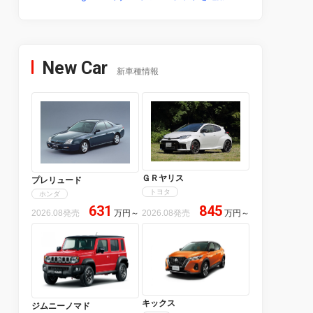
New Car
新車種情報
ＧＲヤリス
プレリュード
トヨタ
ホンダ
631
845
2026.08発売
万円
～
2026.08発売
万円
～
キックス
ジムニーノマド