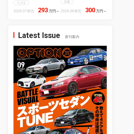
日産
スズキ
293
300
2026.07発売
万円
～
2026.06発売
万円
～
Latest Issue
新刊案内