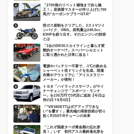
「2700発のリベット補強まで自ら施
工！」居酒屋マスターが作り上げた700
馬力“カーボンケブラーGT-R”
排ガス規制をクリアした、2ストVツイ
ンバイク、VINS。排気量は249.5cc、
83HPを絞り出す。そのエンジンの技術
とは
「3台のDR30スカイラインと暮らす変
態的オーナー!?」スーパーシルエット
に取り憑かれた日常に迫る！
電源やバッテリー不要で、-1℃の飲める
シャーベット状ドリンクを生成。現場
作業やアウトドアに「アイススラリー
メーカー」が便利！
トヨタ「ハイラックスサーフ」がマイ
ナーチェンジで「スポーツ・ランナ
ー」を230万円で3代目に追加【今日は
何の日？8月4日】
「”VR38DETTはボアアップできな
い”を覆す！」最先端の溶射技術が切り
拓くR35GT-Rチューンの未来
「これぞ国産ターボ黄金期の忘れ形
見！」いすゞ初代アスカ最終進化形を