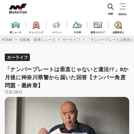
コ
ン
テ
検索
MENU
ン
ツ
へ
車ニュース
チューニング
イベント
中古車
新車カタログ
自動車求人
ス
HOME
自動車・新車ニュース
カーライフ
「ナンバープレートは垂直じ
キ
ッ
プ
カーライフ
「ナンバープレートは垂直じゃないと違法!?」8か
月後に神奈川県警から届いた回答【ナンバー角度
問題・最終章】
写真1枚目