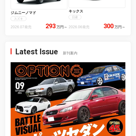
キックス
ジムニーノマド
日産
スズキ
293
300
2026.07発売
万円
～
2026.06発売
万円
～
Latest Issue
新刊案内