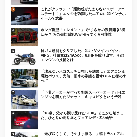
これがクラウン!?「躍動感がたまらないスポーツエ
ステート！」エッジを強調したエアロに22インチホ
イールで武装
ホンダ新型「エレメント」で“まさかの観音開き”復
活か？ あの個性派SUVが帰ってくる可能性
排ガス規制をクリアした、2ストVツインバイク、
VINS。排気量は249.5cc、83HPを絞り出す。その
エンジンの技術とは
「壊れないハコスカを目指した結果…」エアコン＆
電動パワステ完備、旧車の常識を覆すGT-R仕様のす
べて
「下着メーカーが作った和製スーパーカー!?」F1エ
ンジンを積んだジオット・キャスピタという伝説
「18歳、父から譲り受けたS130」そこから始まっ
た、ひとりの走り屋とフェアレディZの物語
「遊び尽くして、そのまま寝る。」軽トラ×エアル