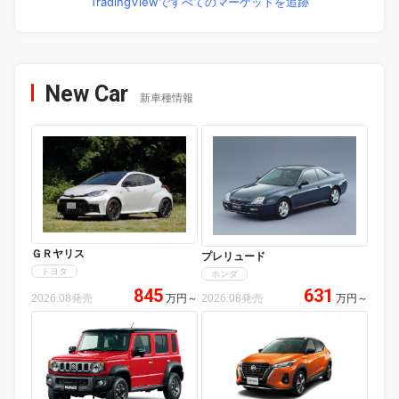
TradingViewですべてのマーケットを追跡
New Car
新車種情報
ＧＲヤリス
プレリュード
トヨタ
ホンダ
845
631
2026.08発売
万円
～
2026.08発売
万円
～