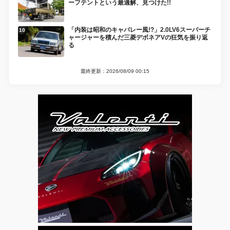
ーフテントという最適解、見つけた!!
「内装は昭和のキャバレー風!?」2.0LV6スーパーチ
ャージャーを積んだ三菱デボネアVの狂気を振り返
る
最終更新：2026/08/09 00:15