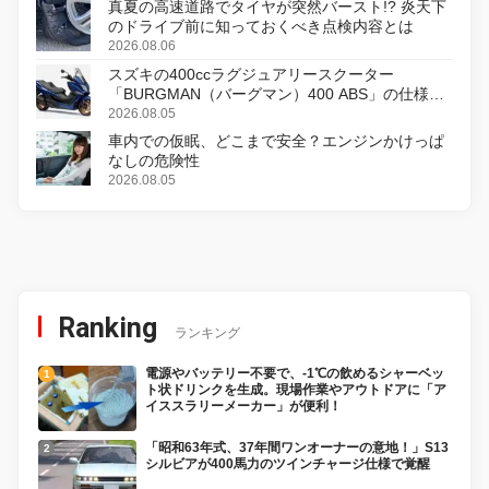
真夏の高速道路でタイヤが突然バースト!? 炎天下
のドライブ前に知っておくべき点検内容とは
2026.08.06
スズキの400ccラグジュアリースクーター
「BURGMAN（バーグマン）400 ABS」の仕様を
変更し、8月18日に発売
2026.08.05
車内での仮眠、どこまで安全？エンジンかけっぱ
なしの危険性
2026.08.05
Ranking
ランキング
電源やバッテリー不要で、-1℃の飲めるシャーベッ
ト状ドリンクを生成。現場作業やアウトドアに「ア
イススラリーメーカー」が便利！
「昭和63年式、37年間ワンオーナーの意地！」S13
シルビアが400馬力のツインチャージ仕様で覚醒