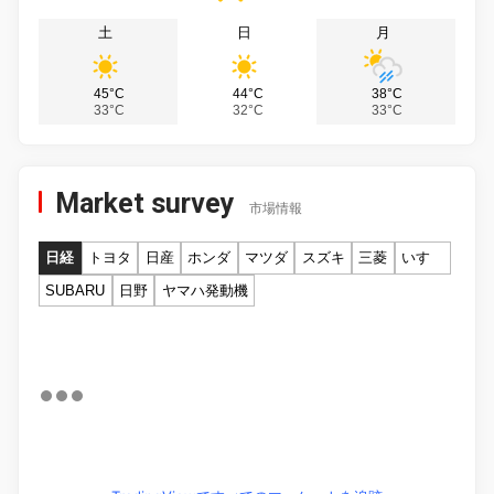
土
日
月
45°C
44°C
38°C
33°C
32°C
33°C
Market survey
市場情報
日経
トヨタ
日産
ホンダ
マツダ
スズキ
三菱
いすゞ
SUBARU
日野
ヤマハ発動機