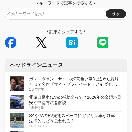
\
キーワードで記事を検索する
/
検索
\
記事をシェアする
/
ヘッドラインニュース
ガス・ヴァン・サントが“黄色い車”に込めた意味
とは？名作『マイ・プライベート・アイダホ』が
初のデジタルリマスター版で復活
11時間前
電気自動車(EV)の補助金って？2026年の金額の目
安や申請方法を解説
15時間前
SAやPAのEV充電スペースにガソリン車が駐車！
法律的にどう扱われる？
2026.08.07