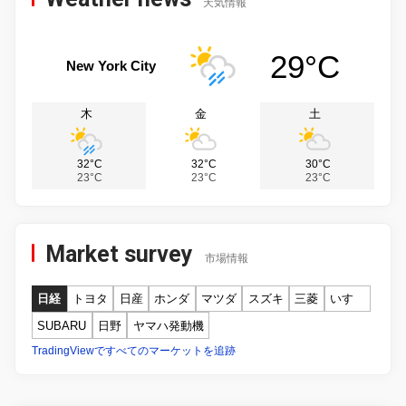
天気情報
29°C
New York City
木
金
土
32°C
32°C
30°C
23°C
23°C
23°C
Market survey
市場情報
日経
トヨタ
日産
ホンダ
マツダ
スズキ
三菱
いすゞ
SUBARU
日野
ヤマハ発動機
TradingViewですべてのマーケットを追跡