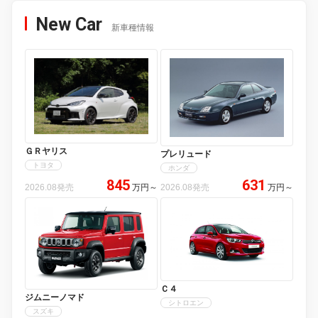
New Car
新車種情報
ＧＲヤリス
プレリュード
トヨタ
ホンダ
845
631
2026.08発売
万円
～
2026.08発売
万円
～
Ｃ４
ジムニーノマド
シトロエン
スズキ