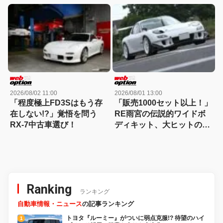
語る所有の現実
実
2026/08/02 11:00
2026/08/01 13:00
「程度極上FD3Sはもう存
「販売1000セット以上！」
在しない!?」覚悟を問う
RE雨宮の伝説的ワイドボ
RX-7中古車選び！
ディキット、大ヒットの舞
台裏
Ranking
ランキング
自動車情報・ニュース
の記事ランキング
トヨタ『ルーミー』がついに弱点克服!? 待望のハイ