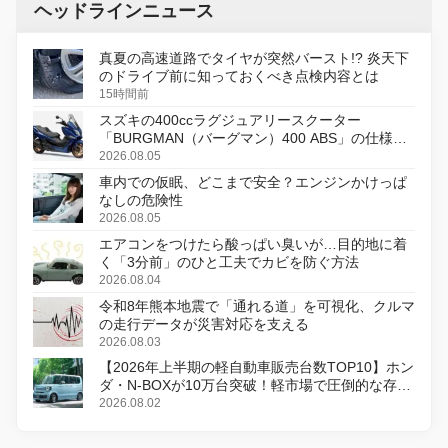
ヘッドラインニュース
真夏の高速道路でタイヤが突然バースト!? 炎天下
のドライブ前に知っておくべき点検内容とは
15時間前
スズキの400ccラグジュアリースクーター
「BURGMAN（バーグマン）400 ABS」の仕様を
変更し、8月18日に発売
2026.08.05
車内での仮眠、どこまで安全？エンジンかけっぱ
なしの危険性
2026.08.05
エアコンをつけたら酸っぱい臭いが…目的地に着
く「3分前」のひと工夫でカビを防ぐ方法
2026.08.04
令和8年熊本地震で「通れる道」を可視化、クルマ
の走行データが災害対応を支える
2026.08.03
【2026年上半期の軽自動車販売台数TOP10】ホン
ダ・N-BOXが10万台突破！軽市場で圧倒的な存在
感
2026.08.02