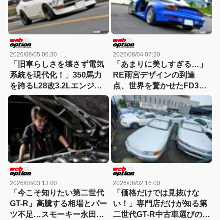
2026/08/05 06:30
2026/08/04 07:30
「旧車らしさを壊さず電気
「あまりに美しすぎる…」
系統を現代化！」350馬力
RE雨宮デザインの到達
を誇るL28改3.2Lエンジン
点、世界を驚かせたFD3S
搭載S30Zに迫る
コンプリートのすべて
2026/08/03 13:00
2026/08/02 16:00
「今こそ知りたい第二世代
「価格だけでは見抜けな
GT-R」高騰する相場とパー
い！」専門店だけが知る第
ツ不足…スモーキー永田が
二世代GT-R中古車選びの真