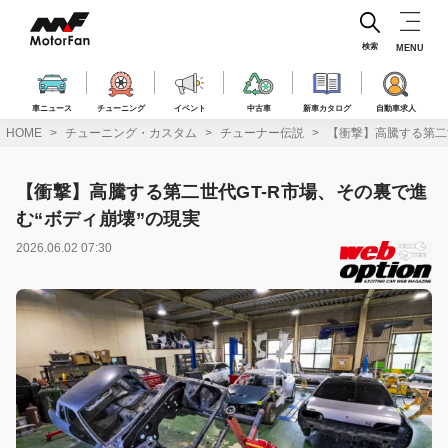
コ
ン
テ
検索
MENU
ン
ツ
へ
車ニュース
チューニング
イベント
中古車
新車カタログ
自動車求人
ス
HOME
チューニング・カスタム
チューナー伝説
【衝撃】高騰する第二世
キ
ッ
プ
【衝撃】高騰する第二世代GT-R市場、その裏で進
む“ボディ崩壊”の現実
2026.06.02 07:30