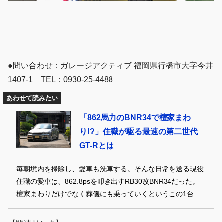
●問い合わせ：ガレージアクティブ 福岡県行橋市大字今井
1407-1 TEL：0930-25-4488
あわせて読みたい
「862馬力のBNR34で檀家まわ
り!?」住職が駆る最速の第二世代
GT-Rとは
毎朝境内を掃除し、愛車も洗車する。そんな日常を送る現役
住職の愛車は、862.8psを叩き出すRB30改BNR34だった。
檀家まわりだけでなく葬儀にも乗っていくというこの1台
は、圧倒的性能と信頼性を両立した、異色のフル公認チュー
ンドだ。