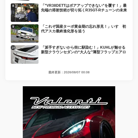
「”VR38DETTはボアアップできない”を覆す！」最
先端の溶射技術が切り拓くR35GT-Rチューンの未来
「これぞ国産ターボ黄金期の忘れ形見！」いすゞ初
代アスカ最終進化形を追う
「派手すぎないから街に馴染む！」KUHLが魅せる
新型クラウンセダンの“大人な”薄型フラップエアロ
最終更新：2026/08/07 00:08