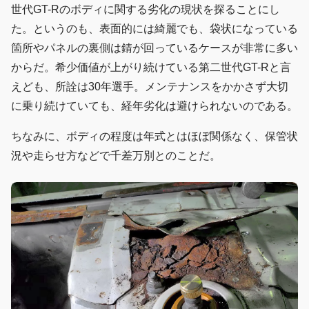
世代GT-Rのボディに関する劣化の現状を探ることにし
た。というのも、表面的には綺麗でも、袋状になっている
箇所やパネルの裏側は錆が回っているケースが非常に多い
からだ。希少価値が上がり続けている第二世代GT-Rと言
えども、所詮は30年選手。メンテナンスをかかさず大切
に乗り続けていても、経年劣化は避けられないのである。
ちなみに、ボディの程度は年式とはほぼ関係なく、保管状
況や走らせ方などで千差万別とのことだ。