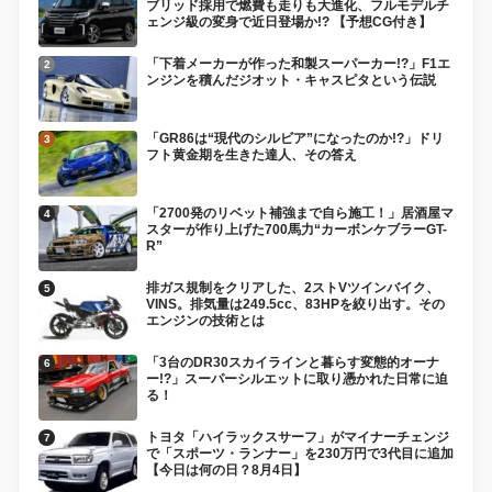
ブリッド採用で燃費も走りも大進化、フルモデルチ
ェンジ級の変身で近日登場か!? 【予想CG付き】
「下着メーカーが作った和製スーパーカー!?」F1エ
ンジンを積んだジオット・キャスピタという伝説
「GR86は“現代のシルビア”になったのか!?」ドリ
フト黄金期を生きた達人、その答え
「2700発のリベット補強まで自ら施工！」居酒屋マ
スターが作り上げた700馬力“カーボンケブラーGT-
R”
排ガス規制をクリアした、2ストVツインバイク、
VINS。排気量は249.5cc、83HPを絞り出す。その
エンジンの技術とは
「3台のDR30スカイラインと暮らす変態的オーナ
ー!?」スーパーシルエットに取り憑かれた日常に迫
る！
トヨタ「ハイラックスサーフ」がマイナーチェンジ
で「スポーツ・ランナー」を230万円で3代目に追加
【今日は何の日？8月4日】