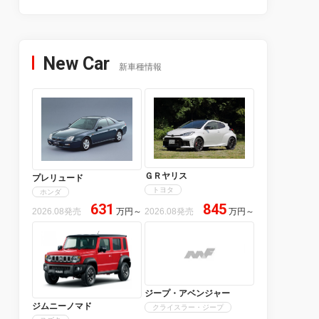
New Car
新車種情報
ＧＲヤリス
プレリュード
トヨタ
ホンダ
631
845
2026.08発売
万円
～
2026.08発売
万円
～
ジープ・アベンジャー
ジムニーノマド
クライスラー・ジープ