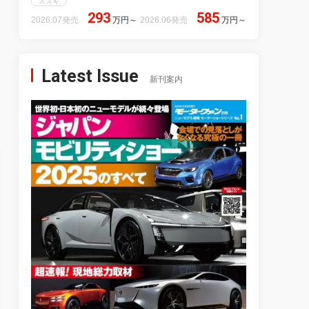
スズキ
293
585
2026.07発売
万円
～
2026.06発売
万円
～
Latest Issue
新刊案内