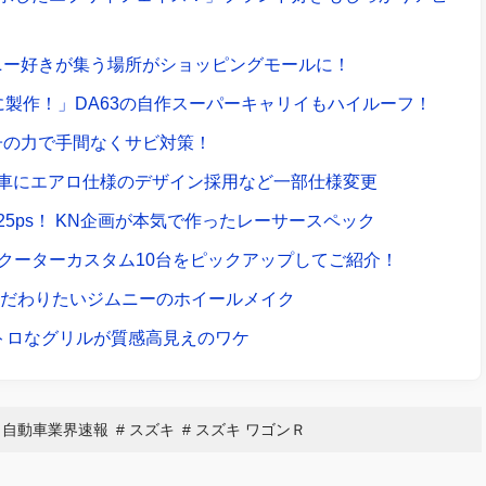
ニー好きが集う場所がショッピングモールに！
に製作！」DA63の自作スーパーキャリイもハイルーフ！
子の力で手間なくサビ対策！
車にエアロ仕様のデザイン採用など一部仕様変更
で25ps！ KN企画が本気で作ったレーサースペック
スクーターカスタム10台をピックアップしてご紹介！
こだわりたいジムニーのホイールメイク
レトロなグリルが質感高見えのワケ
自動車業界速報
スズキ
スズキ ワゴンＲ