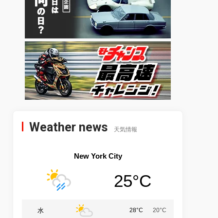
Weather news
天気情報
New York City
25°C
水
28°C
20°C