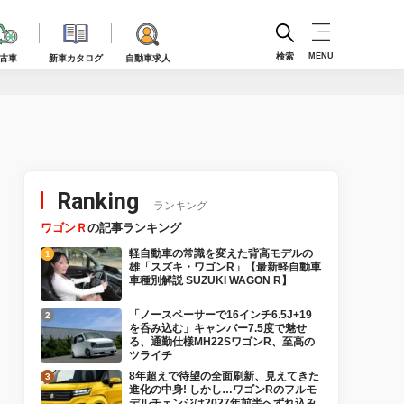
検索
MENU
古車
新車カタログ
自動車求人
Ranking
ランキング
ワゴンＲ
の記事ランキング
軽自動車の常識を変えた背高モデルの
雄「スズキ・ワゴンR」【最新軽自動車
車種別解説 SUZUKI WAGON R】
「ノースペーサーで16インチ6.5J+19
を呑み込む」キャンバー7.5度で魅せ
る、通勤仕様MH22SワゴンR、至高の
ツライチ
8年超えで待望の全面刷新、見えてきた
進化の中身! しかし…ワゴンRのフルモ
デルチェンジは2027年前半へずれ込み