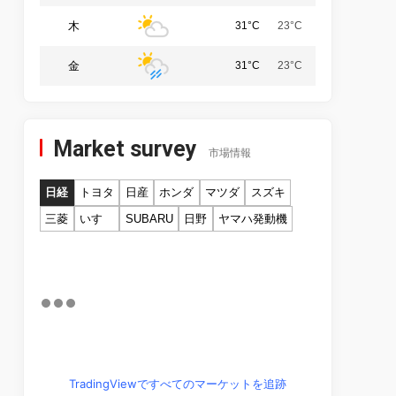
木
31°C
23°C
金
31°C
23°C
Market survey
市場情報
日経
トヨタ
日産
ホンダ
マツダ
スズキ
三菱
いすゞ
SUBARU
日野
ヤマハ発動機
TradingViewですべてのマーケットを追跡