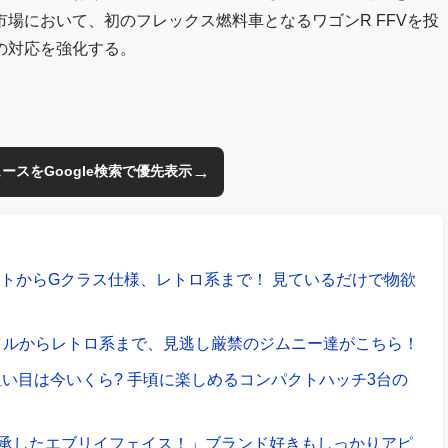
場において、初のフレックス燃料車となるワゴンR FFVを投
の対応を強化する。
→
のニュースをGoogle検索で優先表示
ントからGクラス仕様、レトロ系まで！ 見ているだけで物欲
イルからレトロ系まで、見逃し厳禁のジムニー達がこちら！
狙い目は今いくら? 手頃に楽しめるコンパクトハッチ3台の
継承したエブリイフェイス！」ブランド好きもしっかりアピ