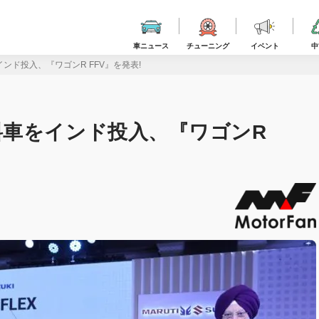
車ニュース
チューニング
イベント
中
ド投入、『ワゴンR FFV』を発表!
車をインド投入、『ワゴンR