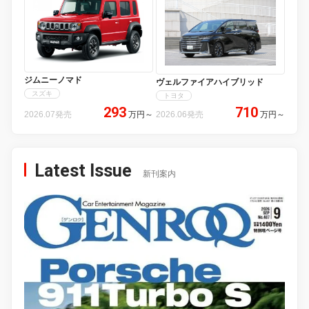
ジムニーノマド
ヴェルファイアハイブリッド
スズキ
トヨタ
293
710
2026.07発売
万円
～
2026.06発売
万円
～
Latest Issue
新刊案内