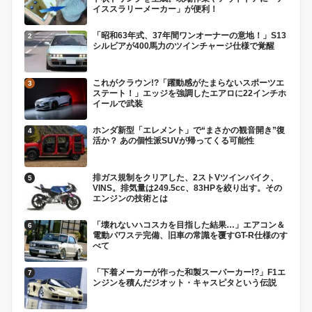
イススラリーメーカー」が便利！
「昭和63年式、37年間ワンオーナーの意地！」S13
シルビアが400馬力のツインチャージ仕様で覚醒
これがクラウン!?「躍動感がたまらないスポーツエ
ステート！」エッジを強調したエアロに22インチホ
イールで武装
ホンダ新型「エレメント」で“まさかの観音開き”復
活か？ あの個性派SUVが帰ってくる可能性
排ガス規制をクリアした、2ストVツインバイク、
VINS。排気量は249.5cc、83HPを絞り出す。その
エンジンの技術とは
「壊れないハコスカを目指した結果…」エアコン＆
電動パワステ完備、旧車の常識を覆すGT-R仕様のす
べて
「下着メーカーが作った和製スーパーカー!?」F1エ
ンジンを積んだジオット・キャスピタという伝説