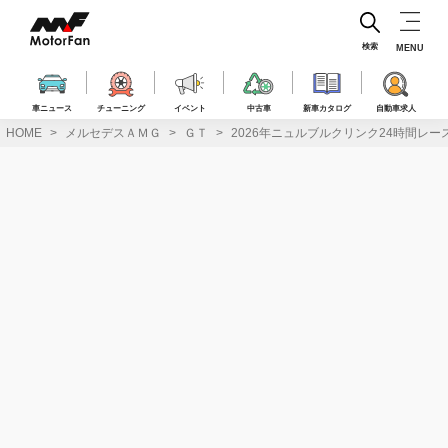
コ
ン
テ
検索
MENU
ン
ツ
へ
車ニュース
チューニング
イベント
中古車
新車カタログ
自動車求人
ス
HOME
メルセデスＡＭＧ
ＧＴ
2026年ニュルブルクリンク24時間レ
キ
ッ
プ