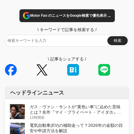
→
Motor Fan のニュースをGoogle検索で優先表示
\
キーワードで記事を検索する
/
検索
\
記事をシェアする
/
ヘッドラインニュース
ガス・ヴァン・サントが“黄色い車”に込めた意味
とは？名作『マイ・プライベート・アイダホ』が
初のデジタルリマスター版で復活
12時間前
電気自動車(EV)の補助金って？2026年の金額の目
安や申請方法を解説