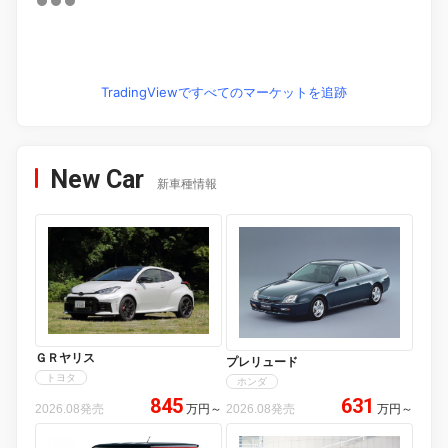
TradingViewですべてのマーケットを追跡
New Car
新車種情報
ＧＲヤリス
プレリュード
トヨタ
ホンダ
845
631
2026.08発売
万円
～
2026.08発売
万円
～