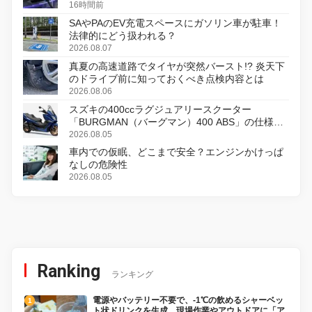
16時間前
SAやPAのEV充電スペースにガソリン車が駐車！
法律的にどう扱われる？
2026.08.07
真夏の高速道路でタイヤが突然バースト!? 炎天下
のドライブ前に知っておくべき点検内容とは
2026.08.06
スズキの400ccラグジュアリースクーター
「BURGMAN（バーグマン）400 ABS」の仕様を
変更し、8月18日に発売
2026.08.05
車内での仮眠、どこまで安全？エンジンかけっぱ
なしの危険性
2026.08.05
Ranking
ランキング
電源やバッテリー不要で、-1℃の飲めるシャーベッ
ト状ドリンクを生成。現場作業やアウトドアに「ア