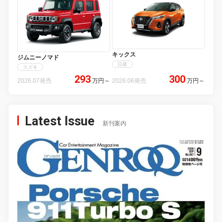
キックス
ジムニーノマド
日産
スズキ
293
300
2026.07発売
万円
～
2026.06発売
万円
～
Latest Issue
新刊案内