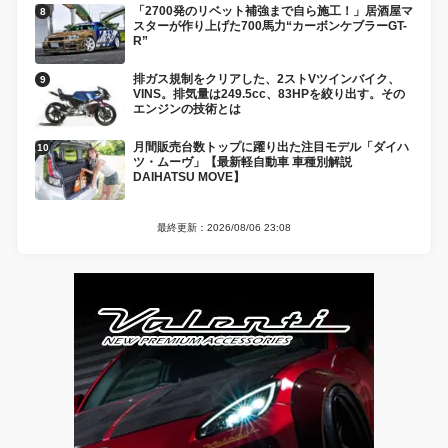
「2700発のリベット補強まで自ら施工！」居酒屋マ
スターが作り上げた700馬力“カーボンケブラーGT-
R”
排ガス規制をクリアした、2ストVツインバイク、
VINS。排気量は249.5cc、83HPを絞り出す。その
エンジンの技術とは
月間販売台数トップに躍り出た注目モデル「ダイハ
ツ・ムーヴ」【最新軽自動車 車種別解説
DAIHATSU MOVE】
最終更新：2026/08/06 23:08