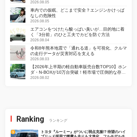
変更し、8月18日に発売
2026.08.05
車内での仮眠、どこまで安全？エンジンかけっぱ
なしの危険性
2026.08.05
エアコンをつけたら酸っぱい臭いが…目的地に着
く「3分前」のひと工夫でカビを防ぐ方法
2026.08.04
令和8年熊本地震で「通れる道」を可視化、クルマ
の走行データが災害対応を支える
2026.08.03
【2026年上半期の軽自動車販売台数TOP10】ホン
ダ・N-BOXが10万台突破！軽市場で圧倒的な存在
感
2026.08.02
Ranking
ランキング
トヨタ『ルーミー』がついに弱点克服!? 待望のハイ
ブリッド採用で燃費も走りも大進化、フルモデルチ