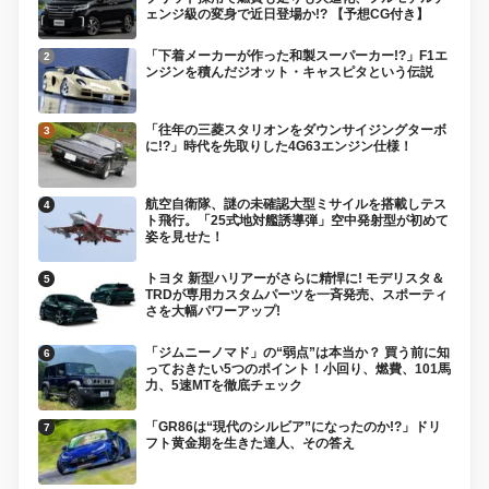
ェンジ級の変身で近日登場か!? 【予想CG付き】
「下着メーカーが作った和製スーパーカー!?」F1エ
ンジンを積んだジオット・キャスピタという伝説
「往年の三菱スタリオンをダウンサイジングターボ
に!?」時代を先取りした4G63エンジン仕様！
航空自衛隊、謎の未確認大型ミサイルを搭載しテス
ト飛行。「25式地対艦誘導弾」空中発射型が初めて
姿を見せた！
トヨタ 新型ハリアーがさらに精悍に! モデリスタ＆
TRDが専用カスタムパーツを一斉発売、スポーティ
さを大幅パワーアップ!
「ジムニーノマド」の“弱点”は本当か？ 買う前に知
っておきたい5つのポイント！小回り、燃費、101馬
力、5速MTを徹底チェック
「GR86は“現代のシルビア”になったのか!?」ドリ
フト黄金期を生きた達人、その答え