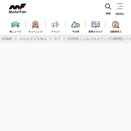
コ
ン
テ
検索
MENU
ン
ツ
へ
車ニュース
チューニング
イベント
中古車
新車カタログ
自動車求人
ス
HOME
メルセデスＡＭＧ
ＧＴ
2026年ニュルブルクリンク24時間レ
キ
ッ
プ