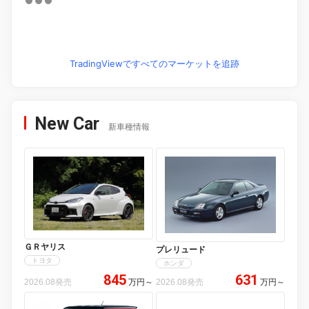
TradingViewですべてのマーケットを追跡
New Car
新車種情報
ＧＲヤリス
プレリュード
トヨタ
ホンダ
845
631
2026.08発売
万円
～
2026.08発売
万円
～