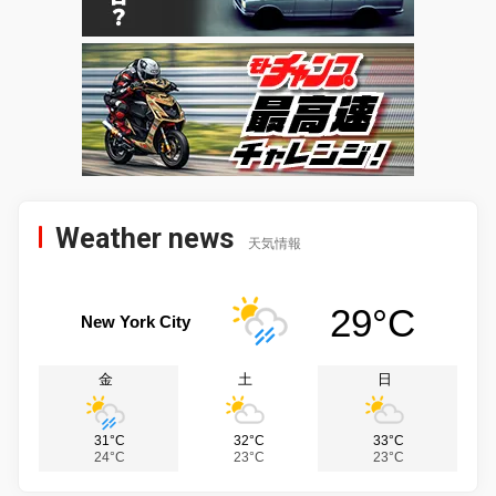
Weather news
天気情報
29°C
New York City
金
土
日
31°C
32°C
33°C
24°C
23°C
23°C