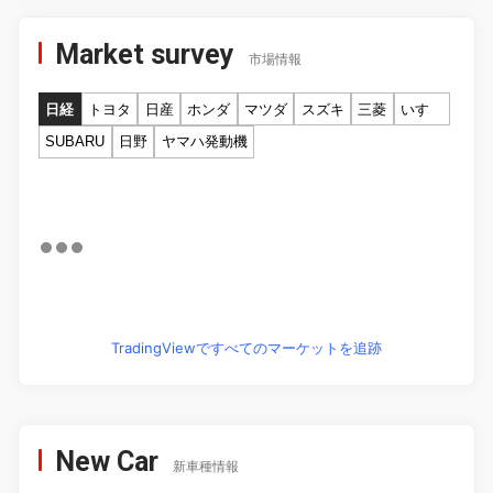
Market survey
市場情報
日経
トヨタ
日産
ホンダ
マツダ
スズキ
三菱
いすゞ
SUBARU
日野
ヤマハ発動機
TradingViewですべてのマーケットを追跡
New Car
新車種情報