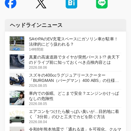
ヘッドラインニュース
SAやPAのEV充電スペースにガソリン車が駐車！
法律的にどう扱われる？
14時間前
真夏の高速道路でタイヤが突然バースト!? 炎天下
のドライブ前に知っておくべき点検内容とは
2026.08.06
スズキの400ccラグジュアリースクーター
「BURGMAN（バーグマン）400 ABS」の仕様を
変更し、8月18日に発売
2026.08.05
車内での仮眠、どこまで安全？エンジンかけっぱ
なしの危険性
2026.08.05
エアコンをつけたら酸っぱい臭いが…目的地に着
く「3分前」のひと工夫でカビを防ぐ方法
2026.08.04
令和8年熊本地震で「通れる道」を可視化、クルマ