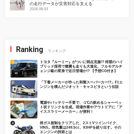
の走行データが災害対応を支える
2026.08.03
Ranking
ランキング
トヨタ『ルーミー』がついに弱点克服!? 待望のハイ
ブリッド採用で燃費も走りも大進化、フルモデルチ
ェンジ級の変身で近日登場か!? 【予想CG付き】
「下着メーカーが作った和製スーパーカー!?」F1エ
ンジンを積んだジオット・キャスピタという伝説
電源やバッテリー不要で、-1℃の飲めるシャーベッ
ト状ドリンクを生成。現場作業やアウトドアに「ア
イススラリーメーカー」が便利！
排ガス規制をクリアした、2ストVツインバイク、
VINS。排気量は249.5cc、83HPを絞り出す。その
エンジンの技術とは