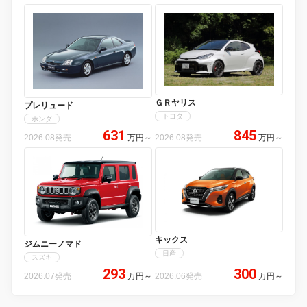
ＧＲヤリス
プレリュード
トヨタ
ホンダ
631
845
2026.08発売
万円
～
2026.08発売
万円
～
キックス
ジムニーノマド
日産
スズキ
293
300
2026.07発売
万円
～
2026.06発売
万円
～