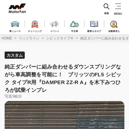
コ
ン
テ
検索
MENU
ン
ツ
へ
車ニュース
チューニング
イベント
中古車
新車カタログ
自動車求人
ス
HOME
リッジライン
シビックタイプＲ
純正ダンパーに組み合わせるダウ
キ
ッ
プ
カスタム
純正ダンパーに組み合わせるダウンスプリングな
がら車高調整を可能に！ ブリッツのFL5 シビッ
ク タイプR用『DAMPER ZZ-R A』を木下みつひ
ろが試乗インプレ
写真9枚目