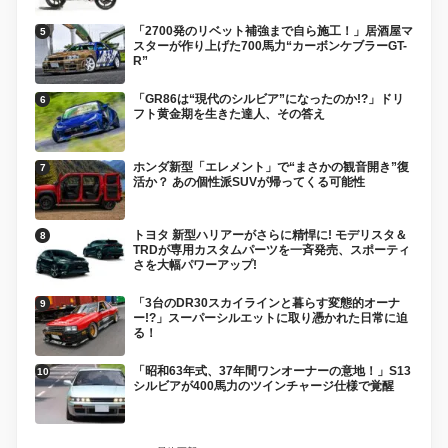
「2700発のリベット補強まで自ら施工！」居酒屋マ
スターが作り上げた700馬力“カーボンケブラーGT-
R”
「GR86は“現代のシルビア”になったのか!?」ドリ
フト黄金期を生きた達人、その答え
ホンダ新型「エレメント」で“まさかの観音開き”復
活か？ あの個性派SUVが帰ってくる可能性
トヨタ 新型ハリアーがさらに精悍に! モデリスタ＆
TRDが専用カスタムパーツを一斉発売、スポーティ
さを大幅パワーアップ!
「3台のDR30スカイラインと暮らす変態的オーナ
ー!?」スーパーシルエットに取り憑かれた日常に迫
る！
「昭和63年式、37年間ワンオーナーの意地！」S13
シルビアが400馬力のツインチャージ仕様で覚醒