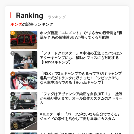
Ranking
ランキング
ホンダ
の記事ランキング
ホンダ新型「エレメント」で“まさかの観音開き”復
活か？ あの個性派SUVが帰ってくる可能性
「フリードクロスター」車中泊の王道ミニバンはシ
アターキャンプにも、移動オフィスにも対応する
【Hondaキャンプ】
「NSX」で2人キャンプできるってマジ!? キャンプ
道具一式がトランクに収まった！「シビックRS」
なら車中泊もできる【Hondaキャンプ】
「フォグはアヴァンシア純正を自作加工！」 塗装
から張り替えまで、オール自作カスタムのストリー
ム
VTECターボ！『パーツがないなら自分でつくる』
ジェイドの素性を活かして走り屋系にカスタム