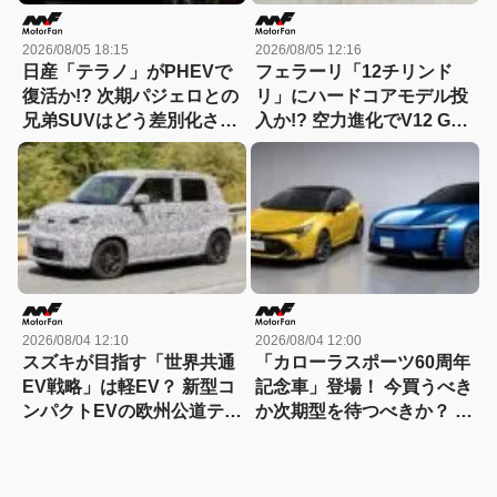
2026/08/05 18:15
2026/08/05 12:16
日産「テラノ」がPHEVで
フェラーリ「12チリンド
復活か!? 次期パジェロとの
リ」にハードコアモデル投
兄弟SUVはどう差別化され
入か!? 空力進化でV12 GT
る？
は新たな領域へ
2026/08/04 12:10
2026/08/04 12:00
スズキが目指す「世界共通
「カローラスポーツ60周年
EV戦略」は軽EV？ 新型コ
記念車」登場！ 今買うべき
ンパクトEVの欧州公道テス
か次期型を待つべきか？ ハ
トをスクープ
ンマーヘッド採用に期待