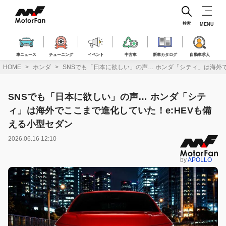
コ
ン
テ
検索
MENU
ン
ツ
へ
車ニュース
チューニング
イベント
中古車
新車カタログ
自動車求人
ス
HOME
ホンダ
SNSでも「日本に欲しい」の声… ホンダ「シティ」は海外で
キ
ッ
プ
SNSでも「日本に欲しい」の声… ホンダ「シテ
ィ」は海外でここまで進化していた！e:HEVも備
える小型セダン
2026.06.16 12:10
by
APOLLO