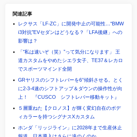
関連記事
レクサス「LF-ZC」に開発中止の可能性…“BMW
i3対抗”EVセダンはどうなる？「LFA後継」への
影響は？
「“私は速いぞ（笑）”って気分になります」 王
道カスタムをやめたシエラ女子、TE37＆レカロ
でスポーツマインド全開
GRヤリスのシフトレバーを6°傾斜させる。とく
に2-3-4速のシフトアップ＆ダウンの操作性が向
上！ 『CUSCO シフトレバー移動キット』
５層重ねた【クロノス】が輝く変幻自在のボデ
ィカラーを持つシグナスXカスタム
ホンダ「リッジライン」に2028年まで生産休止
報道…日本導入はさらに遠のくのか