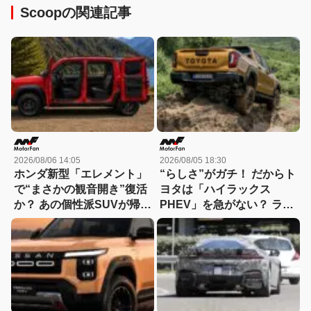
Scoopの関連記事
2026/08/06 14:05
2026/08/05 18:30
ホンダ新型「エレメント」
“らしさ”がガチ！ だからト
で“まさかの観音開き”復活
ヨタは「ハイラックス
か？ あの個性派SUVが帰っ
PHEV」を急がない？ ライ
てくる可能性
バルとは異なる電動化戦略
を読み解く