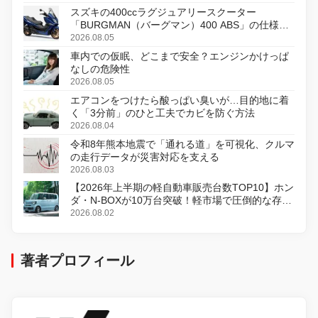
スズキの400ccラグジュアリースクーター
「BURGMAN（バーグマン）400 ABS」の仕様を
変更し、8月18日に発売
2026.08.05
車内での仮眠、どこまで安全？エンジンかけっぱ
なしの危険性
2026.08.05
エアコンをつけたら酸っぱい臭いが…目的地に着
く「3分前」のひと工夫でカビを防ぐ方法
2026.08.04
令和8年熊本地震で「通れる道」を可視化、クルマ
の走行データが災害対応を支える
2026.08.03
【2026年上半期の軽自動車販売台数TOP10】ホン
ダ・N-BOXが10万台突破！軽市場で圧倒的な存在
感
2026.08.02
著者プロフィール