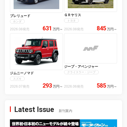
ＧＲヤリス
プレリュード
トヨタ
ホンダ
631
845
2026.08発売
万円
～
2026.08発売
万円
～
ジープ・アベンジャー
クライスラー・ジープ
ジムニーノマド
スズキ
293
585
2026.07発売
万円
～
2026.06発売
万円
～
Latest Issue
新刊案内