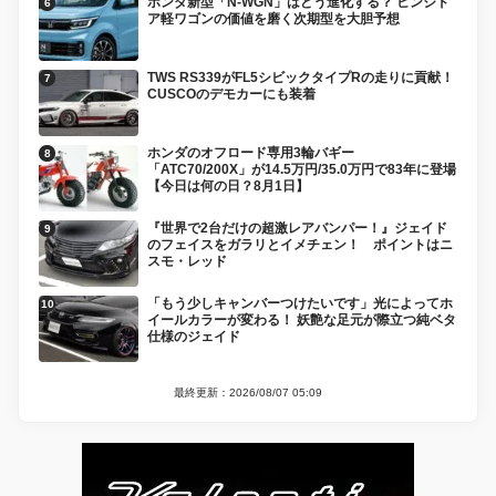
ホンダ新型「N-WGN」はどう進化する？ ヒンジド
ア軽ワゴンの価値を磨く次期型を大胆予想
TWS RS339がFL5シビックタイプRの走りに貢献！
CUSCOのデモカーにも装着
ホンダのオフロード専用3輪バギー
「ATC70/200X」が14.5万円/35.0万円で83年に登場
【今日は何の日？8月1日】
『世界で2台だけの超激レアバンパー！』ジェイド
のフェイスをガラリとイメチェン！ ポイントはニ
スモ・レッド
「もう少しキャンバーつけたいです」光によってホ
イールカラーが変わる！ 妖艶な足元が際立つ純ベタ
仕様のジェイド
最終更新：2026/08/07 05:09