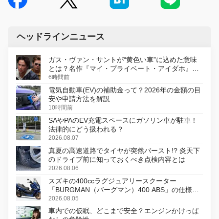
ヘッドラインニュース
ガス・ヴァン・サントが“黄色い車”に込めた意味
とは？名作『マイ・プライベート・アイダホ』が
初のデジタルリマスター版で復活
6時間前
電気自動車(EV)の補助金って？2026年の金額の目
安や申請方法を解説
10時間前
SAやPAのEV充電スペースにガソリン車が駐車！
法律的にどう扱われる？
2026.08.07
真夏の高速道路でタイヤが突然バースト!? 炎天下
のドライブ前に知っておくべき点検内容とは
2026.08.06
スズキの400ccラグジュアリースクーター
「BURGMAN（バーグマン）400 ABS」の仕様を
変更し、8月18日に発売
2026.08.05
車内での仮眠、どこまで安全？エンジンかけっぱ