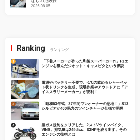
なしの危険性
2026.08.05
Ranking
ランキング
「下着メーカーが作った和製スーパーカー!?」F1エ
ンジンを積んだジオット・キャスピタという伝説
電源やバッテリー不要で、-1℃の飲めるシャーベッ
ト状ドリンクを生成。現場作業やアウトドアに「ア
イススラリーメーカー」が便利！
「昭和63年式、37年間ワンオーナーの意地！」S13
シルビアが400馬力のツインチャージ仕様で覚醒
排ガス規制をクリアした、2ストVツインバイク、
VINS。排気量は249.5cc、83HPを絞り出す。その
エンジンの技術とは