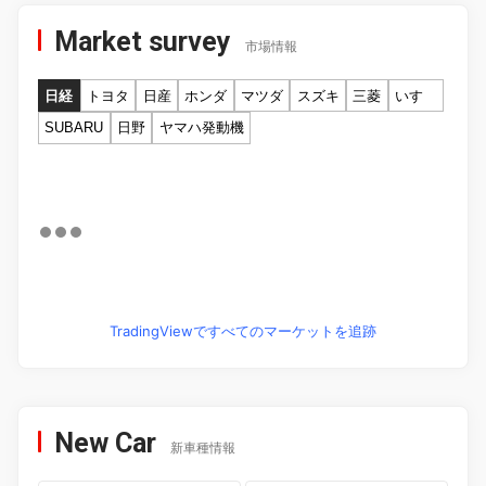
Market survey
市場情報
日経
トヨタ
日産
ホンダ
マツダ
スズキ
三菱
いすゞ
SUBARU
日野
ヤマハ発動機
TradingViewですべてのマーケットを追跡
New Car
新車種情報