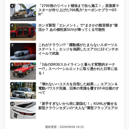
「2700発のリベット補強まで自ら施工！」居酒屋マ
スターが作り上げた700馬力“カーボンケブラーGT-
R”
ホンダ新型「エレメント」で“まさかの観音開き”復
活か？ あの個性派SUVが帰ってくる可能性
これがクラウン!?「躍動感がたまらないスポーツエ
ステート！」エッジを強調したエアロに22インチホ
イールで武装
「3台のDR30スカイラインと暮らす変態的オーナ
ー!?」スーパーシルエットに取り憑かれた日常に迫
る！
「壊れないハコスカを目指した結果…」エアコン＆
電動パワステ完備、旧車の常識を覆すGT-R仕様のす
べて
「派手すぎないから街に馴染む！」KUHLが魅せる
新型クラウンセダンの“大人な”薄型フラップエアロ
最終更新：2026/08/08 19:15