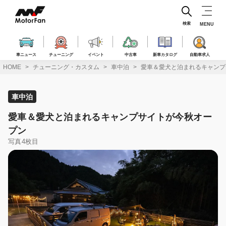
コ
ン
テ
検索
MENU
ン
ツ
へ
車ニュース
チューニング
イベント
中古車
新車カタログ
自動車求人
ス
HOME
チューニング・カスタム
車中泊
愛車＆愛犬と泊まれるキャンプ
キ
ッ
プ
車中泊
愛車＆愛犬と泊まれるキャンプサイトが今秋オー
プン
写真4枚目