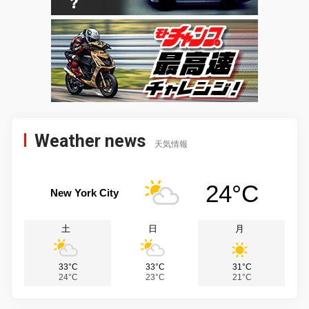
Weather news
天気情報
24°C
New York City
土
日
月
33°C
33°C
31°C
24°C
23°C
21°C