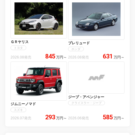
ＧＲヤリス
プレリュード
トヨタ
ホンダ
845
631
2026.08発売
万円
～
2026.08発売
万円
～
ジープ・アベンジャー
クライスラー・ジープ
ジムニーノマド
スズキ
293
585
2026.07発売
万円
～
2026.06発売
万円
～