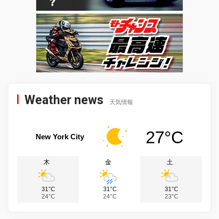
Weather news
天気情報
27°C
New York City
木
金
土
31°C
31°C
31°C
24°C
24°C
23°C