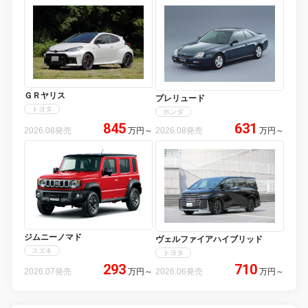
ＧＲヤリス
プレリュード
トヨタ
ホンダ
845
631
2026.08発売
万円
～
2026.08発売
万円
～
ジムニーノマド
ヴェルファイアハイブリッド
スズキ
トヨタ
293
710
2026.07発売
万円
～
2026.06発売
万円
～