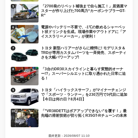
「2700発のリベット補強まで自ら施工！」居酒屋マ
スターが作り上げた700馬力“カーボンケブラーGT-
R”
電源やバッテリー不要で、-1℃の飲めるシャーベッ
ト状ドリンクを生成。現場作業やアウトドアに「ア
イススラリーメーカー」が便利！
トヨタ 新型ハリアーがさらに精悍に! モデリスタ＆
TRDが専用カスタムパーツを一斉発売、スポーティ
さを大幅パワーアップ!
「3台のDR30スカイラインと暮らす変態的オーナ
ー!?」スーパーシルエットに取り憑かれた日常に迫
る！
トヨタ「ハイラックスサーフ」がマイナーチェンジ
で「スポーツ・ランナー」を230万円で3代目に追加
【今日は何の日？8月4日】
「”VR38DETTはボアアップできない”を覆す！」最
先端の溶射技術が切り拓くR35GT-Rチューンの未来
最終更新：2026/08/07 11:10