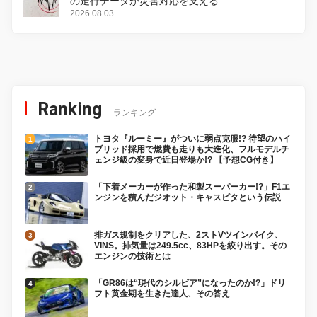
の走行データが災害対応を支える
2026.08.03
Ranking
ランキング
トヨタ『ルーミー』がついに弱点克服!? 待望のハイ
ブリッド採用で燃費も走りも大進化、フルモデルチ
ェンジ級の変身で近日登場か!? 【予想CG付き】
「下着メーカーが作った和製スーパーカー!?」F1エ
ンジンを積んだジオット・キャスピタという伝説
排ガス規制をクリアした、2ストVツインバイク、
VINS。排気量は249.5cc、83HPを絞り出す。その
エンジンの技術とは
「GR86は“現代のシルビア”になったのか!?」ドリ
フト黄金期を生きた達人、その答え