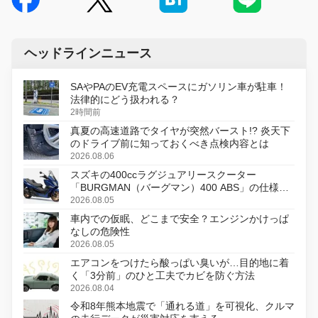
ヘッドラインニュース
SAやPAのEV充電スペースにガソリン車が駐車！
法律的にどう扱われる？
2時間前
真夏の高速道路でタイヤが突然バースト!? 炎天下
のドライブ前に知っておくべき点検内容とは
2026.08.06
スズキの400ccラグジュアリースクーター
「BURGMAN（バーグマン）400 ABS」の仕様を
変更し、8月18日に発売
2026.08.05
車内での仮眠、どこまで安全？エンジンかけっぱ
なしの危険性
2026.08.05
エアコンをつけたら酸っぱい臭いが…目的地に着
く「3分前」のひと工夫でカビを防ぐ方法
2026.08.04
令和8年熊本地震で「通れる道」を可視化、クルマ