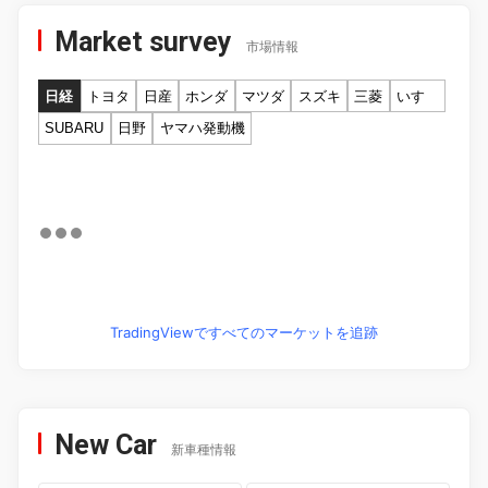
Market survey
市場情報
日経
トヨタ
日産
ホンダ
マツダ
スズキ
三菱
いすゞ
SUBARU
日野
ヤマハ発動機
TradingViewですべてのマーケットを追跡
New Car
新車種情報