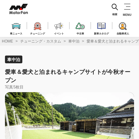
コ
ン
テ
検索
MENU
ン
ツ
へ
車ニュース
チューニング
イベント
中古車
新車カタログ
自動車求人
ス
HOME
チューニング・カスタム
車中泊
愛車＆愛犬と泊まれるキャンプ
キ
ッ
プ
車中泊
愛車＆愛犬と泊まれるキャンプサイトが今秋オー
プン
写真5枚目