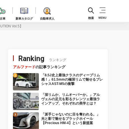
検索
MENU
古車
新車カタログ
自動車求人
N Vol.5】
Ranking
ランキング
アルファード
の記事ランキング
「8.5J史上最強クラスのディープリム
感！」61.5mmの極深リムで魅せるプレ
シャスAST-M5の衝撃
「深リムか、リムオーバーか。」アル
ヴェルの足元を彩るクレンツェ最強ラ
インアップ、それぞれの美学とは？
「派手じゃないのに目を奪われる。」
光と影で魅せるブラックホイール
【Precious HM-4】という新提案