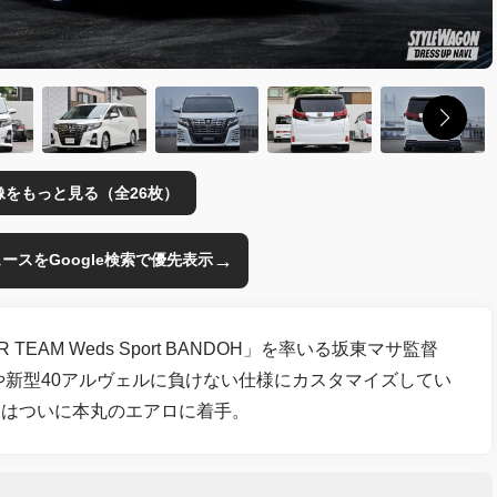
像をもっと見る（全26枚）
→
のニュースをGoogle検索で優先表示
AM Weds Sport BANDOH」を率いる坂東マサ監督
や新型40アルヴェルに負けない仕様にカスタマイズしてい
回はついに本丸のエアロに着手。