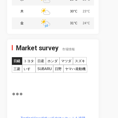
木
30°C
23°C
金
31°C
24°C
Market survey
市場情報
日経
トヨタ
日産
ホンダ
マツダ
スズキ
三菱
いすゞ
SUBARU
日野
ヤマハ発動機
TradingViewですべてのマーケットを追跡