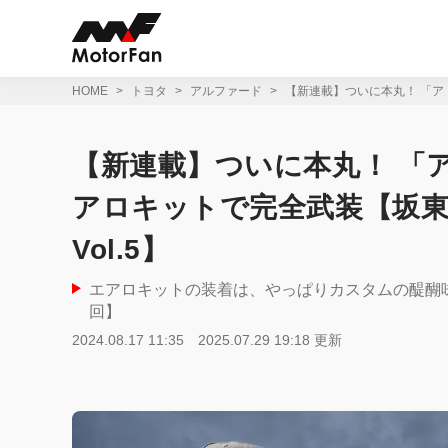
コ
ン
テ
ン
ツ
HOME
トヨタ
アルファード
【新連載】ついに本丸！ 「アドミ
へ
ス
キ
【新連載】ついに本丸！ 「
ッ
プ
アロキットで完全武装【坂東マサ
Vol.5】
エアロキットの装着は、やっぱりカスタムの醍醐
回】
2024.08.17 11:35
2025.07.29 19:18 更新