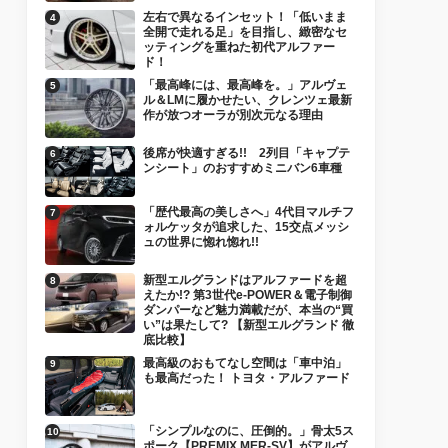
左右で異なるインセット！「低いまま
全開で走れる足」を目指し、緻密なセ
ッティングを重ねた初代アルファー
ド！
「最高峰には、最高峰を。」アルヴェ
ル＆LMに履かせたい、クレンツェ最新
作が放つオーラが別次元なる理由
後席が快適すぎる!! 2列目「キャプテ
ンシート」のおすすめミニバン6車種
「歴代最高の美しさへ」4代目マルチフ
ォルケッタが追求した、15交点メッシ
ュの世界に惚れ惚れ!!
新型エルグランドはアルファードを超
えたか!? 第3世代e-POWER＆電子制御
ダンパーなど魅力満載だが、本当の“買
い”は果たして? 【新型エルグランド 徹
底比較】
最高級のおもてなし空間は「車中泊」
も最高だった！ トヨタ・アルファード
「シンプルなのに、圧倒的。」骨太5ス
ポーク【PREMIX MER-SV】がアルヴ