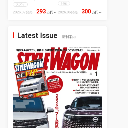
日産
スズキ
293
300
2026.07発売
万円
～
2026.06発売
万円
～
Latest Issue
新刊案内