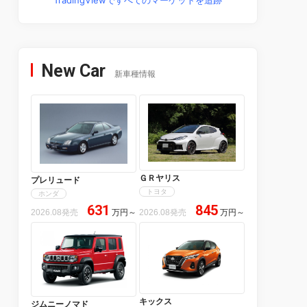
New Car
新車種情報
ＧＲヤリス
プレリュード
トヨタ
ホンダ
631
845
2026.08発売
万円
～
2026.08発売
万円
～
キックス
ジムニーノマド