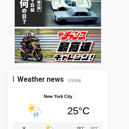
Weather news
天気情報
New York City
25°C
水
29°C
20°C