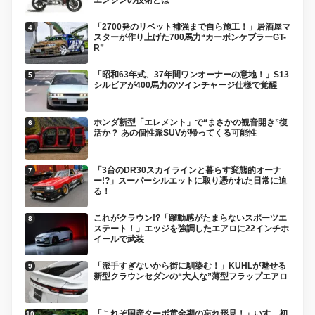
「2700発のリベット補強まで自ら施工！」居酒屋マ
スターが作り上げた700馬力“カーボンケブラーGT-
R”
「昭和63年式、37年間ワンオーナーの意地！」S13
シルビアが400馬力のツインチャージ仕様で覚醒
ホンダ新型「エレメント」で“まさかの観音開き”復
活か？ あの個性派SUVが帰ってくる可能性
「3台のDR30スカイラインと暮らす変態的オーナ
ー!?」スーパーシルエットに取り憑かれた日常に迫
る！
これがクラウン!?「躍動感がたまらないスポーツエ
ステート！」エッジを強調したエアロに22インチホ
イールで武装
「派手すぎないから街に馴染む！」KUHLが魅せる
新型クラウンセダンの“大人な”薄型フラップエアロ
「これぞ国産ターボ黄金期の忘れ形見！」いすゞ初