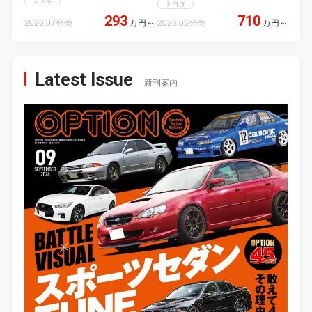
スズキ
トヨタ
293
710
2026.07発売
万円
～
2026.06発売
万円
～
Latest Issue
新刊案内