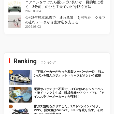
エアコンをつけたら酸っぱい臭いが…目的地に着
く「3分前」のひと工夫でカビを防ぐ方法
2026.08.04
令和8年熊本地震で「通れる道」を可視化、クルマ
の走行データが災害対応を支える
2026.08.03
Ranking
ランキング
「下着メーカーが作った和製スーパーカー!?」F1エ
ンジンを積んだジオット・キャスピタという伝説
電源やバッテリー不要で、-1℃の飲めるシャーベッ
ト状ドリンクを生成。現場作業やアウトドアに「ア
イススラリーメーカー」が便利！
排ガス規制をクリアした、2ストVツインバイク、
VINS。排気量は249.5cc、83HPを絞り出す。その
エンジンの技術とは