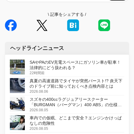
\
記事をシェアする
/
ヘッドラインニュース
SAやPAのEV充電スペースにガソリン車が駐車！
法律的にどう扱われる？
22時間前
真夏の高速道路でタイヤが突然バースト!? 炎天下
のドライブ前に知っておくべき点検内容とは
2026.08.06
スズキの400ccラグジュアリースクーター
「BURGMAN（バーグマン）400 ABS」の仕様を
変更し、8月18日に発売
2026.08.05
車内での仮眠、どこまで安全？エンジンかけっぱ
なしの危険性
2026.08.05