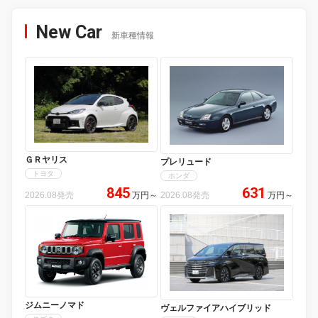
New Car
新車種情報
ＧＲヤリス
プレリュード
トヨタ
ホンダ
845
631
2026.08発売
万円
～
2026.08発売
万円
～
ジムニーノマド
ヴェルファイアハイブリッド