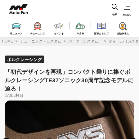
コ
ン
テ
検索
MENU
ン
ツ
へ
車ニュース
チューニング
イベント
中古車
新車カタログ
自動車求人
ス
HOME
チューニング・カスタム
パーツ（カスタム）
ホイール（カスタ
キ
ッ
プ
ボルクレーシング
「初代デザインを再現」コンパクト乗りに捧ぐボ
ルクレーシングTE37ソニック30周年記念モデルに
迫る！
写真5枚目