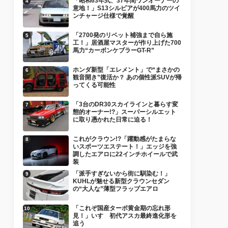
「昭和63年式、37年間ワンオーナーの
意地！」S13シルビアが400馬力のツイ
ンチャージ仕様で覚醒
「2700発のリベット補強まで自ら施
工！」居酒屋マスターが作り上げた700
馬力“カーボンケブラーGT-R”
ホンダ新型「エレメント」で“まさかの
観音開き”復活か？ あの個性派SUVが帰
ってくる可能性
「3台のDR30スカイラインと暮らす変
態的オーナー!?」スーパーシルエット
に取り憑かれた日常に迫る！
これがクラウン!?「躍動感がたまらな
いスポーツエステート！」エッジを強
調したエアロに22インチホイールで武
装
「派手すぎないから街に馴染む！」
KUHLが魅せる新型クラウンセダン
の“大人な”薄型フラップエアロ
「これぞ国産ターボ黄金期の忘れ形
見！」いすゞ初代アスカ最終進化形を
追う