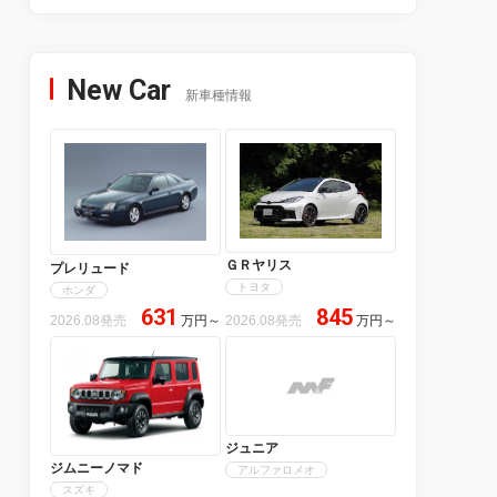
New Car
新車種情報
ＧＲヤリス
プレリュード
トヨタ
ホンダ
631
845
2026.08発売
万円
～
2026.08発売
万円
～
ジュニア
ジムニーノマド
アルファロメオ
スズキ