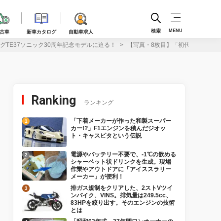
検索
MENU
古車
新車カタログ
自動車求人
TE37ソニック30周年記念モデルに迫る！
【写真・8枚目】「初代デザインを
Ranking
ランキング
「下着メーカーが作った和製スーパー
カー!?」F1エンジンを積んだジオッ
ト・キャスピタという伝説
電源やバッテリー不要で、-1℃の飲める
シャーベット状ドリンクを生成。現場
作業やアウトドアに「アイススラリー
メーカー」が便利！
排ガス規制をクリアした、2ストVツイ
ンバイク、VINS。排気量は249.5cc、
83HPを絞り出す。そのエンジンの技術
とは