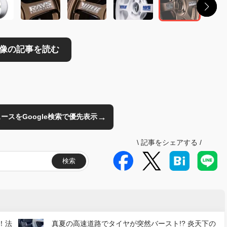
→
のニュースをGoogle検索で優先表示
\
記事をシェアする
/
検索
！法
真夏の高速道路でタイヤが突然バースト!? 炎天下の