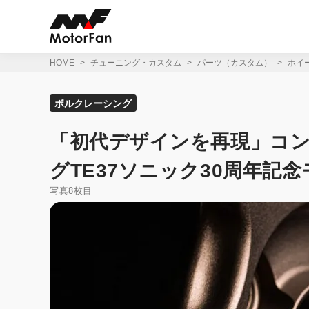
コ
ン
テ
ン
ツ
HOME
チューニング・カスタム
パーツ（カスタム）
ホイ
へ
ス
キ
ボルクレーシング
ッ
プ
「初代デザインを再現」コ
グTE37ソニック30周年記
写真8枚目