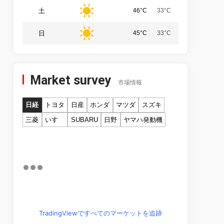
土
46°C
33°C
日
45°C
33°C
Market survey
市場情報
日経
トヨタ
日産
ホンダ
マツダ
スズキ
三菱
いすゞ
SUBARU
日野
ヤマハ発動機
TradingViewですべてのマーケットを追跡