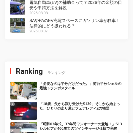
電気自動車(EV)の補助金って？2026年の金額の目
安や申請方法を解説
2026.08.08
SAやPAのEV充電スペースにガソリン車が駐車！
法律的にどう扱われる？
2026.08.07
Ranking
ランキング
「必要なのは半分だけだった。」荷台半分シェルの
最強トランポスタイル
「18歳、父から譲り受けたS130」そこから始まっ
た、ひとりの走り屋とフェアレディZの物語
「昭和63年式、37年間ワンオーナーの意地！」S13
シルビアが400馬力のツインチャージ仕様で覚醒