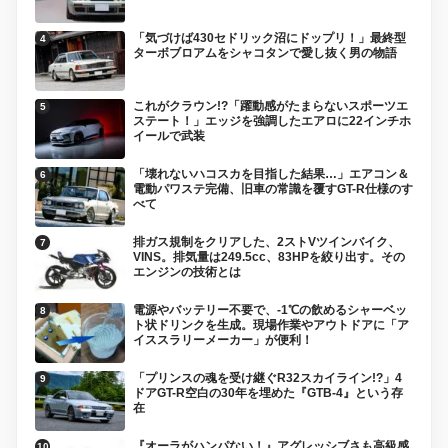
「気づけば430セドリック沼にドップリ！」最終型
ターボブロアムをシャコタンで愛し抜く男の物語
これがクラウン!?「躍動感がたまらないスポーツエ
ステート！」エッジを強調したエアロに22インチホ
イールで武装
「壊れないハコスカを目指した結果…」エアコン＆
電動パワステ完備、旧車の常識を覆すGT-R仕様のす
べて
排ガス規制をクリアした、2ストVツインバイク、
VINS。排気量は249.5cc、83HPを絞り出す。その
エンジンの技術とは
電源やバッテリー不要で、-1℃の飲めるシャーベッ
ト状ドリンクを生成。現場作業やアウトドアに「ア
イススラリーメーカー」が便利！
「プリンスの魂を受け継ぐR32スカイライン!?」4
ドアGT-R空白の30年を埋めた『GTB-4』という存
在
『オーラがハンパない！』アグレッシブさも高級感