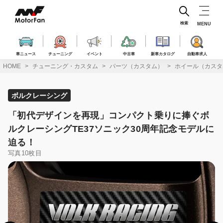
コ
ン
テ
検索
MENU
ン
ツ
へ
車ニュース
チューニング
イベント
中古車
新車カタログ
自動車求人
ス
HOME
チューニング・カスタム
パーツ（カスタム）
ホイール（カスタ
キ
ッ
プ
ボルクレーシング
「初代デザインを再現」コンパクト乗りに捧ぐボ
ルクレーシングTE37ソニック30周年記念モデルに
迫る！
写真10枚目