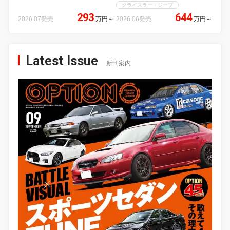
クライスラー・ジープ
293
644
2026.07発売
万円
～
2026.06発売
万円
～
Latest Issue
新刊案内