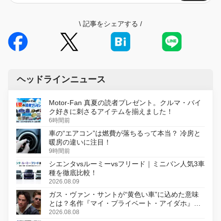
\
記事をシェアする
/
ヘッドラインニュース
Motor-Fan 真夏の読者プレゼント。クルマ・バイ
ク好きに刺さるアイテムを揃えました！
6時間前
車の“エアコン”は燃費が落ちるって本当？ 冷房と
暖房の違いに注目！
9時間前
シエンタvsルーミーvsフリード｜ミニバン人気3車
種を徹底比較！
2026.08.09
ガス・ヴァン・サントが“黄色い車”に込めた意味
とは？名作『マイ・プライベート・アイダホ』が
初のデジタルリマスター版で復活
2026.08.08