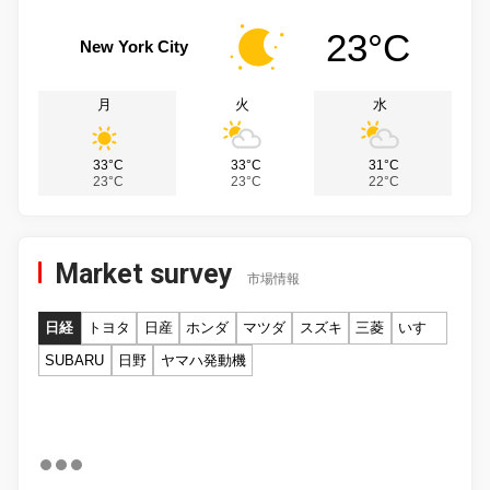
23°C
New York City
月
火
水
33°C
33°C
31°C
23°C
23°C
22°C
Market survey
市場情報
日経
トヨタ
日産
ホンダ
マツダ
スズキ
三菱
いすゞ
SUBARU
日野
ヤマハ発動機