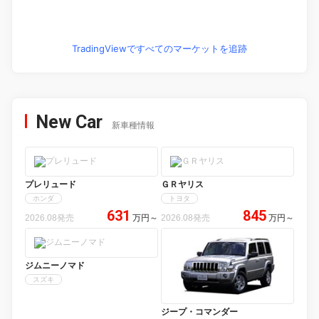
TradingViewですべてのマーケットを追跡
New Car
新車種情報
プレリュード
ＧＲヤリス
ホンダ
トヨタ
631
845
2026.08発売
万円
～
2026.08発売
万円
～
ジムニーノマド
スズキ
ジープ・コマンダー