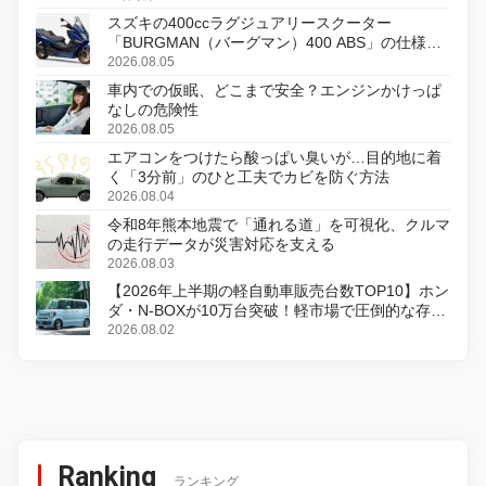
スズキの400ccラグジュアリースクーター
「BURGMAN（バーグマン）400 ABS」の仕様を
変更し、8月18日に発売
2026.08.05
車内での仮眠、どこまで安全？エンジンかけっぱ
なしの危険性
2026.08.05
エアコンをつけたら酸っぱい臭いが…目的地に着
く「3分前」のひと工夫でカビを防ぐ方法
2026.08.04
令和8年熊本地震で「通れる道」を可視化、クルマ
の走行データが災害対応を支える
2026.08.03
【2026年上半期の軽自動車販売台数TOP10】ホン
ダ・N-BOXが10万台突破！軽市場で圧倒的な存在
感
2026.08.02
Ranking
ランキング