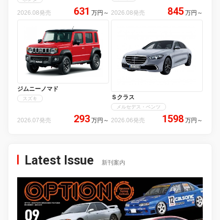
631
845
2026.08発売
万円
～
2026.08発売
万円
～
ジムニーノマド
Ｓクラス
スズキ
メルセデス・ベンツ
293
1598
2026.07発売
万円
～
2026.06発売
万円
～
Latest Issue
新刊案内