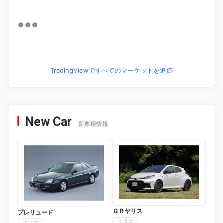
TradingViewですべてのマーケットを追跡
New Car
新車種情報
ＧＲヤリス
プレリュード
トヨタ
ホンダ