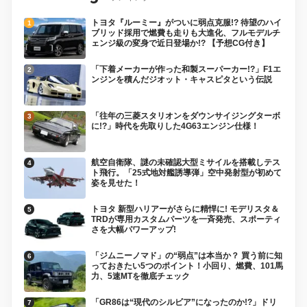
トヨタ『ルーミー』がついに弱点克服!? 待望のハイ
ブリッド採用で燃費も走りも大進化、フルモデルチ
ェンジ級の変身で近日登場か!? 【予想CG付き】
「下着メーカーが作った和製スーパーカー!?」F1エ
ンジンを積んだジオット・キャスピタという伝説
「往年の三菱スタリオンをダウンサイジングターボ
に!?」時代を先取りした4G63エンジン仕様！
航空自衛隊、謎の未確認大型ミサイルを搭載しテス
ト飛行。「25式地対艦誘導弾」空中発射型が初めて
姿を見せた！
トヨタ 新型ハリアーがさらに精悍に! モデリスタ＆
TRDが専用カスタムパーツを一斉発売、スポーティ
さを大幅パワーアップ!
「ジムニーノマド」の“弱点”は本当か？ 買う前に知
っておきたい5つのポイント！小回り、燃費、101馬
力、5速MTを徹底チェック
「GR86は“現代のシルビア”になったのか!?」ドリ