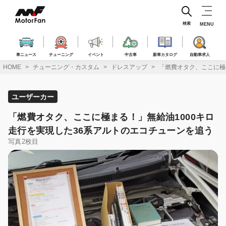
コ
ン
テ
検索
MENU
ン
ツ
へ
車ニュース
チューニング
イベント
中古車
新車カタログ
自動車求人
ス
HOME
チューニング・カスタム
ドレスアップ
「燃費オタク、ここに極
キ
ッ
プ
ユーザーカー
「燃費オタク、ここに極まる！」無給油1000キロ
走行を実現した36系アルトのエコチューンを追う
写真2枚目