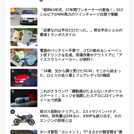
「昭和63年式、37年間ワンオーナーの意地！」S13
シルビアが400馬力のツインチャージ仕様で覚醒
「必要なのは半分だけだった。」荷台半分シェルの
最強トランポスタイル
電源やバッテリー不要で、-1℃の飲めるシャーベッ
ト状ドリンクを生成。現場作業やアウトドアに「ア
イススラリーメーカー」が便利！
「18歳、父から譲り受けたS130」そこから始まっ
た、ひとりの走り屋とフェアレディZの物語
これがクラウン!?「躍動感がたまらないスポーツエ
ステート！」エッジを強調したエアロに22インチホ
イールで武装
排ガス規制をクリアした、2ストVツインバイク、
VINS。排気量は249.5cc、83HPを絞り出す。その
エンジンの技術とは
ホンダ新型「エレメント」で“まさかの観音開き”復