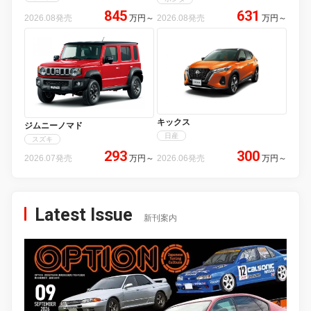
845
631
2026.08発売
万円
～
2026.08発売
万円
～
キックス
ジムニーノマド
日産
スズキ
293
300
2026.07発売
万円
～
2026.06発売
万円
～
Latest Issue
新刊案内