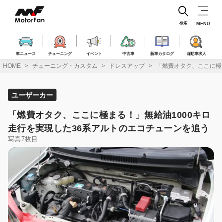
コ
ン
テ
検索
MENU
ン
ツ
へ
車ニュース
チューニング
イベント
中古車
新車カタログ
自動車求人
ス
HOME
チューニング・カスタム
ドレスアップ
「燃費オタク、ここに極
キ
ッ
プ
ユーザーカー
「燃費オタク、ここに極まる！」無給油1000キロ
走行を実現した36系アルトのエコチューンを追う
写真7枚目