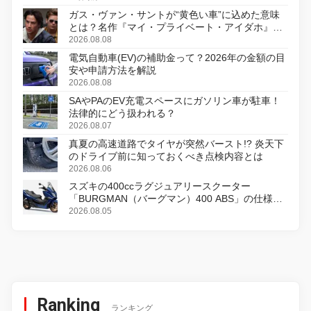
ガス・ヴァン・サントが“黄色い車”に込めた意味
とは？名作『マイ・プライベート・アイダホ』が
初のデジタルリマスター版で復活
2026.08.08
電気自動車(EV)の補助金って？2026年の金額の目
安や申請方法を解説
2026.08.08
SAやPAのEV充電スペースにガソリン車が駐車！
法律的にどう扱われる？
2026.08.07
真夏の高速道路でタイヤが突然バースト!? 炎天下
のドライブ前に知っておくべき点検内容とは
2026.08.06
スズキの400ccラグジュアリースクーター
「BURGMAN（バーグマン）400 ABS」の仕様を
変更し、8月18日に発売
2026.08.05
Ranking
ランキング