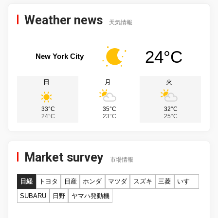
Weather news
天気情報
24°C
New York City
日
月
火
33°C
35°C
32°C
24°C
23°C
25°C
Market survey
市場情報
日経
トヨタ
日産
ホンダ
マツダ
スズキ
三菱
いすゞ
SUBARU
日野
ヤマハ発動機