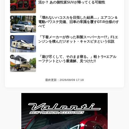
活か？ あの個性派SUVが帰ってくる可能性
「壊れないハコスカを目指した結果…」エアコン＆
電動パワステ完備、旧車の常識を覆すGT-R仕様のす
べて
「下着メーカーが作った和製スーパーカー!?」F1エ
ンジンを積んだジオット・キャスピタという伝説
「遊び尽くして、そのまま寝る。」軽トラ×エアル
ーフテントという最適解、見つけた!!
最終更新：2026/08/09 17:18