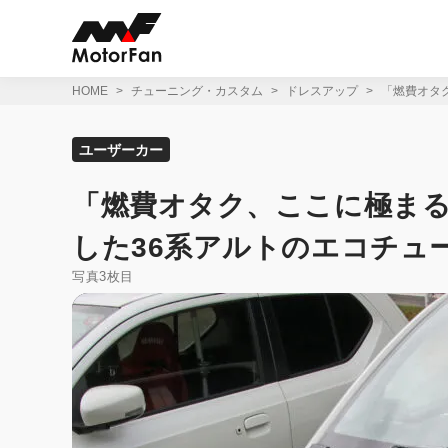
コ
ン
テ
ン
ツ
HOME
チューニング・カスタム
ドレスアップ
「燃費オタ
へ
ス
キ
ユーザーカー
ッ
プ
「燃費オタク、ここに極まる
した36系アルトのエコチュ
写真3枚目