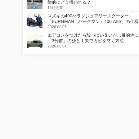
律的にどう扱われる？
15時間前
スズキの400ccラグジュアリースクーター
「BURGMAN（バーグマン）400 ABS」の仕
更し、8月18日に発売
2026.08.05
エアコンをつけたら酸っぱい臭いが…目的地に
「3分前」のひと工夫でカビを防ぐ方法
2026.08.04