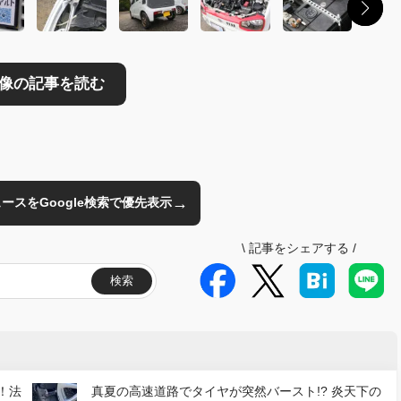
→
のニュースをGoogle検索で優先表示
\
記事をシェアする
/
検索
！法
真夏の高速道路でタイヤが突然バースト!? 炎天下の