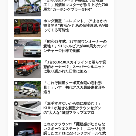
「2700発のリベット補強まで自ら施
工！」居酒屋マスターが作り上げた700
馬力“カーボンケブラーGT-R”
ホンダ新型「エレメント」で“まさかの
観音開き”復活か？ あの個性派SUVが帰
ってくる可能性
「昭和63年式、37年間ワンオーナーの
意地！」S13シルビアが400馬力のツイ
ンチャージ仕様で覚醒
「3台のDR30スカイラインと暮らす変
態的オーナー!?」スーパーシルエット
に取り憑かれた日常に迫る！
「これぞ国産ターボ黄金期の忘れ形
見！」いすゞ初代アスカ最終進化形を
追う
「派手すぎないから街に馴染む！」
KUHLが魅せる新型クラウンセダン
の“大人な”薄型フラップエアロ
これがクラウン!?「躍動感がたまらな
いスポーツエステート！」エッジを強
調したエアロに22インチホイールで武