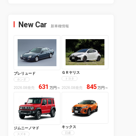
New Car
新車種情報
ＧＲヤリス
プレリュード
トヨタ
ホンダ
631
845
2026.08発売
万円
～
2026.08発売
万円
～
キックス
ジムニーノマド
日産
スズキ