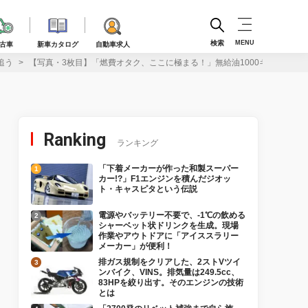
検索
MENU
古車
新車カタログ
自動車求人
追う
【写真・3枚目】「燃費オタク、ここに極まる！」無給油1000キロ走行を
Ranking
ランキング
「下着メーカーが作った和製スーパー
カー!?」F1エンジンを積んだジオッ
ト・キャスピタという伝説
電源やバッテリー不要で、-1℃の飲める
シャーベット状ドリンクを生成。現場
作業やアウトドアに「アイススラリー
メーカー」が便利！
排ガス規制をクリアした、2ストVツイ
ンバイク、VINS。排気量は249.5cc、
83HPを絞り出す。そのエンジンの技術
とは