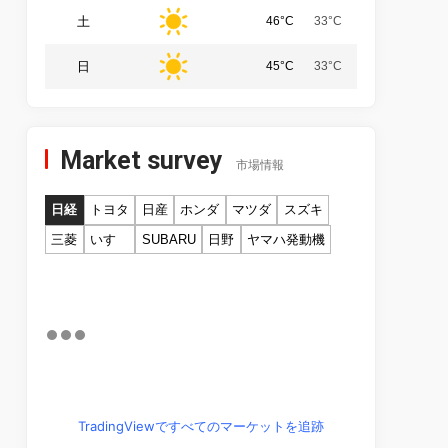
土
46°C
33°C
日
45°C
33°C
Market survey
市場情報
日経
トヨタ
日産
ホンダ
マツダ
スズキ
三菱
いすゞ
SUBARU
日野
ヤマハ発動機
TradingViewですべてのマーケットを追跡