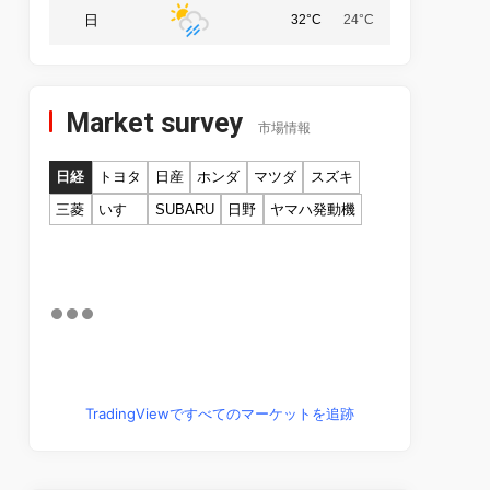
日
32°C
24°C
Market survey
市場情報
日経
トヨタ
日産
ホンダ
マツダ
スズキ
三菱
いすゞ
SUBARU
日野
ヤマハ発動機
TradingViewですべてのマーケットを追跡