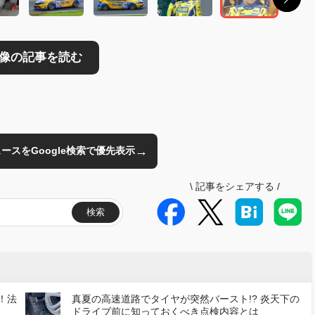
→
のニュースをGoogle検索で優先表示
\
記事をシェアする
/
検索
！法
真夏の高速道路でタイヤが突然バースト!? 炎天下の
ドライブ前に知っておくべき点検内容とは