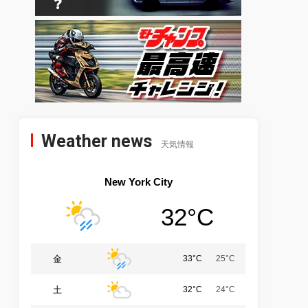
Weather news
天気情報
New York City
32°C
金
33°C
25°C
土
32°C
24°C