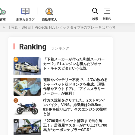
検索
MENU
古車
新車カタログ
自動車求人
ク
【写真・8枚目】Projectμ FL5シビックタイプRのブレーキはどうすべき?
Ranking
ランキング
「下着メーカーが作った和製スーパー
カー!?」F1エンジンを積んだジオッ
ト・キャスピタという伝説
電源やバッテリー不要で、-1℃の飲める
シャーベット状ドリンクを生成。現場
作業やアウトドアに「アイススラリー
メーカー」が便利！
排ガス規制をクリアした、2ストVツイ
ンバイク、VINS。排気量は249.5cc、
83HPを絞り出す。そのエンジンの技術
とは
「2700発のリベット補強まで自ら施
工！」居酒屋マスターが作り上げた700
馬力“カーボンケブラーGT-R”