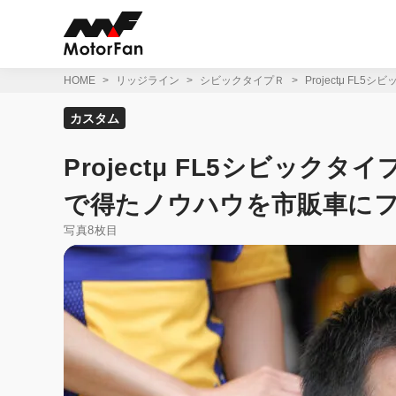
コ
ン
テ
ン
ツ
HOME
リッジライン
シビックタイプＲ
Projectμ F
へ
ス
カスタム
キ
ッ
Projectμ FL5シビック
プ
で得たノウハウを市販車に
写真8枚目