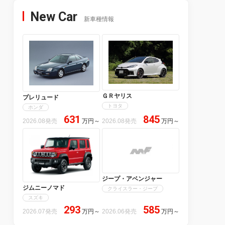
New Car
新車種情報
ＧＲヤリス
プレリュード
トヨタ
ホンダ
631
845
2026.08発売
万円
～
2026.08発売
万円
～
ジープ・アベンジャー
ジムニーノマド
クライスラー・ジープ
スズキ
293
585
2026.07発売
万円
～
2026.06発売
万円
～