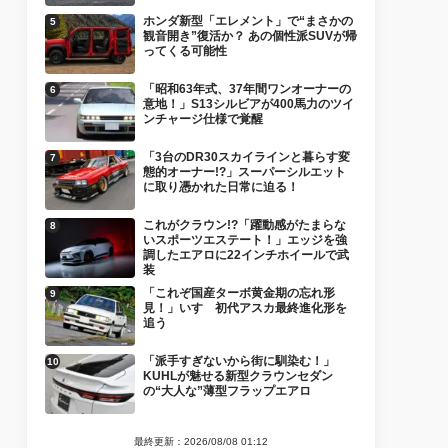
ホンダ新型「エレメント」で“まさかの
観音開き”復活か？ あの個性派SUVが帰
ってくる可能性
「昭和63年式、37年間ワンオーナーの
意地！」S13シルビアが400馬力のツイ
ンチャージ仕様で覚醒
「3台のDR30スカイラインと暮らす変
態的オーナー!?」スーパーシルエット
に取り憑かれた日常に迫る！
これがクラウン!?「躍動感がたまらな
いスポーツエステート！」エッジを強
調したエアロに22インチホイールで武
装
「これぞ国産ターボ黄金期の忘れ形
見！」いすゞ初代アスカ最終進化形を
追う
「派手すぎないから街に馴染む！」
KUHLが魅せる新型クラウンセダン
の“大人な”薄型フラップエアロ
最終更新：2026/08/08 01:12