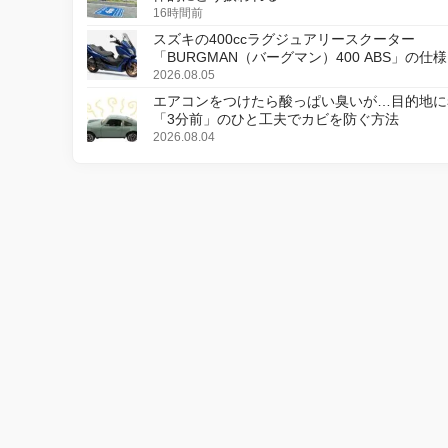
16時間前
スズキの400ccラグジュアリースクーター
「BURGMAN（バーグマン）400 ABS」の仕
更し、8月18日に発売
2026.08.05
エアコンをつけたら酸っぱい臭いが…目的地に
「3分前」のひと工夫でカビを防ぐ方法
2026.08.04