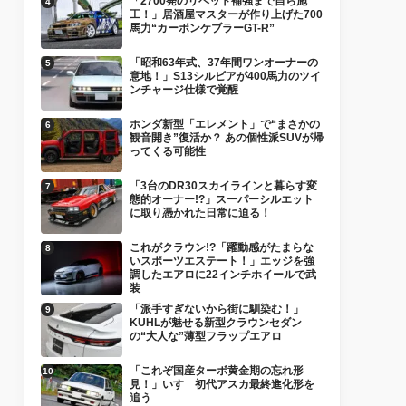
「2700発のリベット補強まで自ら施
工！」居酒屋マスターが作り上げた700
馬力“カーボンケブラーGT-R”
「昭和63年式、37年間ワンオーナーの
意地！」S13シルビアが400馬力のツイ
ンチャージ仕様で覚醒
ホンダ新型「エレメント」で“まさかの
観音開き”復活か？ あの個性派SUVが帰
ってくる可能性
「3台のDR30スカイラインと暮らす変
態的オーナー!?」スーパーシルエット
に取り憑かれた日常に迫る！
これがクラウン!?「躍動感がたまらな
いスポーツエステート！」エッジを強
調したエアロに22インチホイールで武
装
「派手すぎないから街に馴染む！」
KUHLが魅せる新型クラウンセダン
の“大人な”薄型フラップエアロ
「これぞ国産ターボ黄金期の忘れ形
見！」いすゞ初代アスカ最終進化形を
追う