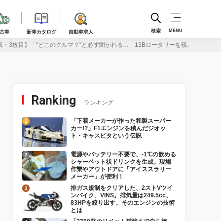
検索
MENU
古車
新車カタログ
自動車求人
真・3枚目】「“どこのクルマ？”と必ず聞かれる…」13Bロータリーを積んだ異色オ
Ranking
ランキング
「下着メーカーが作った和製スーパー
カー!?」F1エンジンを積んだジオッ
ト・キャスピタという伝説
電源やバッテリー不要で、-1℃の飲める
シャーベット状ドリンクを生成。現場
作業やアウトドアに「アイススラリー
メーカー」が便利！
排ガス規制をクリアした、2ストVツイ
ンバイク、VINS。排気量は249.5cc、
83HPを絞り出す。そのエンジンの技術
とは