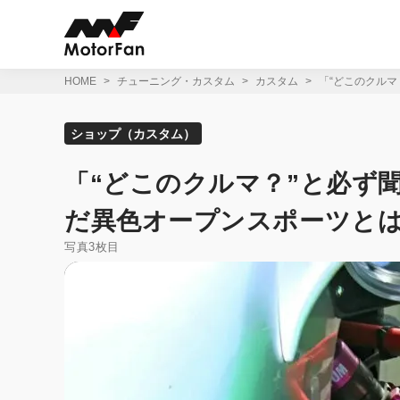
コ
ン
テ
ン
ツ
HOME
チューニング・カスタム
カスタム
「“どこのクルマ
へ
ス
キ
ショップ（カスタム）
ッ
プ
「“どこのクルマ？”と必ず
だ異色オープンスポーツと
写真3枚目