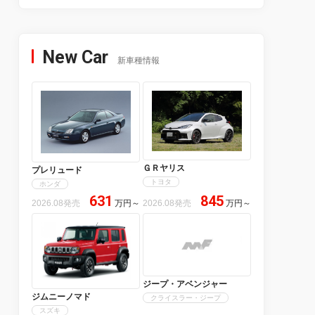
New Car
新車種情報
ＧＲヤリス
プレリュード
トヨタ
ホンダ
631
845
2026.08発売
万円
～
2026.08発売
万円
～
ジープ・アベンジャー
ジムニーノマド
クライスラー・ジープ
スズキ