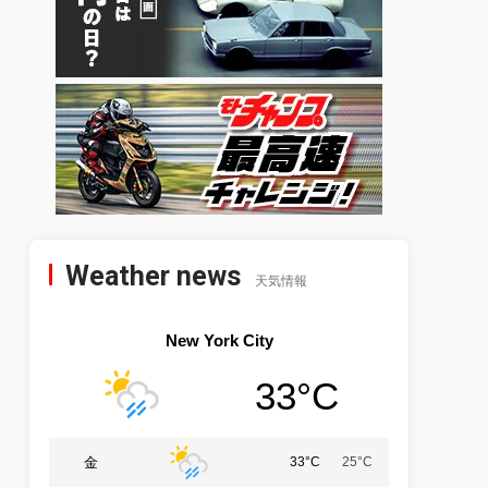
Weather news
天気情報
New York City
33°C
金
33°C
25°C