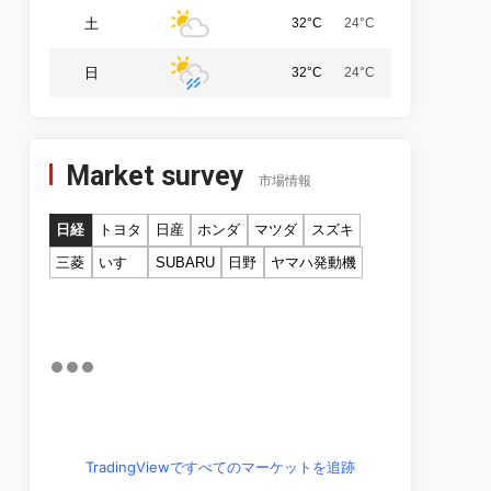
土
32°C
24°C
日
32°C
24°C
Market survey
市場情報
日経
トヨタ
日産
ホンダ
マツダ
スズキ
三菱
いすゞ
SUBARU
日野
ヤマハ発動機
TradingViewですべてのマーケットを追跡