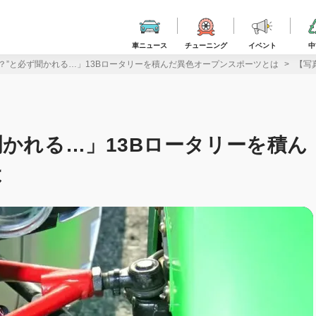
車ニュース
チューニング
イベント
中
？”と必ず聞かれる…」13Bロータリーを積んだ異色オープンスポーツとは
【写
聞かれる…」13Bロータリーを積ん
は