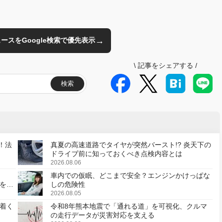
→
のニュースをGoogle検索で優先表示
\
記事をシェアする
/
検索
！法
真夏の高速道路でタイヤが突然バースト!? 炎天下の
ドライブ前に知っておくべき点検内容とは
2026.08.06
車内での仮眠、どこまで安全？エンジンかけっぱな
様を変
しの危険性
2026.08.05
着く
令和8年熊本地震で「通れる道」を可視化、クルマ
の走行データが災害対応を支える