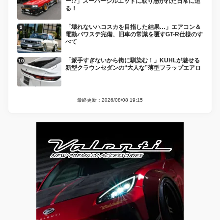
ー!?」スーパーシルエットに取り憑かれた日常に迫
る！
「壊れないハコスカを目指した結果…」エアコン＆
電動パワステ完備、旧車の常識を覆すGT-R仕様のす
べて
「派手すぎないから街に馴染む！」KUHLが魅せる
新型クラウンセダンの“大人な”薄型フラップエアロ
最終更新：2026/08/08 19:15