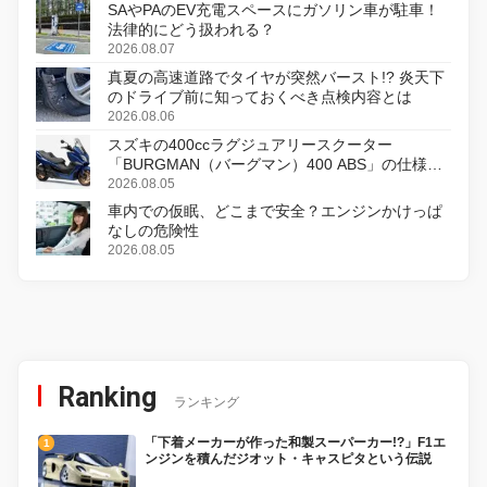
SAやPAのEV充電スペースにガソリン車が駐車！
法律的にどう扱われる？
2026.08.07
真夏の高速道路でタイヤが突然バースト!? 炎天下
のドライブ前に知っておくべき点検内容とは
2026.08.06
スズキの400ccラグジュアリースクーター
「BURGMAN（バーグマン）400 ABS」の仕様を
変更し、8月18日に発売
2026.08.05
車内での仮眠、どこまで安全？エンジンかけっぱ
なしの危険性
2026.08.05
Ranking
ランキング
「下着メーカーが作った和製スーパーカー!?」F1エ
ンジンを積んだジオット・キャスピタという伝説