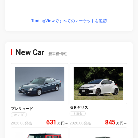
TradingViewですべてのマーケットを追跡
New Car
新車種情報
ＧＲヤリス
プレリュード
トヨタ
ホンダ
631
845
2026.08発売
万円
～
2026.08発売
万円
～