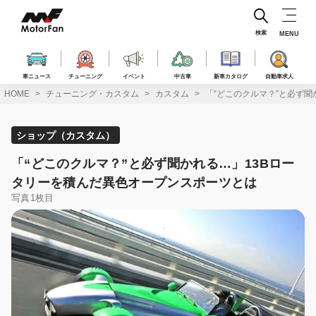
コ
ン
テ
検索
MENU
ン
ツ
へ
車ニュース
チューニング
イベント
中古車
新車カタログ
自動車求人
ス
HOME
チューニング・カスタム
カスタム
「“どこのクルマ？”と必ず
キ
ッ
プ
ショップ（カスタム）
「“どこのクルマ？”と必ず聞かれる…」13Bロー
タリーを積んだ異色オープンスポーツとは
写真1枚目