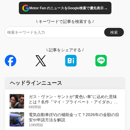
→
Motor Fan のニュースをGoogle検索で優先表示
\
キーワードで記事を検索する
/
検索
\
記事をシェアする
/
ヘッドラインニュース
ガス・ヴァン・サントが“黄色い車”に込めた意味
とは？名作『マイ・プライベート・アイダホ』が
初のデジタルリマスター版で復活
6時間前
電気自動車(EV)の補助金って？2026年の金額の目
安や申請方法を解説
10時間前