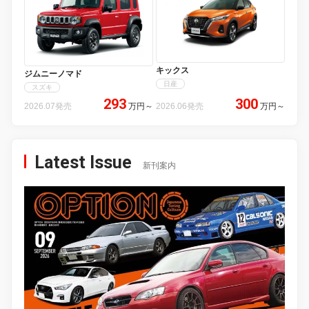
キックス
ジムニーノマド
日産
スズキ
293
300
2026.07発売
万円
～
2026.06発売
万円
～
Latest Issue
新刊案内