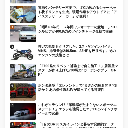
電源やバッテリー不要で、-1℃の飲めるシャーベッ
ト状ドリンクを生成。現場作業やアウトドアに「ア
イススラリーメーカー」が便利！
「昭和63年式、37年間ワンオーナーの意地！」S13
シルビアが400馬力のツインチャージ仕様で覚醒
排ガス規制をクリアした、2ストVツインバイク、
VINS。排気量は249.5cc、83HPを絞り出す。その
エンジンの技術とは
「2700発のリベット補強まで自ら施工！」居酒屋マ
スターが作り上げた700馬力“カーボンケブラーGT-
R”
ホンダ新型「エレメント」で“まさかの観音開き”復
活か？ あの個性派SUVが帰ってくる可能性
これがクラウン!?「躍動感がたまらないスポーツエ
ステート！」エッジを強調したエアロに22インチホ
イールで武装
「3台のDR30スカイラインと暮らす変態的オーナ