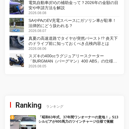
電気自動車(EV)の補助金って？2026年の金額の目
安や申請方法を解説
2026.08.08
SAやPAのEV充電スペースにガソリン車が駐車！
法律的にどう扱われる？
2026.08.07
真夏の高速道路でタイヤが突然バースト!? 炎天下
のドライブ前に知っておくべき点検内容とは
2026.08.06
スズキの400ccラグジュアリースクーター
「BURGMAN（バーグマン）400 ABS」の仕様を
変更し、8月18日に発売
2026.08.05
Ranking
ランキング
「昭和63年式、37年間ワンオーナーの意地！」S13
シルビアが400馬力のツインチャージ仕様で覚醒