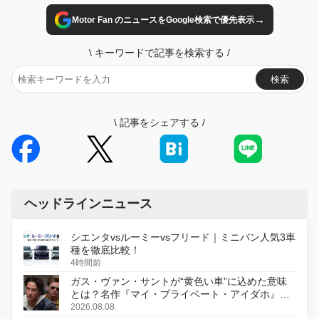
→
Motor Fan のニュースをGoogle検索で優先表示
\
キーワードで記事を検索する
/
検索
\
記事をシェアする
/
ヘッドラインニュース
シエンタvsルーミーvsフリード｜ミニバン人気3車
種を徹底比較！
4時間前
ガス・ヴァン・サントが“黄色い車”に込めた意味
とは？名作『マイ・プライベート・アイダホ』が
初のデジタルリマスター版で復活
2026.08.08