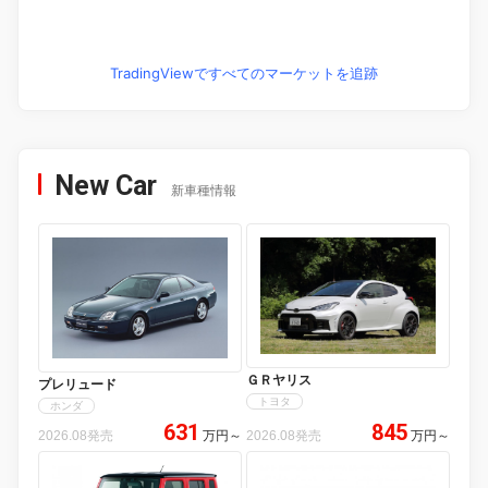
TradingViewですべてのマーケットを追跡
New Car
新車種情報
ＧＲヤリス
プレリュード
トヨタ
ホンダ
631
845
2026.08発売
万円
～
2026.08発売
万円
～