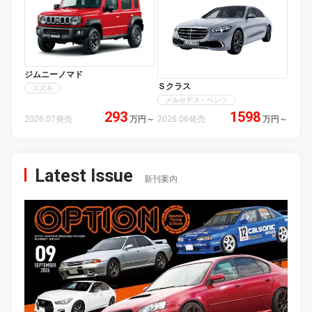
ジムニーノマド
Ｓクラス
スズキ
メルセデス・ベンツ
293
1598
2026.07発売
万円
～
2026.06発売
万円
～
Latest Issue
新刊案内