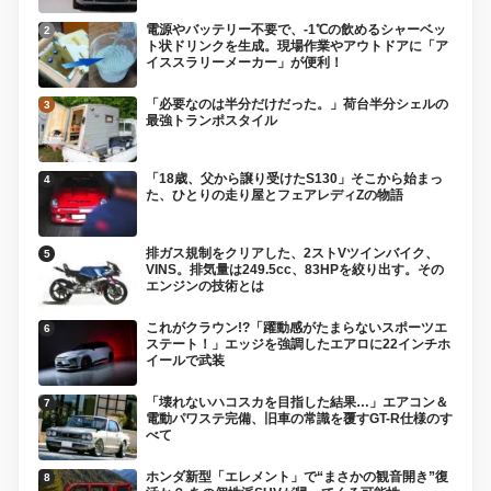
電源やバッテリー不要で、-1℃の飲めるシャーベッ
ト状ドリンクを生成。現場作業やアウトドアに「ア
イススラリーメーカー」が便利！
「必要なのは半分だけだった。」荷台半分シェルの
最強トランポスタイル
「18歳、父から譲り受けたS130」そこから始まっ
た、ひとりの走り屋とフェアレディZの物語
排ガス規制をクリアした、2ストVツインバイク、
VINS。排気量は249.5cc、83HPを絞り出す。その
エンジンの技術とは
これがクラウン!?「躍動感がたまらないスポーツエ
ステート！」エッジを強調したエアロに22インチホ
イールで武装
「壊れないハコスカを目指した結果…」エアコン＆
電動パワステ完備、旧車の常識を覆すGT-R仕様のす
べて
ホンダ新型「エレメント」で“まさかの観音開き”復