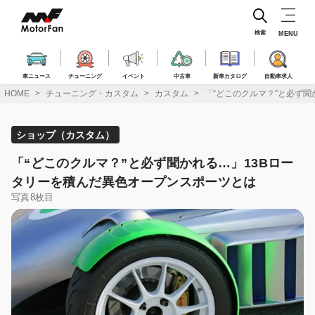
コ
ン
テ
検索
MENU
ン
ツ
へ
車ニュース
チューニング
イベント
中古車
新車カタログ
自動車求人
ス
HOME
チューニング・カスタム
カスタム
「“どこのクルマ？”と必ず
キ
ッ
プ
ショップ（カスタム）
「“どこのクルマ？”と必ず聞かれる…」13Bロー
タリーを積んだ異色オープンスポーツとは
写真8枚目