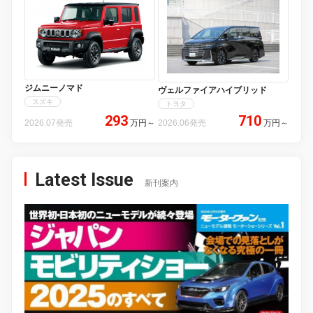
ジムニーノマド
ヴェルファイアハイブリッド
スズキ
トヨタ
293
710
2026.07発売
万円
～
2026.06発売
万円
～
Latest Issue
新刊案内