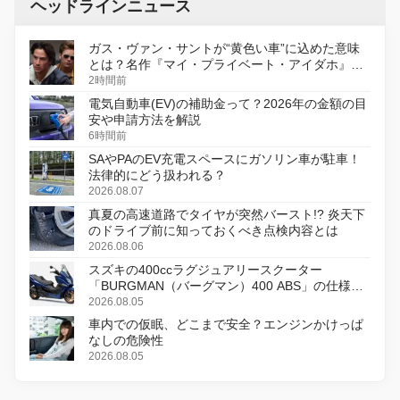
ヘッドラインニュース
ガス・ヴァン・サントが“黄色い車”に込めた意味
とは？名作『マイ・プライベート・アイダホ』が
初のデジタルリマスター版で復活
2時間前
電気自動車(EV)の補助金って？2026年の金額の目
安や申請方法を解説
6時間前
SAやPAのEV充電スペースにガソリン車が駐車！
法律的にどう扱われる？
2026.08.07
真夏の高速道路でタイヤが突然バースト!? 炎天下
のドライブ前に知っておくべき点検内容とは
2026.08.06
スズキの400ccラグジュアリースクーター
「BURGMAN（バーグマン）400 ABS」の仕様を
変更し、8月18日に発売
2026.08.05
車内での仮眠、どこまで安全？エンジンかけっぱ
なしの危険性
2026.08.05