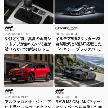
2026/08/08 11:18
2026/08/07 08:30
やけど寸前、真夏の金属シ
イルモア製6.2リッターV8
フトノブが触れない問題が
自然吸気と6速MT搭載した
被せるだけで解決! レッツ
「ヘネシー ブラックバー
ォのシリコンカバーが夏も
ド」がデビュー【動画】
冬も快適すぎる! 【CAR
MONO図鑑】
2026/08/06 19:12
2026/08/06 19:05
アルファロメオ・ジュニア
BMW M2 CSにMパフォー
に上品なシルバーアクセン
マンスパーツを装備した40