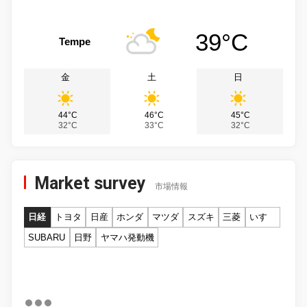
39°C
Tempe
金
土
日
44°C
46°C
45°C
32°C
33°C
32°C
Market survey
市場情報
日経
トヨタ
日産
ホンダ
マツダ
スズキ
三菱
いすゞ
SUBARU
日野
ヤマハ発動機