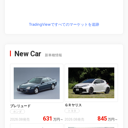
TradingViewですべてのマーケットを追跡
New Car
新車種情報
ＧＲヤリス
プレリュード
トヨタ
ホンダ
631
845
2026.08発売
万円
～
2026.08発売
万円
～