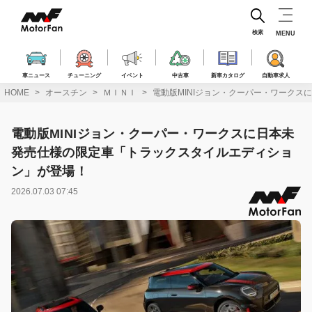
コ
ン
テ
検索
MENU
ン
ツ
へ
車ニュース
チューニング
イベント
中古車
新車カタログ
自動車求人
ス
HOME
オースチン
ＭＩＮＩ
電動版MINIジョン・クーパー・ワーク
キ
ッ
プ
電動版MINIジョン・クーパー・ワークスに日本未
発売仕様の限定車「トラックスタイルエディショ
ン」が登場！
2026.07.03 07:45