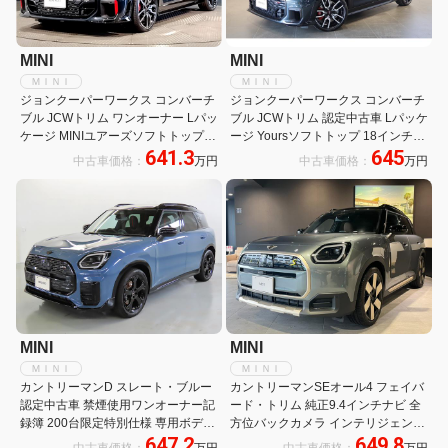
MINI
MINI
ＭＩＮＩ
ＭＩＮＩ
ジョンクーパーワークス コンバーチ
ジョンクーパーワークス コンバーチ
ブル JCWトリム ワンオーナー Lパッ
ブル JCWトリム 認定中古車 Lパッケ
ケージ MINIユアーズソフトトップ
ージ Yoursソフトトップ 18インチホ
641.3
645
全自動クルーズコントロール パーキ
イール 電動シート シートヒーター
中古車価格：
万円
中古車価格：
万円
ングアシストプラス Harman/Kardon
ハーマンカードンスピーカー デジタ
衝突被害軽減ブレーキ バックカメラ
ルインナーミラー フロントバンパー
電動シート 置き型充電
トリムカーボンPPF
MINI
MINI
ＭＩＮＩ
ＭＩＮＩ
カントリーマンD スレート・ブルー
カントリーマンSEオール4 フェイバ
認定中古車 禁煙使用ワンオーナー記
ード・トリム 純正9.4インチナビ 全
録簿 200台限定特別仕様 専用ボディ
方位バックカメラ インテリジェント
647.2
649.8
ーカラー+JCWトリム+ハーマンカー
セーフティー ETC2.0 デユアルエア
中古車価格：
万円
中古車価格：
万円