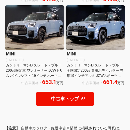
ドンスピーカー+インテリアカメラ
コン シートステアリングヒーター ア
ACC機能 ヒーター ARナビ++サラウ
クティブクルーズコントロール
ンドビューカメラ
hamankardonスピーカー
MINI
MINI
ＭＩＮＩ
ＭＩＮＩ
カントリーマンD スレート・ブルー
カントリーマンD スレート・ブルー
200台限定車 ワンオーナー JCWトリ
全国限定200台 専用ボディカラー 専
ム パドルシフト 19インチ ハーマン
用19インチアルミ JCWスポーツシ
653.1
661.4
カードン 全周囲カメラ シートヒータ
ート 全周囲カメラ ヘッドアップディ
中古車価格：
万円
中古車価格：
万円
ー 電動シート ハンドルヒータ 追従
スプレイ harman/kardon シートヒー
式クルコン パドルシフト ヘッドアッ
ター 電動リアゲート 追従型クルコン
プディスプレイ
中古車トップ
【注意】
自動車カタログ・厳選中古車情報に掲載されている写真は、