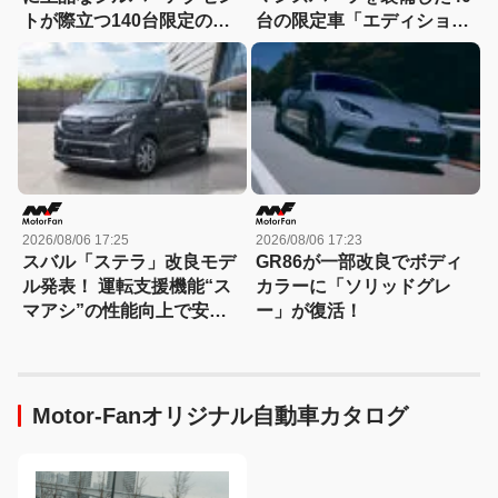
トが際立つ140台限定の
台の限定車「エディショ
「スポルト スペチアーレ」
ン・エッジ」が登場！
が登場！
2026/08/06 17:25
2026/08/06 17:23
スバル「ステラ」改良モデ
GR86が一部改良でボディ
ル発表！ 運転支援機能“ス
カラーに「ソリッドグレ
マアシ”の性能向上で安心
ー」が復活！
感さらにアップ
Motor-Fanオリジナル自動車カタログ