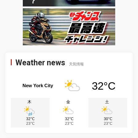
Weather news
天気情報
32°C
New York City
木
金
土
32°C
32°C
30°C
23°C
23°C
23°C