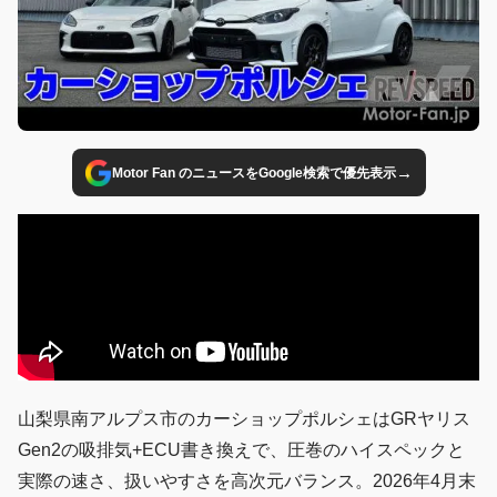
→
Motor Fan のニュースをGoogle検索で優先表示
山梨県南アルプス市のカーショップポルシェはGRヤリス
Gen2の吸排気+ECU書き換えで、圧巻のハイスペックと
実際の速さ、扱いやすさを高次元バランス。2026年4月末