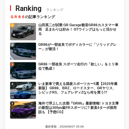
Ranking
ランキング
ＧＲ８６
の記事ランキング
山田英二が試乗 GR Garage観音GR86カスタマー車
両 足まわりは好み！ GTウイングはもっと活かせ
る
GR86が一部改良でボディカラーに「ソリッドグレ
ー」が復活！
GR86 一部改良 スポーツ走行の「欲しい」をミリ単
位で熟成！
いま新車で買える国産スポーツカー5選【2025年最
新版】 GR86、BRZ、ロードスター、GRヤリス、
シビックRS、フェアレディZなら何を買う!?
海外で浮上した次期『GR86』最新情報! トヨタ主導
の新型は300ps級FRスポーツに? 新直4ターボ採用
説も 【予想CG】
最終更新：2026/08/07 05:09