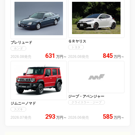
ＧＲヤリス
プレリュード
トヨタ
ホンダ
631
845
2026.08発売
万円
～
2026.08発売
万円
～
ジープ・アベンジャー
クライスラー・ジープ
ジムニーノマド
スズキ
293
585
2026.07発売
万円
～
2026.06発売
万円
～