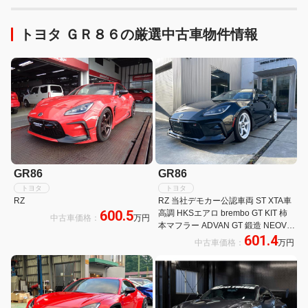
トヨタ ＧＲ８６の厳選中古車物件情報
GR86
GR86
トヨタ
トヨタ
RZ
RZ 当社デモカー公認車両 ST XTA車
600.5
高調 HKSエアロ brembo GT KIT 柿
中古車価格：
万円
本マフラー ADVAN GT 鍛造 NEOVA
601.4
AD09 ALPINE 9型ナビ RECARO2脚
中古車価格：
万円