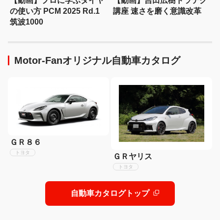
【動画】プロに学ぶタイヤ
【動画】吉田広樹ドラテク
の使い方 PCM 2025 Rd.1
講座 速さを磨く意識改革
筑波1000
Motor-Fanオリジナル自動車カタログ
ＧＲ８６
トヨタ
ＧＲヤリス
トヨタ
自動車カタログトップ