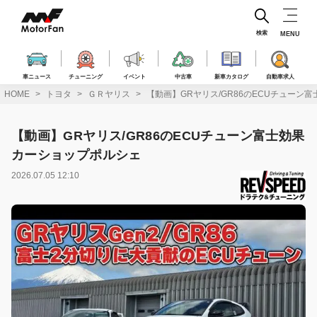
コ
ン
テ
検索
MENU
ン
ツ
へ
車ニュース
チューニング
イベント
中古車
新車カタログ
自動車求人
ス
HOME
トヨタ
ＧＲヤリス
【動画】GRヤリス/GR86のECUチューン
キ
ッ
プ
【動画】GRヤリス/GR86のECUチューン富士効果
カーショップポルシェ
2026.07.05 12:10