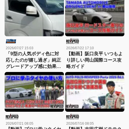
タ取り！
2026/07/27 15:03
2026/07/22 17:10
「9型の人気ボディ色に対
【動画】阪口良平 いつもよ
応したのが嬉し過ぎ」純正
り詳しい岡山国際コース攻
グレードアップ感に効果て
略ガイド
きめんのドアミラー！
2026/07/21 08:05
2026/07/16 08:05