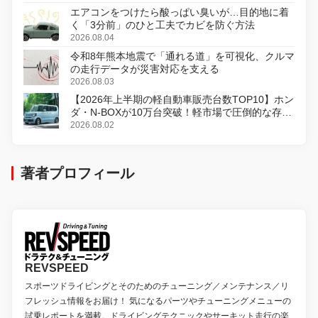
エアコンをつけたら酸っぱい臭いが…目的地に着
く「3分前」のひと工夫でカビを防ぐ方法
2026.08.04
令和8年熊本地震で「通れる道」を可視化、クルマ
の走行データが災害対応を支える
2026.08.03
【2026年上半期の軽自動車販売台数TOP10】ホン
ダ・N-BOXが10万台突破！軽市場で圧倒的な存在
感
2026.08.02
著者プロフィール
REVSPEED
スポーツドライビングとそのためのチューニング／メンテナンス／リ
フレッシュ情報をお届け！ 気になるパーツやチューニングメニューの
試乗レポートを満載。ドライビングテクニックやサーキット走行の楽