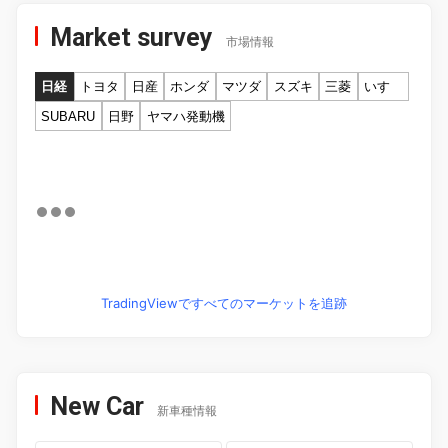
Market survey
市場情報
日経
トヨタ
日産
ホンダ
マツダ
スズキ
三菱
いすゞ
SUBARU
日野
ヤマハ発動機
TradingViewですべてのマーケットを追跡
New Car
新車種情報