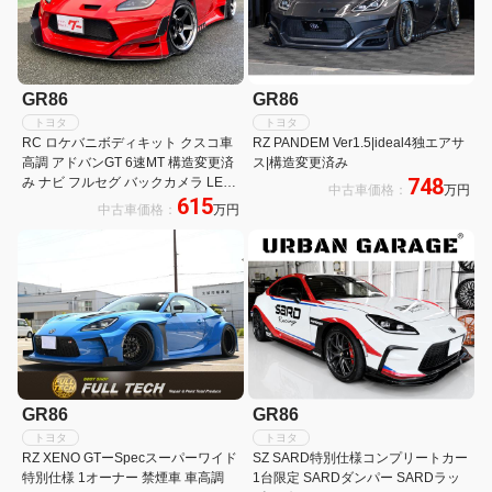
GR86
GR86
トヨタ
トヨタ
RC ロケバニボディキット クスコ車
RZ PANDEM Ver1.5|ideal4独エアサ
高調 アドバンGT 6速MT 構造変更済
ス|構造変更済み
748
み ナビ フルセグ バックカメラ LED
中古車価格：
万円
615
ヘッドライト
中古車価格：
万円
GR86
GR86
トヨタ
トヨタ
RZ XENO GTーSpecスーパーワイド
SZ SARD特別仕様コンプリートカー
特別仕様 1オーナー 禁煙車 車高調
1台限定 SARDダンパー SARDラッ