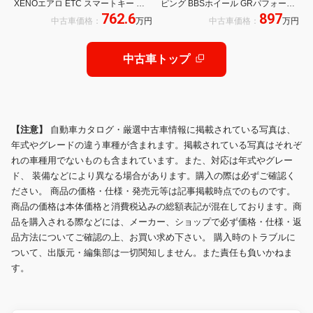
XENOエアロ ETC スマートキー 純
ピング BBSホイール GRパフォーマ
762.6
897
正メモリーナビ フルセグTV LEDヘ
ンスソフトウェア書換済み
中古車価格：
万円
中古車価格：
万円
ッドライト 18インチAW ドライブレ
コーダ
中古車トップ
【注意】
自動車カタログ・厳選中古車情報に掲載されている写真は、
年式やグレードの違う車種が含まれます。掲載されている写真はそれぞ
れの車種用でないものも含まれています。また、対応は年式やグレー
ド、 装備などにより異なる場合があります。購入の際は必ずご確認く
ださい。 商品の価格・仕様・発売元等は記事掲載時点でのものです。
商品の価格は本体価格と消費税込みの総額表記が混在しております。商
品を購入される際などには、メーカー、ショップで必ず価格・仕様・返
品方法についてご確認の上、お買い求め下さい。 購入時のトラブルに
ついて、出版元・編集部は一切関知しません。また責任も負いかねま
す。