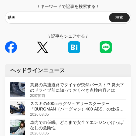
\
キーワードで記事を検索する
/
検索
\
記事をシェアする
/
ヘッドラインニュース
真夏の高速道路でタイヤが突然バースト!? 炎天下
のドライブ前に知っておくべき点検内容とは
20時間前
スズキの400ccラグジュアリースクーター
「BURGMAN（バーグマン）400 ABS」の仕様を
変更し、8月18日に発売
2026.08.05
車内での仮眠、どこまで安全？エンジンかけっぱ
なしの危険性
2026.08.05