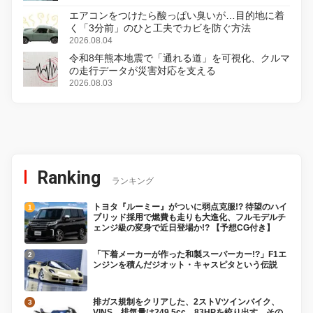
エアコンをつけたら酸っぱい臭いが…目的地に着
く「3分前」のひと工夫でカビを防ぐ方法
2026.08.04
令和8年熊本地震で「通れる道」を可視化、クルマ
の走行データが災害対応を支える
2026.08.03
Ranking
ランキング
トヨタ『ルーミー』がついに弱点克服!? 待望のハイ
ブリッド採用で燃費も走りも大進化、フルモデルチ
ェンジ級の変身で近日登場か!? 【予想CG付き】
「下着メーカーが作った和製スーパーカー!?」F1エ
ンジンを積んだジオット・キャスピタという伝説
排ガス規制をクリアした、2ストVツインバイク、
VINS。排気量は249.5cc、83HPを絞り出す。その