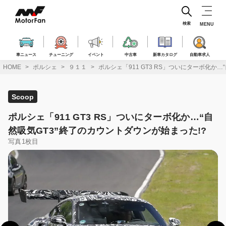
コ
ン
テ
検索
MENU
ン
ツ
へ
車ニュース
チューニング
イベント
中古車
新車カタログ
自動車求人
ス
HOME
ポルシェ
９１１
ポルシェ「911 GT3 RS」ついにターボ化か…
キ
ッ
プ
Scoop
ポルシェ「911 GT3 RS」ついにターボ化か…“自
然吸気GT3”終了のカウントダウンが始まった!?
写真1枚目