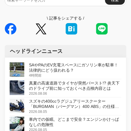
検索
\
記事をシェアする
/
ヘッドラインニュース
SAやPAのEV充電スペースにガソリン車が駐車！
法律的にどう扱われる？
4時間前
真夏の高速道路でタイヤが突然バースト!? 炎天下
のドライブ前に知っておくべき点検内容とは
2026.08.06
スズキの400ccラグジュアリースクーター
「BURGMAN（バーグマン）400 ABS」の仕様を
変更し、8月18日に発売
2026.08.05
車内での仮眠、どこまで安全？エンジンかけっぱ
なしの危険性
2026.08.05