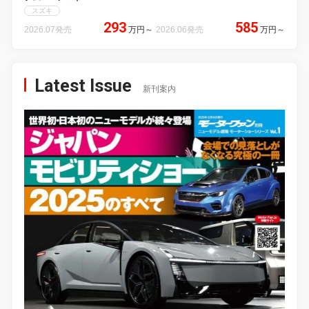
スズキ
293
585
2026.07発売
万円
～
2026.06発売
万円
～
Latest Issue
新刊案内