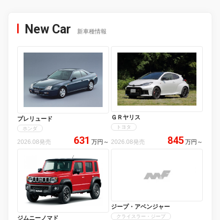
New Car
新車種情報
ＧＲヤリス
プレリュード
トヨタ
ホンダ
631
845
2026.08発売
万円
～
2026.08発売
万円
～
ジープ・アベンジャー
クライスラー・ジープ
ジムニーノマド