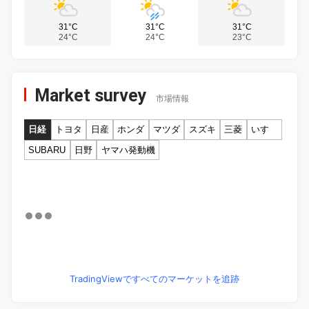
31°C
31°C
31°C
24°C
24°C
23°C
Market survey
市場情報
日経
トヨタ
日産
ホンダ
マツダ
スズキ
三菱
いすゞ
SUBARU
日野
ヤマハ発動機
TradingViewですべてのマーケットを追跡