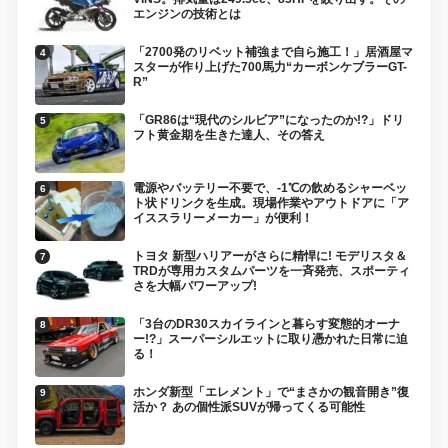
エンジンの技術とは
「2700発のリベット補強まで自ら施工！」居酒屋マ
スターが作り上げた700馬力“カーボンケブラーGT-
R”
「GR86は“現代のシルビア”になったのか!?」ドリ
フト黄金期を生きた達人、その答え
電源やバッテリー不要で、-1℃の飲めるシャーベッ
ト状ドリンクを生成。現場作業やアウトドアに「ア
イススラリーメーカー」が便利！
トヨタ 新型ハリアーがさらに精悍に! モデリスタ＆
TRDが専用カスタムパーツを一斉発売、スポーティ
さを大幅パワーアップ!
「3台のDR30スカイラインと暮らす変態的オーナ
ー!?」スーパーシルエットに取り憑かれた日常に迫
る！
ホンダ新型「エレメント」で“まさかの観音開き”復
活か？ あの個性派SUVが帰ってくる可能性