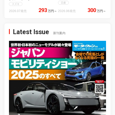
日産
スズキ
293
300
2026.07発売
万円
～
2026.06発売
万円
～
Latest Issue
新刊案内