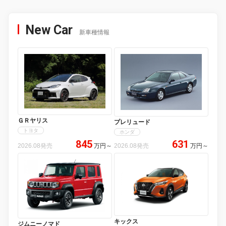
New Car
新車種情報
ＧＲヤリス
プレリュード
トヨタ
ホンダ
845
631
2026.08発売
万円
～
2026.08発売
万円
～
キックス
ジムニーノマド