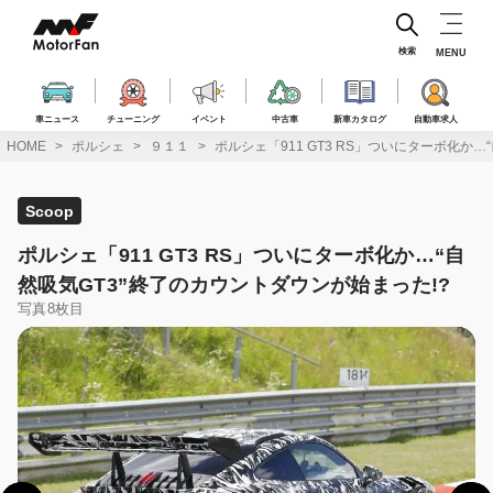
コ
ン
テ
検索
MENU
ン
ツ
へ
車ニュース
チューニング
イベント
中古車
新車カタログ
自動車求人
ス
HOME
ポルシェ
９１１
ポルシェ「911 GT3 RS」ついにターボ化か…
キ
ッ
プ
Scoop
ポルシェ「911 GT3 RS」ついにターボ化か…“自
然吸気GT3”終了のカウントダウンが始まった!?
写真8枚目