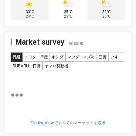
33°C
35°C
32°C
24°C
23°C
25°C
Market survey
市場情報
日経
トヨタ
日産
ホンダ
マツダ
スズキ
三菱
いすゞ
SUBARU
日野
ヤマハ発動機
TradingViewですべてのマーケットを追跡