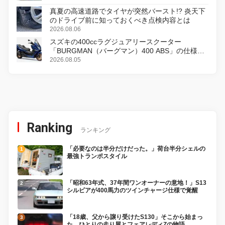
真夏の高速道路でタイヤが突然バースト!? 炎天下
のドライブ前に知っておくべき点検内容とは
2026.08.06
スズキの400ccラグジュアリースクーター
「BURGMAN（バーグマン）400 ABS」の仕様を
変更し、8月18日に発売
2026.08.05
Ranking
ランキング
「必要なのは半分だけだった。」荷台半分シェルの
最強トランポスタイル
「昭和63年式、37年間ワンオーナーの意地！」S13
シルビアが400馬力のツインチャージ仕様で覚醒
「18歳、父から譲り受けたS130」そこから始まっ
た、ひとりの走り屋とフェアレディZの物語