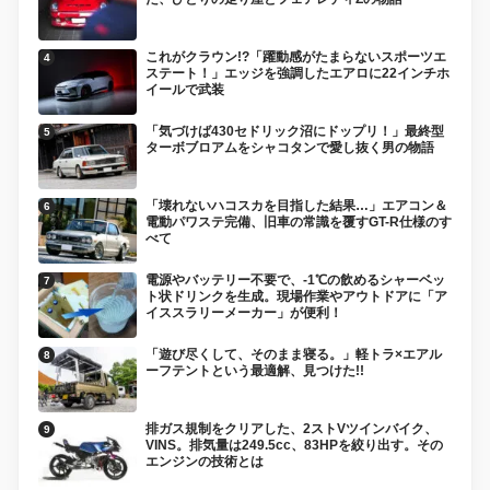
これがクラウン!?「躍動感がたまらないスポーツエ
ステート！」エッジを強調したエアロに22インチホ
イールで武装
「気づけば430セドリック沼にドップリ！」最終型
ターボブロアムをシャコタンで愛し抜く男の物語
「壊れないハコスカを目指した結果…」エアコン＆
電動パワステ完備、旧車の常識を覆すGT-R仕様のす
べて
電源やバッテリー不要で、-1℃の飲めるシャーベッ
ト状ドリンクを生成。現場作業やアウトドアに「ア
イススラリーメーカー」が便利！
「遊び尽くして、そのまま寝る。」軽トラ×エアル
ーフテントという最適解、見つけた!!
排ガス規制をクリアした、2ストVツインバイク、
VINS。排気量は249.5cc、83HPを絞り出す。その
エンジンの技術とは