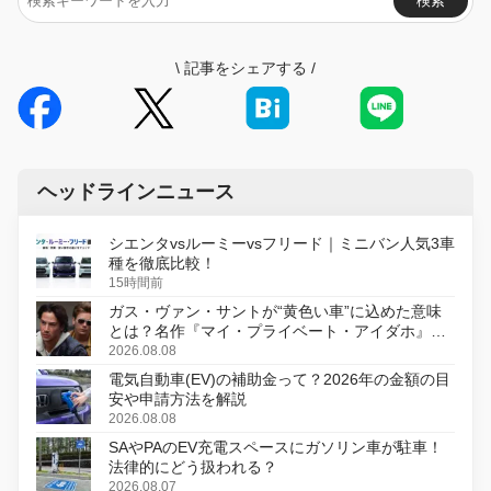
検索
\
記事をシェアする
/
ヘッドラインニュース
シエンタvsルーミーvsフリード｜ミニバン人気3車
種を徹底比較！
15時間前
ガス・ヴァン・サントが“黄色い車”に込めた意味
とは？名作『マイ・プライベート・アイダホ』が
初のデジタルリマスター版で復活
2026.08.08
電気自動車(EV)の補助金って？2026年の金額の目
安や申請方法を解説
2026.08.08
SAやPAのEV充電スペースにガソリン車が駐車！
法律的にどう扱われる？
2026.08.07