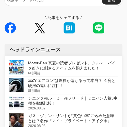
検索
\
記事をシェアする
/
ヘッドラインニュース
Motor-Fan 真夏の読者プレゼント。クルマ・バイ
ク好きに刺さるアイテムを揃えました！
6時間前
車の“エアコン”は燃費が落ちるって本当？ 冷房と
暖房の違いに注目！
8時間前
シエンタvsルーミーvsフリード｜ミニバン人気3車
種を徹底比較！
2026.08.09
ガス・ヴァン・サントが“黄色い車”に込めた意味
とは？名作『マイ・プライベート・アイダホ』が
初のデジタルリマスター版で復活
2026.08.08