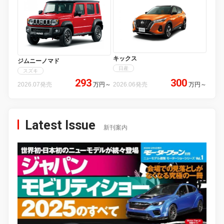
キックス
ジムニーノマド
日産
スズキ
293
300
2026.07発売
万円
～
2026.06発売
万円
～
Latest Issue
新刊案内