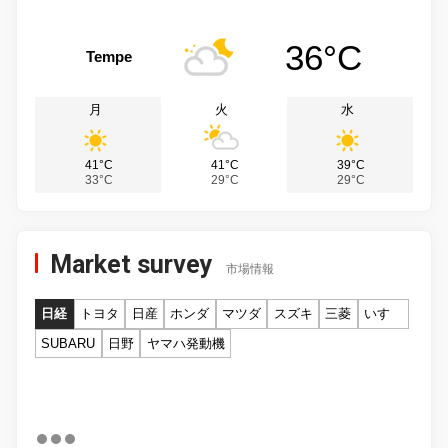
36°C
Tempe
月
火
水
41°C
41°C
39°C
33°C
29°C
29°C
Market survey
市場情報
日経
トヨタ
日産
ホンダ
マツダ
スズキ
三菱
いすゞ
SUBARU
日野
ヤマハ発動機