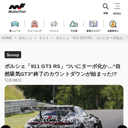
コ
ン
テ
検索
MENU
ン
ツ
へ
車ニュース
チューニング
イベント
中古車
新車カタログ
自動車求人
ス
HOME
ポルシェ
９１１
ポルシェ「911 GT3 RS」ついにターボ化か…
キ
ッ
プ
Scoop
ポルシェ「911 GT3 RS」ついにターボ化か…“自
然吸気GT3”終了のカウントダウンが始まった!?
写真9枚目