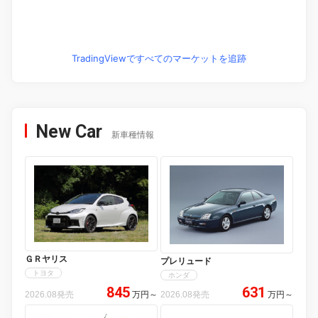
TradingViewですべてのマーケットを追跡
New Car
新車種情報
ＧＲヤリス
プレリュード
トヨタ
ホンダ
845
631
2026.08発売
万円
～
2026.08発売
万円
～