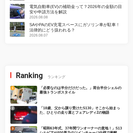
電気自動車(EV)の補助金って？2026年の金額の目
安や申請方法を解説
2026.08.08
SAやPAのEV充電スペースにガソリン車が駐車！
法律的にどう扱われる？
2026.08.07
Ranking
ランキング
「必要なのは半分だけだった。」荷台半分シェルの
最強トランポスタイル
「18歳、父から譲り受けたS130」そこから始まっ
た、ひとりの走り屋とフェアレディZの物語
「昭和63年式、37年間ワンオーナーの意地！」S13
シルビアが400馬力のツインチャージ仕様で覚醒