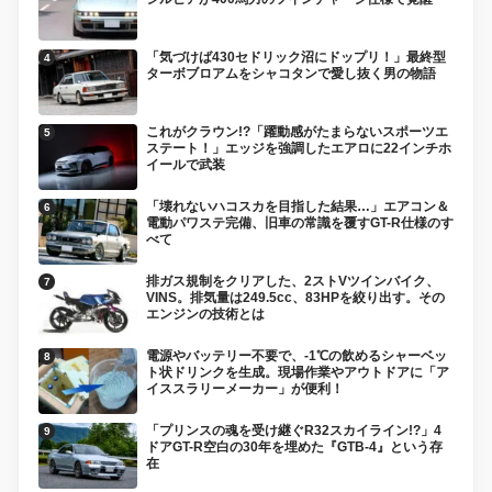
「気づけば430セドリック沼にドップリ！」最終型
ターボブロアムをシャコタンで愛し抜く男の物語
これがクラウン!?「躍動感がたまらないスポーツエ
ステート！」エッジを強調したエアロに22インチホ
イールで武装
「壊れないハコスカを目指した結果…」エアコン＆
電動パワステ完備、旧車の常識を覆すGT-R仕様のす
べて
排ガス規制をクリアした、2ストVツインバイク、
VINS。排気量は249.5cc、83HPを絞り出す。その
エンジンの技術とは
電源やバッテリー不要で、-1℃の飲めるシャーベッ
ト状ドリンクを生成。現場作業やアウトドアに「ア
イススラリーメーカー」が便利！
「プリンスの魂を受け継ぐR32スカイライン!?」4
ドアGT-R空白の30年を埋めた『GTB-4』という存
在