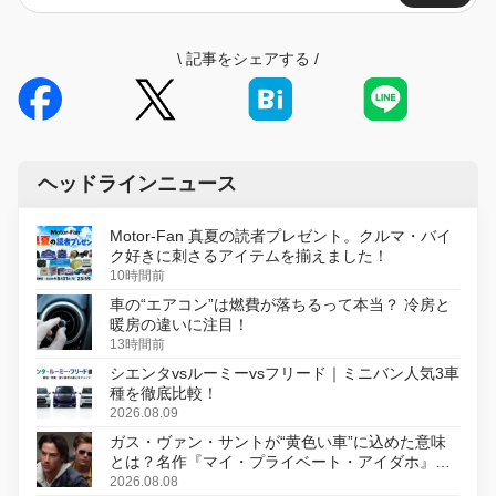
\
記事をシェアする
/
ヘッドラインニュース
Motor-Fan 真夏の読者プレゼント。クルマ・バイ
ク好きに刺さるアイテムを揃えました！
10時間前
車の“エアコン”は燃費が落ちるって本当？ 冷房と
暖房の違いに注目！
13時間前
シエンタvsルーミーvsフリード｜ミニバン人気3車
種を徹底比較！
2026.08.09
ガス・ヴァン・サントが“黄色い車”に込めた意味
とは？名作『マイ・プライベート・アイダホ』が
初のデジタルリマスター版で復活
2026.08.08