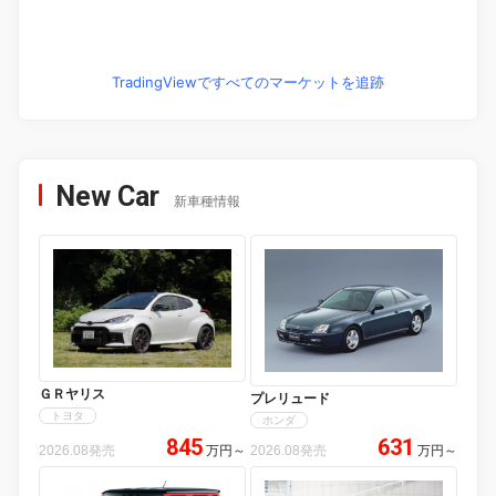
TradingViewですべてのマーケットを追跡
New Car
新車種情報
ＧＲヤリス
プレリュード
トヨタ
ホンダ
845
631
2026.08発売
万円
～
2026.08発売
万円
～