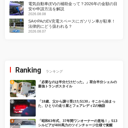
電気自動車(EV)の補助金って？2026年の金額の目
安や申請方法を解説
2026.08.08
SAやPAのEV充電スペースにガソリン車が駐車！
法律的にどう扱われる？
2026.08.07
Ranking
ランキング
「必要なのは半分だけだった。」荷台半分シェルの
最強トランポスタイル
「18歳、父から譲り受けたS130」そこから始まっ
た、ひとりの走り屋とフェアレディZの物語
「昭和63年式、37年間ワンオーナーの意地！」S13
シルビアが400馬力のツインチャージ仕様で覚醒