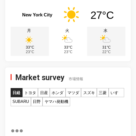
27°C
New York City
月
火
水
33°C
33°C
31°C
23°C
23°C
22°C
Market survey
市場情報
日経
トヨタ
日産
ホンダ
マツダ
スズキ
三菱
いすゞ
SUBARU
日野
ヤマハ発動機