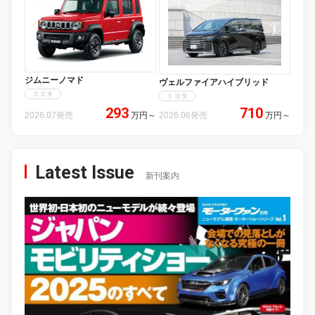
ジムニーノマド
ヴェルファイアハイブリッド
スズキ
トヨタ
293
710
2026.07発売
万円
～
2026.06発売
万円
～
Latest Issue
新刊案内