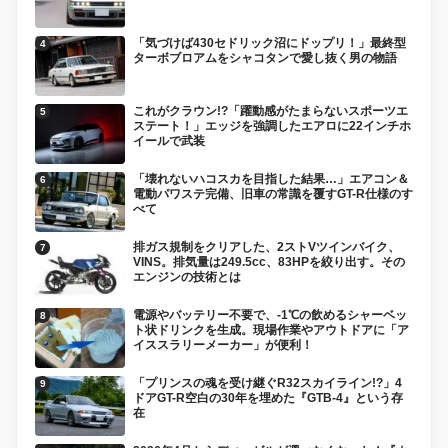
「気づけば430セドリック沼にドップリ！」最終型
ターボブロアムをシャコタンで愛し抜く男の物語
これがクラウン!?「躍動感がたまらないスポーツエ
ステート！」エッジを強調したエアロに22インチホ
イールで武装
「壊れないハコスカを目指した結果…」エアコン＆
電動パワステ完備、旧車の常識を覆すGT-R仕様のす
べて
排ガス規制をクリアした、2ストVツインバイク、
VINS。排気量は249.5cc、83HPを絞り出す。その
エンジンの技術とは
電源やバッテリー不要で、-1℃の飲めるシャーベッ
ト状ドリンクを生成。現場作業やアウトドアに「ア
イススラリーメーカー」が便利！
「プリンスの魂を受け継ぐR32スカイライン!?」4
ドアGT-R空白の30年を埋めた『GTB-4』という存
在