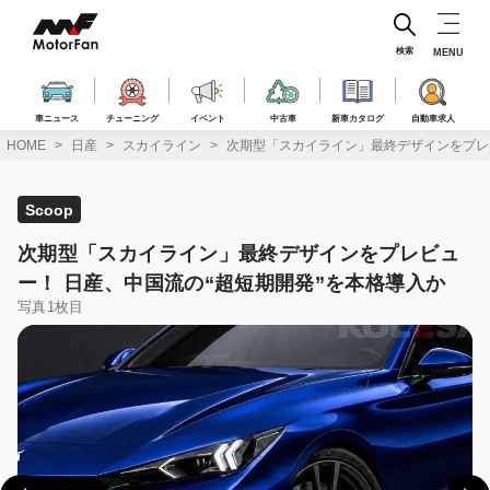
コ
ン
テ
検索
MENU
ン
ツ
へ
車ニュース
チューニング
イベント
中古車
新車カタログ
自動車求人
ス
HOME
日産
スカイライン
次期型「スカイライン」最終デザインをプレビ
キ
ッ
プ
Scoop
次期型「スカイライン」最終デザインをプレビュ
ー！ 日産、中国流の“超短期開発”を本格導入か
写真1枚目