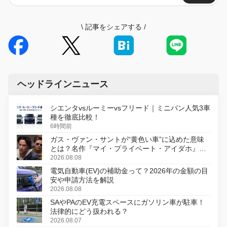
\
記事をシェアする
/
ヘッドラインニュース
シエンタvsルーミーvsフリード｜ミニバン人気3車
種を徹底比較！
6時間前
ガス・ヴァン・サントが“黄色い車”に込めた意味
とは？名作『マイ・プライベート・アイダホ』が
初のデジタルリマスター版で復活
2026.08.08
電気自動車(EV)の補助金って？2026年の金額の目
安や申請方法を解説
2026.08.08
SAやPAのEV充電スペースにガソリン車が駐車！
法律的にどう扱われる？
2026.08.07