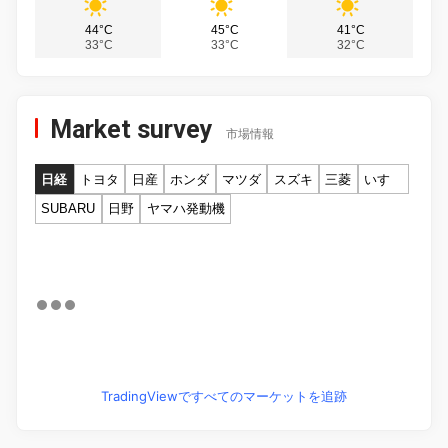
44°C
45°C
41°C
33°C
33°C
32°C
Market survey
市場情報
日経
トヨタ
日産
ホンダ
マツダ
スズキ
三菱
いすゞ
SUBARU
日野
ヤマハ発動機
TradingViewですべてのマーケットを追跡