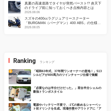
真夏の高速道路でタイヤが突然バースト!? 炎天下
のドライブ前に知っておくべき点検内容とは
2026.08.06
スズキの400ccラグジュアリースクーター
「BURGMAN（バーグマン）400 ABS」の仕様を
変更し、8月18日に発売
2026.08.05
Ranking
ランキング
「昭和63年式、37年間ワンオーナーの意地！」S13
シルビアが400馬力のツインチャージ仕様で覚醒
「必要なのは半分だけだった。」荷台半分シェルの
最強トランポスタイル
電源やバッテリー不要で、-1℃の飲めるシャーベッ
ト状ドリンクを生成。現場作業やアウトドアに「ア