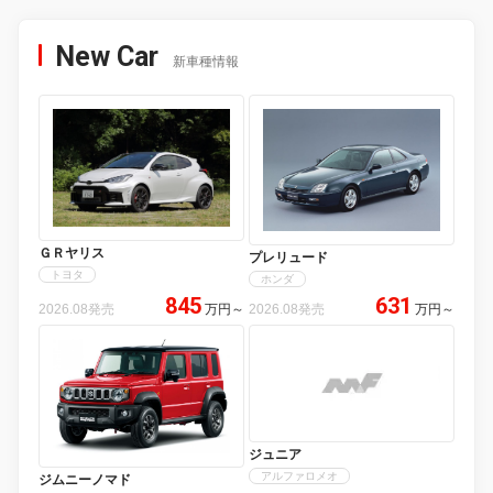
New Car
新車種情報
ＧＲヤリス
プレリュード
トヨタ
ホンダ
845
631
2026.08発売
万円
～
2026.08発売
万円
～
ジュニア
アルファロメオ
ジムニーノマド