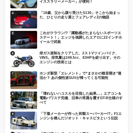
イススラリーメーカー」が便利！
「18歳、父から譲り受けたS130」そこから始まっ
た、ひとりの走り屋とフェアレディZの物語
これがクラウン!?「躍動感がたまらないスポーツエ
ステート！」エッジを強調したエアロに22インチホ
イールで武装
排ガス規制をクリアした、2ストVツインバイク、
VINS。排気量は249.5cc、83HPを絞り出す。その
エンジンの技術とは
ホンダ新型「エレメント」で“まさかの観音開き”復
活か？ あの個性派SUVが帰ってくる可能性
「壊れないハコスカを目指した結果…」エアコン＆
電動パワステ完備、旧車の常識を覆すGT-R仕様のす
べて
「下着メーカーが作った和製スーパーカー!?」F1エ
ンジンを積んだジオット・キャスピタという伝説