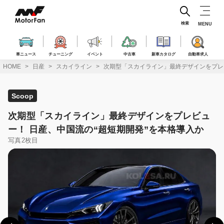
コ
ン
テ
検索
MENU
ン
ツ
へ
車ニュース
チューニング
イベント
中古車
新車カタログ
自動車求人
ス
HOME
日産
スカイライン
次期型「スカイライン」最終デザインをプレビ
キ
ッ
プ
Scoop
次期型「スカイライン」最終デザインをプレビュ
ー！ 日産、中国流の“超短期開発”を本格導入か
写真2枚目