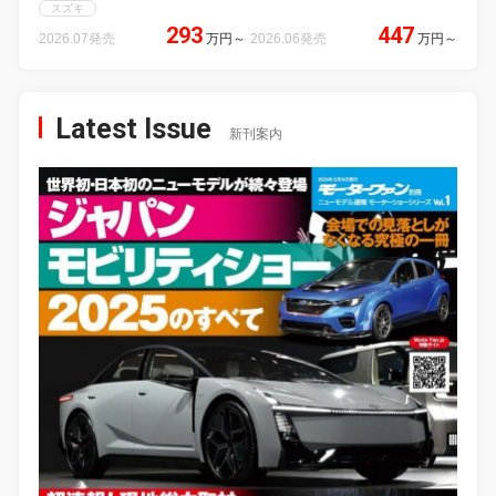
スズキ
293
447
2026.07発売
万円
～
2026.06発売
万円
～
Latest Issue
新刊案内