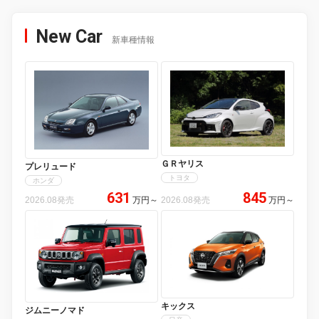
New Car
新車種情報
ＧＲヤリス
プレリュード
トヨタ
ホンダ
631
845
2026.08発売
万円
～
2026.08発売
万円
～
キックス
ジムニーノマド