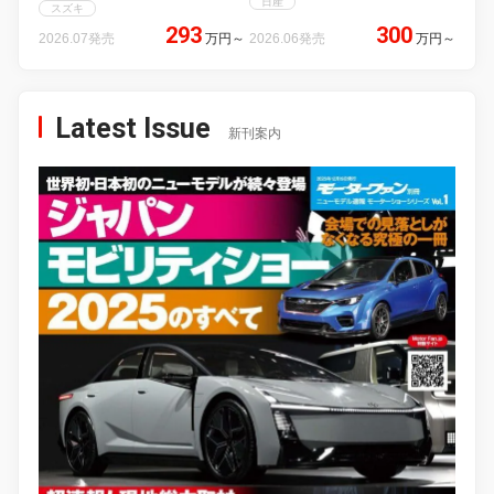
日産
スズキ
293
300
2026.07発売
万円
～
2026.06発売
万円
～
Latest Issue
新刊案内