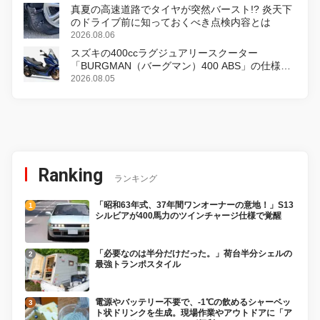
真夏の高速道路でタイヤが突然バースト!? 炎天下
のドライブ前に知っておくべき点検内容とは
2026.08.06
スズキの400ccラグジュアリースクーター
「BURGMAN（バーグマン）400 ABS」の仕様を
変更し、8月18日に発売
2026.08.05
Ranking
ランキング
「昭和63年式、37年間ワンオーナーの意地！」S13
シルビアが400馬力のツインチャージ仕様で覚醒
「必要なのは半分だけだった。」荷台半分シェルの
最強トランポスタイル
電源やバッテリー不要で、-1℃の飲めるシャーベッ
ト状ドリンクを生成。現場作業やアウトドアに「ア