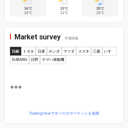
34°C
33°C
28°C
24°C
22°C
25°C
Market survey
市場情報
日経
トヨタ
日産
ホンダ
マツダ
スズキ
三菱
いすゞ
SUBARU
日野
ヤマハ発動機
TradingViewですべてのマーケットを追跡