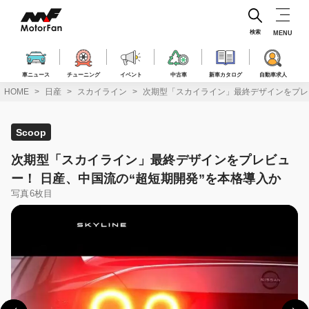
コ
ン
テ
検索
MENU
ン
ツ
へ
車ニュース
チューニング
イベント
中古車
新車カタログ
自動車求人
ス
HOME
日産
スカイライン
次期型「スカイライン」最終デザインをプレビ
キ
ッ
プ
Scoop
次期型「スカイライン」最終デザインをプレビュ
ー！ 日産、中国流の“超短期開発”を本格導入か
写真6枚目