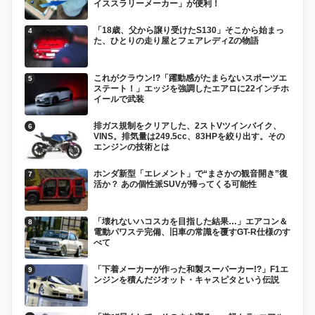
イススラリーメーカー」が便利！
「18歳、父から譲り受けたS130」そこから始まっ
た、ひとりの走り屋とフェアレディZの物語
これがクラウン!?「躍動感がたまらないスポーツエ
ステート！」エッジを強調したエアロに22インチホ
イールで武装
排ガス規制をクリアした、2ストVツインバイク、
VINS。排気量は249.5cc、83HPを絞り出す。その
エンジンの技術とは
ホンダ新型「エレメント」で“まさかの観音開き”復
活か？ あの個性派SUVが帰ってくる可能性
「壊れないハコスカを目指した結果…」エアコン＆
電動パワステ完備、旧車の常識を覆すGT-R仕様のす
べて
「下着メーカーが作った和製スーパーカー!?」F1エ
ンジンを積んだジオット・キャスピタという伝説