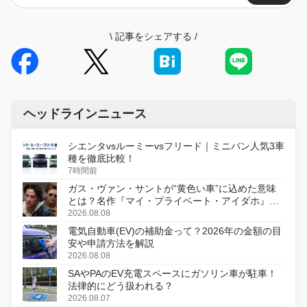
\
記事をシェアする
/
ヘッドラインニュース
シエンタvsルーミーvsフリード｜ミニバン人気3車
種を徹底比較！
7時間前
ガス・ヴァン・サントが“黄色い車”に込めた意味
とは？名作『マイ・プライベート・アイダホ』が
初のデジタルリマスター版で復活
2026.08.08
電気自動車(EV)の補助金って？2026年の金額の目
安や申請方法を解説
2026.08.08
SAやPAのEV充電スペースにガソリン車が駐車！
法律的にどう扱われる？
2026.08.07