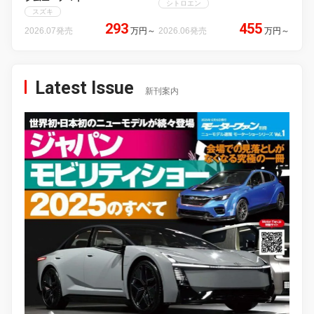
シトロエン
スズキ
293
455
2026.07発売
万円
～
2026.06発売
万円
～
Latest Issue
新刊案内