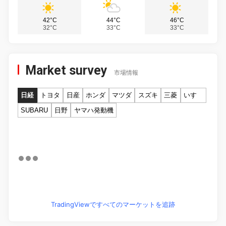
42°C
44°C
46°C
32°C
33°C
33°C
Market survey
市場情報
日経
トヨタ
日産
ホンダ
マツダ
スズキ
三菱
いすゞ
SUBARU
日野
ヤマハ発動機
TradingViewですべてのマーケットを追跡