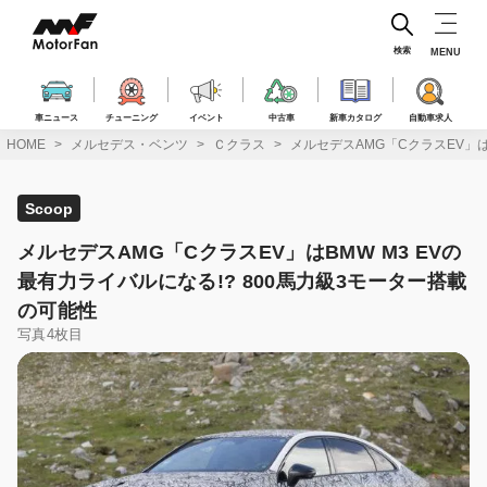
コ
ン
テ
検索
MENU
ン
ツ
へ
車ニュース
チューニング
イベント
中古車
新車カタログ
自動車求人
ス
HOME
メルセデス・ベンツ
Ｃクラス
メルセデスAMG「CクラスEV」は
キ
ッ
プ
Scoop
メルセデスAMG「CクラスEV」はBMW M3 EVの
最有力ライバルになる!? 800馬力級3モーター搭載
の可能性
写真4枚目