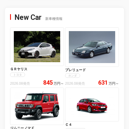
New Car
新車種情報
ＧＲヤリス
プレリュード
トヨタ
ホンダ
845
631
2026.08発売
万円
～
2026.08発売
万円
～
Ｃ４
ジムニーノマド