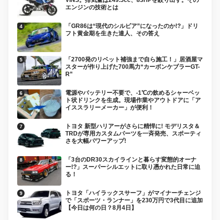
エンジンの技術とは
「GR86は“現代のシルビア”になったのか!?」ドリ
フト黄金期を生きた達人、その答え
「2700発のリベット補強まで自ら施工！」居酒屋マ
スターが作り上げた700馬力“カーボンケブラーGT-
R”
電源やバッテリー不要で、-1℃の飲めるシャーベッ
ト状ドリンクを生成。現場作業やアウトドアに「ア
イススラリーメーカー」が便利！
トヨタ 新型ハリアーがさらに精悍に! モデリスタ＆
TRDが専用カスタムパーツを一斉発売、スポーティ
さを大幅パワーアップ!
「3台のDR30スカイラインと暮らす変態的オーナ
ー!?」スーパーシルエットに取り憑かれた日常に迫
る！
トヨタ「ハイラックスサーフ」がマイナーチェンジ
で「スポーツ・ランナー」を230万円で3代目に追加
【今日は何の日？8月4日】