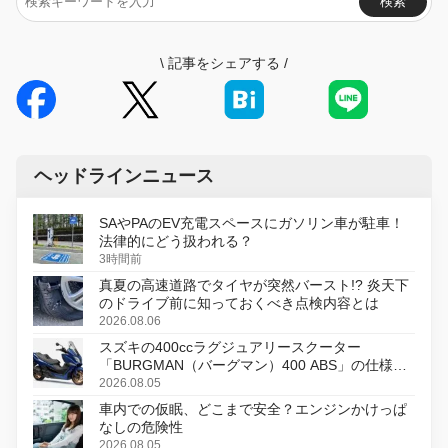
検索
\
記事をシェアする
/
ヘッドラインニュース
SAやPAのEV充電スペースにガソリン車が駐車！
法律的にどう扱われる？
3時間前
真夏の高速道路でタイヤが突然バースト!? 炎天下
のドライブ前に知っておくべき点検内容とは
2026.08.06
スズキの400ccラグジュアリースクーター
「BURGMAN（バーグマン）400 ABS」の仕様を
変更し、8月18日に発売
2026.08.05
車内での仮眠、どこまで安全？エンジンかけっぱ
なしの危険性
2026.08.05