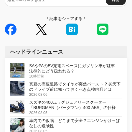
検索
\
記事をシェアする
/
ヘッドラインニュース
SAやPAのEV充電スペースにガソリン車が駐車！
法律的にどう扱われる？
10時間前
真夏の高速道路でタイヤが突然バースト!? 炎天下
のドライブ前に知っておくべき点検内容とは
2026.08.06
スズキの400ccラグジュアリースクーター
「BURGMAN（バーグマン）400 ABS」の仕様を
変更し、8月18日に発売
2026.08.05
車内での仮眠、どこまで安全？エンジンかけっぱ
なしの危険性
2026.08.05