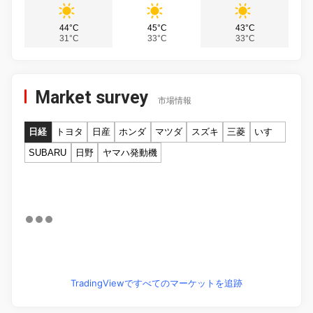
44°C
45°C
43°C
31°C
33°C
33°C
Market survey
市場情報
日経
トヨタ
日産
ホンダ
マツダ
スズキ
三菱
いすゞ
SUBARU
日野
ヤマハ発動機
TradingViewですべてのマーケットを追跡