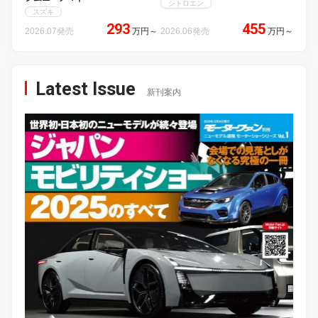
シトロエン
スズキ
293
455
2026.07発売
万円
～
2026.06発売
万円
～
Latest Issue
新刊案内