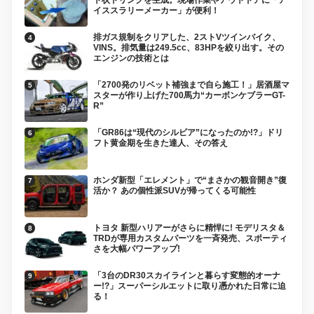
イススラリーメーカー」が便利！
排ガス規制をクリアした、2ストVツインバイク、
VINS。排気量は249.5cc、83HPを絞り出す。その
エンジンの技術とは
「2700発のリベット補強まで自ら施工！」居酒屋マ
スターが作り上げた700馬力“カーボンケブラーGT-
R”
「GR86は“現代のシルビア”になったのか!?」ドリ
フト黄金期を生きた達人、その答え
ホンダ新型「エレメント」で“まさかの観音開き”復
活か？ あの個性派SUVが帰ってくる可能性
トヨタ 新型ハリアーがさらに精悍に! モデリスタ＆
TRDが専用カスタムパーツを一斉発売、スポーティ
さを大幅パワーアップ!
「3台のDR30スカイラインと暮らす変態的オーナ
ー!?」スーパーシルエットに取り憑かれた日常に迫
る！