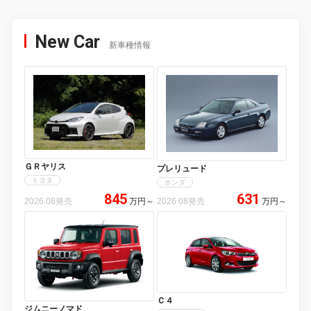
New Car
新車種情報
ＧＲヤリス
プレリュード
トヨタ
ホンダ
845
631
2026.08発売
万円
～
2026.08発売
万円
～
Ｃ４
ジムニーノマド