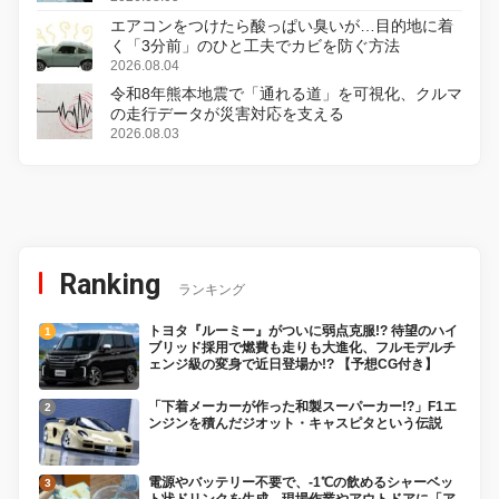
エアコンをつけたら酸っぱい臭いが…目的地に着
く「3分前」のひと工夫でカビを防ぐ方法
2026.08.04
令和8年熊本地震で「通れる道」を可視化、クルマ
の走行データが災害対応を支える
2026.08.03
Ranking
ランキング
トヨタ『ルーミー』がついに弱点克服!? 待望のハイ
ブリッド採用で燃費も走りも大進化、フルモデルチ
ェンジ級の変身で近日登場か!? 【予想CG付き】
「下着メーカーが作った和製スーパーカー!?」F1エ
ンジンを積んだジオット・キャスピタという伝説
電源やバッテリー不要で、-1℃の飲めるシャーベッ
ト状ドリンクを生成。現場作業やアウトドアに「ア