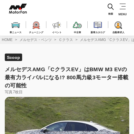
コ
ン
テ
検索
MENU
ン
ツ
へ
車ニュース
チューニング
イベント
中古車
新車カタログ
自動車求人
ス
HOME
メルセデス・ベンツ
Ｃクラス
メルセデスAMG「CクラスEV」は
キ
ッ
プ
Scoop
メルセデスAMG「CクラスEV」はBMW M3 EVの
最有力ライバルになる!? 800馬力級3モーター搭載
の可能性
写真7枚目