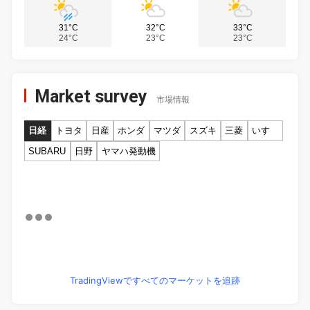
31°C
32°C
33°C
24°C
23°C
23°C
Market survey
市場情報
日経
トヨタ
日産
ホンダ
マツダ
スズキ
三菱
いすゞ
SUBARU
日野
ヤマハ発動機
TradingViewですべてのマーケットを追跡