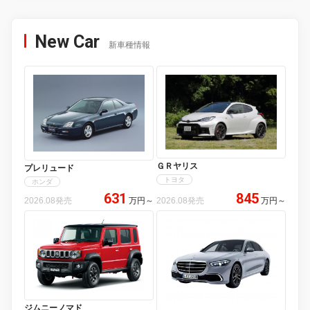
New Car
新車種情報
ＧＲヤリス
プレリュード
トヨタ
ホンダ
631
845
2026.08発売
万円
～
2026.08発売
万円
～
ジムニーノマド