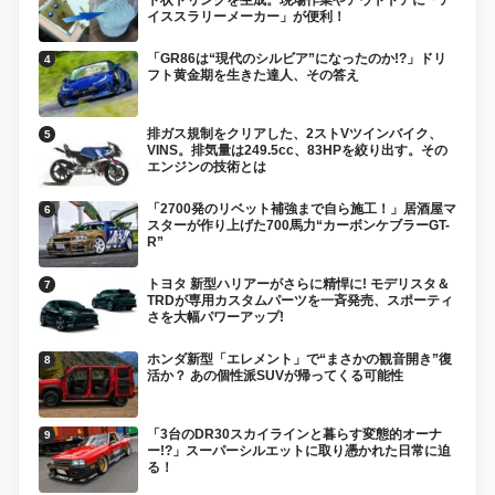
イススラリーメーカー」が便利！
「GR86は“現代のシルビア”になったのか!?」ドリ
フト黄金期を生きた達人、その答え
排ガス規制をクリアした、2ストVツインバイク、
VINS。排気量は249.5cc、83HPを絞り出す。その
エンジンの技術とは
「2700発のリベット補強まで自ら施工！」居酒屋マ
スターが作り上げた700馬力“カーボンケブラーGT-
R”
トヨタ 新型ハリアーがさらに精悍に! モデリスタ＆
TRDが専用カスタムパーツを一斉発売、スポーティ
さを大幅パワーアップ!
ホンダ新型「エレメント」で“まさかの観音開き”復
活か？ あの個性派SUVが帰ってくる可能性
「3台のDR30スカイラインと暮らす変態的オーナ
ー!?」スーパーシルエットに取り憑かれた日常に迫
る！