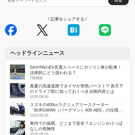
検索
\
記事をシェアする
/
ヘッドラインニュース
SAやPAのEV充電スペースにガソリン車が駐車！
法律的にどう扱われる？
7時間前
真夏の高速道路でタイヤが突然バースト!? 炎天下
のドライブ前に知っておくべき点検内容とは
2026.08.06
スズキの400ccラグジュアリースクーター
「BURGMAN（バーグマン）400 ABS」の仕様を
変更し、8月18日に発売
2026.08.05
車内での仮眠、どこまで安全？エンジンかけっぱ
なしの危険性
2026.08.05