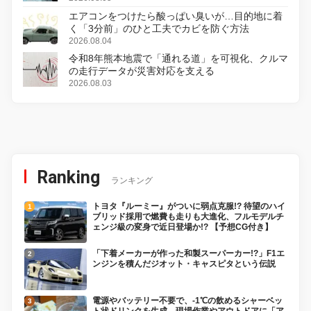
エアコンをつけたら酸っぱい臭いが…目的地に着
く「3分前」のひと工夫でカビを防ぐ方法
2026.08.04
令和8年熊本地震で「通れる道」を可視化、クルマ
の走行データが災害対応を支える
2026.08.03
Ranking
ランキング
トヨタ『ルーミー』がついに弱点克服!? 待望のハイ
ブリッド採用で燃費も走りも大進化、フルモデルチ
ェンジ級の変身で近日登場か!? 【予想CG付き】
「下着メーカーが作った和製スーパーカー!?」F1エ
ンジンを積んだジオット・キャスピタという伝説
電源やバッテリー不要で、-1℃の飲めるシャーベッ
ト状ドリンクを生成。現場作業やアウトドアに「ア