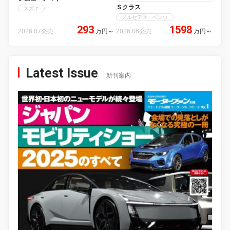
Ｓクラス
スズキ
メルセデス・ベンツ
293
1598
2026.07発売
万円
～
2026.06発売
万円
～
Latest Issue
新刊案内