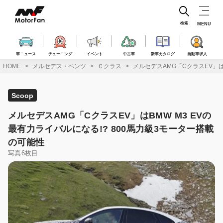
コ
ン
テ
検索
MENU
ン
ツ
へ
車ニュース
チューニング
イベント
中古車
新車カタログ
自動車求人
ス
HOME
メルセデス・ベンツ
Ｃクラス
メルセデスAMG「CクラスEV」は
キ
ッ
プ
Scoop
メルセデスAMG「CクラスEV」はBMW M3 EVの
最有力ライバルになる!? 800馬力級3モーター搭載
の可能性
写真6枚目