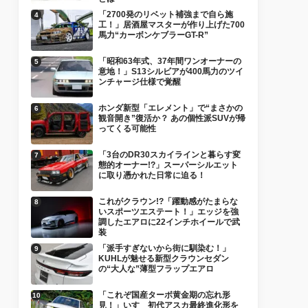
「2700発のリベット補強まで自ら施
工！」居酒屋マスターが作り上げた700
馬力“カーボンケブラーGT-R”
「昭和63年式、37年間ワンオーナーの
意地！」S13シルビアが400馬力のツイ
ンチャージ仕様で覚醒
ホンダ新型「エレメント」で“まさかの
観音開き”復活か？ あの個性派SUVが帰
ってくる可能性
「3台のDR30スカイラインと暮らす変
態的オーナー!?」スーパーシルエット
に取り憑かれた日常に迫る！
これがクラウン!?「躍動感がたまらな
いスポーツエステート！」エッジを強
調したエアロに22インチホイールで武
装
「派手すぎないから街に馴染む！」
KUHLが魅せる新型クラウンセダン
の“大人な”薄型フラップエアロ
「これぞ国産ターボ黄金期の忘れ形
見！」いすゞ初代アスカ最終進化形を