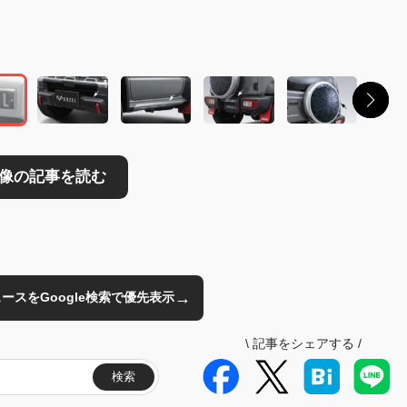
読む
→
のニュースをGoogle検索で優先表示
\
記事をシェアする
/
検索