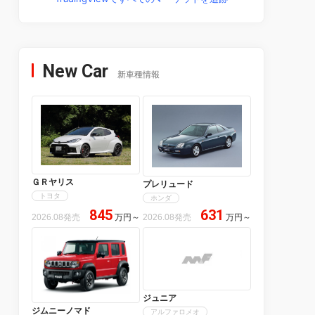
New Car
新車種情報
ＧＲヤリス
プレリュード
トヨタ
ホンダ
845
631
2026.08発売
万円
～
2026.08発売
万円
～
ジュニア
ジムニーノマド
アルファロメオ