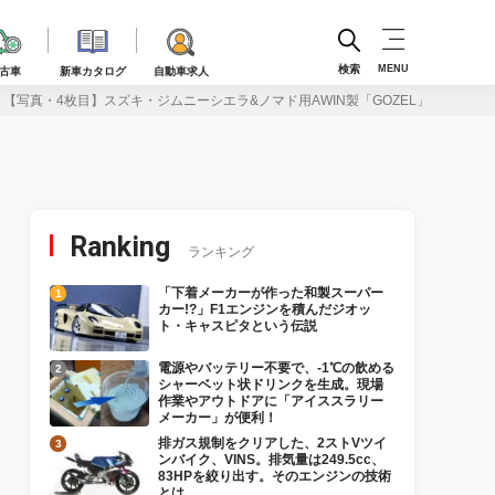
検索
MENU
古車
新車カタログ
自動車求人
【写真・4枚目】スズキ・ジムニーシエラ&ノマド用AWIN製「GOZEL」パーツ
Ranking
ランキング
「下着メーカーが作った和製スーパー
カー!?」F1エンジンを積んだジオッ
ト・キャスピタという伝説
電源やバッテリー不要で、-1℃の飲める
シャーベット状ドリンクを生成。現場
作業やアウトドアに「アイススラリー
メーカー」が便利！
排ガス規制をクリアした、2ストVツイ
ンバイク、VINS。排気量は249.5cc、
83HPを絞り出す。そのエンジンの技術
とは