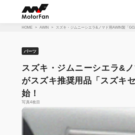
コ
ン
テ
ン
ツ
HOME
AWIN
スズキ・ジムニーシエラ&ノマド用AWIN製「G
へ
ス
キ
ッ
パーツ
プ
スズキ・ジムニーシエラ&ノマ
がスズキ推奨用品「スズキ
始！
写真4枚目