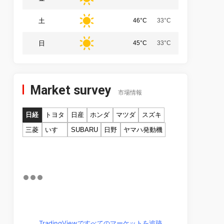
土
46°C
33°C
日
45°C
33°C
Market survey
市場情報
日経
トヨタ
日産
ホンダ
マツダ
スズキ
三菱
いすゞ
SUBARU
日野
ヤマハ発動機
TradingViewですべてのマーケットを追跡