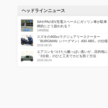
ヘッドラインニュース
SAやPAのEV充電スペースにガソリン車が駐車
律的にどう扱われる？
19時間前
スズキの400ccラグジュアリースクーター
「BURGMAN（バーグマン）400 ABS」の仕
更し、8月18日に発売
2026.08.05
エアコンをつけたら酸っぱい臭いが…目的地に
「3分前」のひと工夫でカビを防ぐ方法
2026.08.04