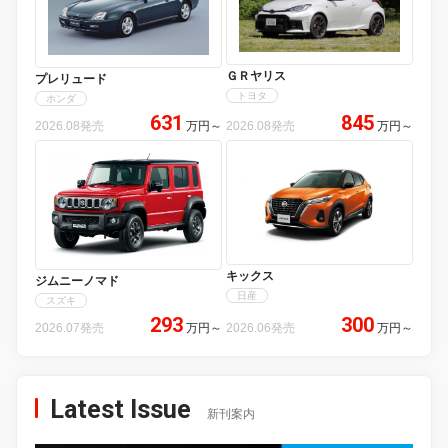
ＧＲヤリス
プレリュード
トヨタ
ホンダ
631
845
2026.08発売
万円
～
2026.08発売
万円
～
キックス
ジムニーノマド
日産
スズキ
293
300
2026.07発売
万円
～
2026.06発売
万円
～
Latest Issue
新刊案内