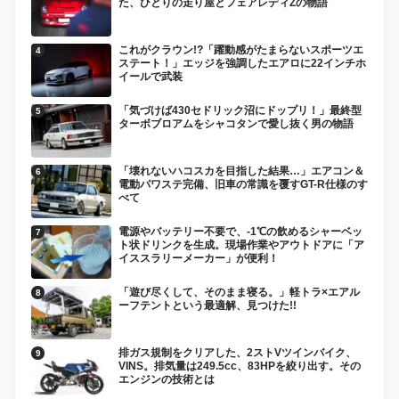
た、ひとりの走り屋とフェアレディZの物語
これがクラウン!?「躍動感がたまらないスポーツエ
ステート！」エッジを強調したエアロに22インチホ
イールで武装
「気づけば430セドリック沼にドップリ！」最終型
ターボブロアムをシャコタンで愛し抜く男の物語
「壊れないハコスカを目指した結果…」エアコン＆
電動パワステ完備、旧車の常識を覆すGT-R仕様のす
べて
電源やバッテリー不要で、-1℃の飲めるシャーベッ
ト状ドリンクを生成。現場作業やアウトドアに「ア
イススラリーメーカー」が便利！
「遊び尽くして、そのまま寝る。」軽トラ×エアル
ーフテントという最適解、見つけた!!
排ガス規制をクリアした、2ストVツインバイク、
VINS。排気量は249.5cc、83HPを絞り出す。その
エンジンの技術とは