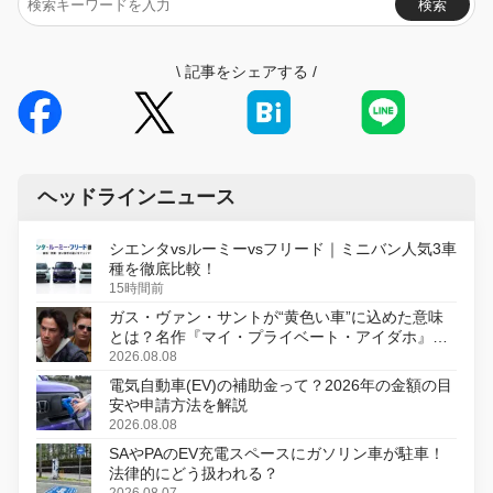
検索
\
記事をシェアする
/
ヘッドラインニュース
シエンタvsルーミーvsフリード｜ミニバン人気3車
種を徹底比較！
15時間前
ガス・ヴァン・サントが“黄色い車”に込めた意味
とは？名作『マイ・プライベート・アイダホ』が
初のデジタルリマスター版で復活
2026.08.08
電気自動車(EV)の補助金って？2026年の金額の目
安や申請方法を解説
2026.08.08
SAやPAのEV充電スペースにガソリン車が駐車！
法律的にどう扱われる？
2026.08.07