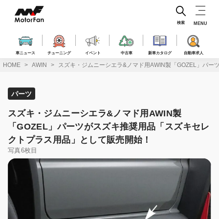
コ
ン
テ
検索
MENU
ン
ツ
へ
車ニュース
チューニング
イベント
中古車
新車カタログ
自動車求人
ス
HOME
AWIN
スズキ・ジムニーシエラ&ノマド用AWIN製「GOZEL」パ
キ
ッ
プ
パーツ
スズキ・ジムニーシエラ&ノマド用AWIN製
「GOZEL」パーツがスズキ推奨用品「スズキセレ
クトプラス用品」として販売開始！
写真6枚目