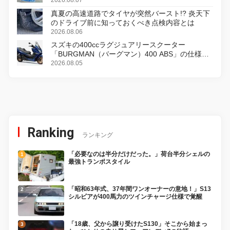
真夏の高速道路でタイヤが突然バースト!? 炎天下
のドライブ前に知っておくべき点検内容とは
2026.08.06
スズキの400ccラグジュアリースクーター
「BURGMAN（バーグマン）400 ABS」の仕様を
変更し、8月18日に発売
2026.08.05
Ranking
ランキング
「必要なのは半分だけだった。」荷台半分シェルの
最強トランポスタイル
「昭和63年式、37年間ワンオーナーの意地！」S13
シルビアが400馬力のツインチャージ仕様で覚醒
「18歳、父から譲り受けたS130」そこから始まっ