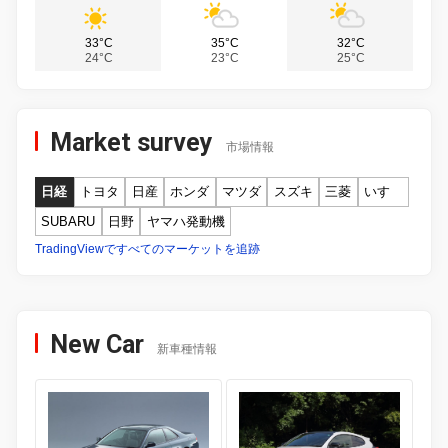
33°C
35°C
32°C
24°C
23°C
25°C
Market survey
市場情報
日経
トヨタ
日産
ホンダ
マツダ
スズキ
三菱
いすゞ
SUBARU
日野
ヤマハ発動機
TradingViewですべてのマーケットを追跡
New Car
新車種情報