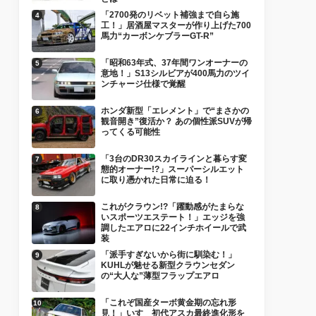
「2700発のリベット補強まで自ら施
工！」居酒屋マスターが作り上げた700
馬力“カーボンケブラーGT-R”
「昭和63年式、37年間ワンオーナーの
意地！」S13シルビアが400馬力のツイ
ンチャージ仕様で覚醒
ホンダ新型「エレメント」で“まさかの
観音開き”復活か？ あの個性派SUVが帰
ってくる可能性
「3台のDR30スカイラインと暮らす変
態的オーナー!?」スーパーシルエット
に取り憑かれた日常に迫る！
これがクラウン!?「躍動感がたまらな
いスポーツエステート！」エッジを強
調したエアロに22インチホイールで武
装
「派手すぎないから街に馴染む！」
KUHLが魅せる新型クラウンセダン
の“大人な”薄型フラップエアロ
「これぞ国産ターボ黄金期の忘れ形
見！」いすゞ初代アスカ最終進化形を