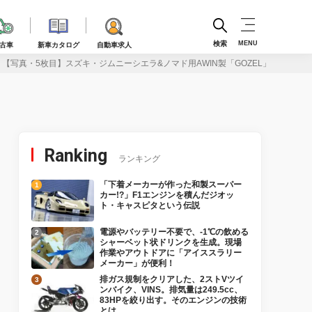
検索
MENU
古車
新車カタログ
自動車求人
【写真・5枚目】スズキ・ジムニーシエラ&ノマド用AWIN製「GOZEL」パーツ
Ranking
ランキング
「下着メーカーが作った和製スーパー
カー!?」F1エンジンを積んだジオッ
ト・キャスピタという伝説
電源やバッテリー不要で、-1℃の飲める
シャーベット状ドリンクを生成。現場
作業やアウトドアに「アイススラリー
メーカー」が便利！
排ガス規制をクリアした、2ストVツイ
ンバイク、VINS。排気量は249.5cc、
83HPを絞り出す。そのエンジンの技術
とは