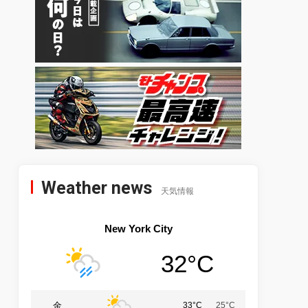
Weather news
天気情報
New York City
32°C
金
33°C
25°C