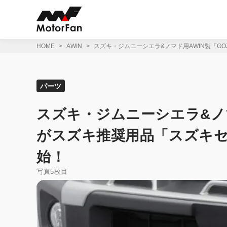
コ
ン
テ
ン
ツ
HOME
AWIN
スズキ・ジムニーシエラ&ノマド用AWIN製「G
へ
ス
キ
ッ
パーツ
プ
スズキ・ジムニーシエラ&ノマ
がスズキ推奨用品「スズキ
始！
写真5枚目