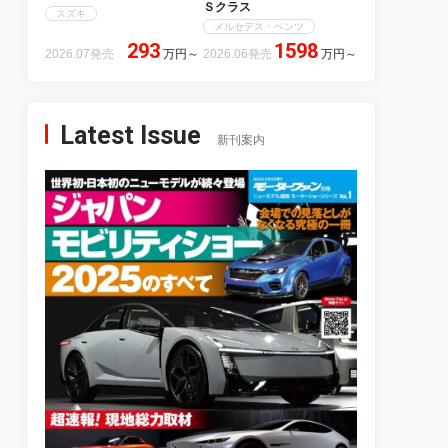
Ｓクラス
スズキ
メルセデス・ベンツ
293
1598
2026.07発売
万円
～
2026.06発売
万円
～
Latest Issue
新刊案内