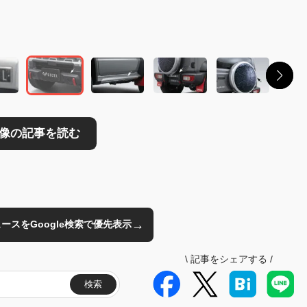
読む
→
のニュースをGoogle検索で優先表示
\
記事をシェアする
/
検索