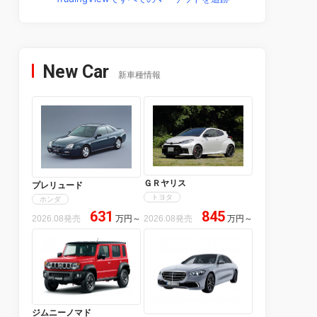
New Car
新車種情報
ＧＲヤリス
プレリュード
トヨタ
ホンダ
631
845
2026.08発売
万円
～
2026.08発売
万円
～
ジムニーノマド