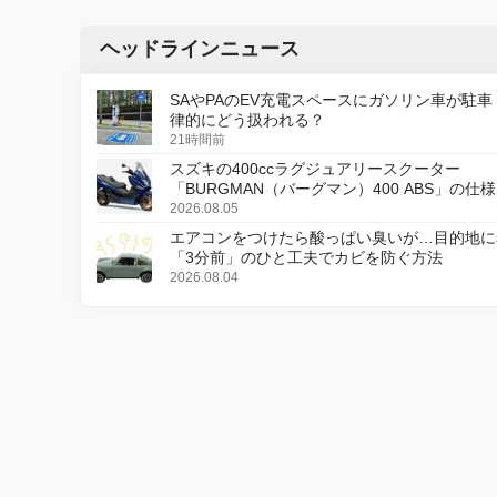
ヘッドラインニュース
SAやPAのEV充電スペースにガソリン車が駐車
律的にどう扱われる？
21時間前
スズキの400ccラグジュアリースクーター
「BURGMAN（バーグマン）400 ABS」の仕
更し、8月18日に発売
2026.08.05
エアコンをつけたら酸っぱい臭いが…目的地に
「3分前」のひと工夫でカビを防ぐ方法
2026.08.04