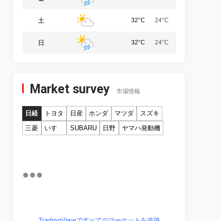
土
32°C
24°C
日
32°C
24°C
Market survey
市場情報
日経
トヨタ
日産
ホンダ
マツダ
スズキ
三菱
いすゞ
SUBARU
日野
ヤマハ発動機
TradingViewですべてのマーケットを追跡