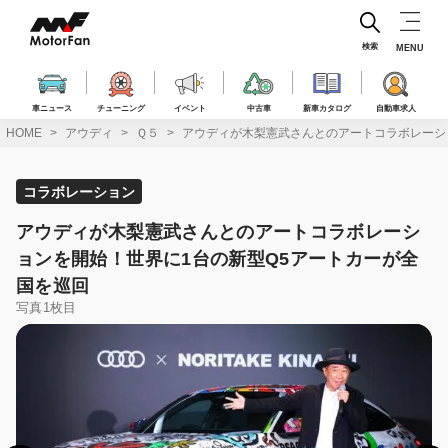
コ
ン
テ
検索
MENU
ン
ツ
へ
車ニュース
チューニング
イベント
中古車
新車カタログ
自動車求人
ス
HOME
アウディ
Ｑ５
アウディが木梨憲武さんとのアートコラボレーシ
キ
ッ
プ
コラボレーション
アウディが木梨憲武さんとのアートコラボレーシ
ョンを開始！世界に1台の新型Q5アートカーが全
国を巡回
写真1枚目