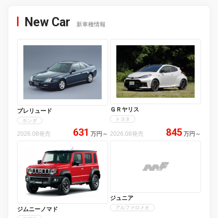
New Car
新車種情報
ＧＲヤリス
プレリュード
トヨタ
ホンダ
631
845
2026.08発売
万円
～
2026.08発売
万円
～
ジュニア
アルファロメオ
ジムニーノマド