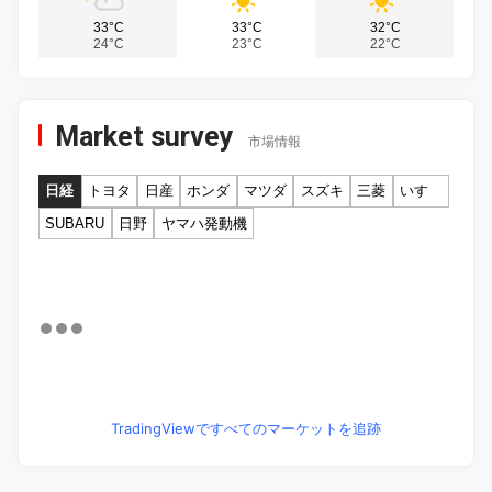
33°C
33°C
32°C
24°C
23°C
22°C
Market survey
市場情報
日経
トヨタ
日産
ホンダ
マツダ
スズキ
三菱
いすゞ
SUBARU
日野
ヤマハ発動機
TradingViewですべてのマーケットを追跡