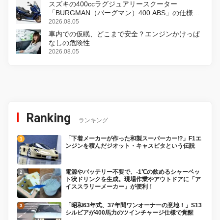
スズキの400ccラグジュアリースクーター
「BURGMAN（バーグマン）400 ABS」の仕様を
変更し、8月18日に発売
2026.08.05
車内での仮眠、どこまで安全？エンジンかけっぱ
なしの危険性
2026.08.05
Ranking
ランキング
「下着メーカーが作った和製スーパーカー!?」F1エ
ンジンを積んだジオット・キャスピタという伝説
電源やバッテリー不要で、-1℃の飲めるシャーベッ
ト状ドリンクを生成。現場作業やアウトドアに「ア
イススラリーメーカー」が便利！
「昭和63年式、37年間ワンオーナーの意地！」S13
シルビアが400馬力のツインチャージ仕様で覚醒