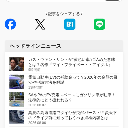
\
記事をシェアする
/
ヘッドラインニュース
ガス・ヴァン・サントが“黄色い車”に込めた意味
とは？名作『マイ・プライベート・アイダホ』が
初のデジタルリマスター版で復活
9時間前
電気自動車(EV)の補助金って？2026年の金額の目
安や申請方法を解説
13時間前
SAやPAのEV充電スペースにガソリン車が駐車！
法律的にどう扱われる？
2026.08.07
真夏の高速道路でタイヤが突然バースト!? 炎天下
のドライブ前に知っておくべき点検内容とは
2026.08.06