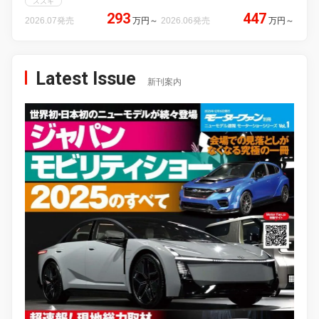
スズキ
293
447
2026.07発売
万円
～
2026.06発売
万円
～
Latest Issue
新刊案内