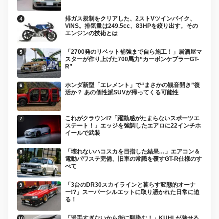
排ガス規制をクリアした、2ストVツインバイク、
VINS。排気量は249.5cc、83HPを絞り出す。その
エンジンの技術とは
「2700発のリベット補強まで自ら施工！」居酒屋マ
スターが作り上げた700馬力“カーボンケブラーGT-
R”
ホンダ新型「エレメント」で“まさかの観音開き”復
活か？ あの個性派SUVが帰ってくる可能性
これがクラウン!?「躍動感がたまらないスポーツエ
ステート！」エッジを強調したエアロに22インチホ
イールで武装
「壊れないハコスカを目指した結果…」エアコン＆
電動パワステ完備、旧車の常識を覆すGT-R仕様のす
べて
「3台のDR30スカイラインと暮らす変態的オーナ
ー!?」スーパーシルエットに取り憑かれた日常に迫
る！
「派手すぎないから街に馴染む！」KUHLが魅せる