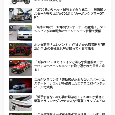
「2700発のリベット補強まで自ら施工！」居酒屋マ
スターが作り上げた700馬力“カーボンケブラーGT-
R”
「昭和63年式、37年間ワンオーナーの意地！」S13
シルビアが400馬力のツインチャージ仕様で覚醒
ホンダ新型「エレメント」で“まさかの観音開き”復
活か？ あの個性派SUVが帰ってくる可能性
「3台のDR30スカイラインと暮らす変態的オーナ
ー!?」スーパーシルエットに取り憑かれた日常に迫
る！
これがクラウン!?「躍動感がたまらないスポーツエ
ステート！」エッジを強調したエアロに22インチホ
イールで武装
「派手すぎないから街に馴染む！」KUHLが魅せる
新型クラウンセダンの“大人な”薄型フラップエアロ
「これぞ国産ターボ黄金期の忘れ形見！」いすゞ初