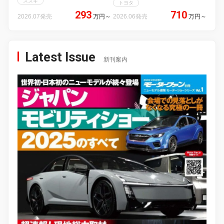
スズキ
トヨタ
293
710
2026.07発売
万円
～
2026.06発売
万円
～
Latest Issue
新刊案内