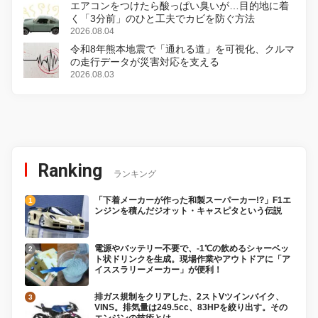
エアコンをつけたら酸っぱい臭いが…目的地に着
く「3分前」のひと工夫でカビを防ぐ方法
2026.08.04
令和8年熊本地震で「通れる道」を可視化、クルマ
の走行データが災害対応を支える
2026.08.03
Ranking
ランキング
「下着メーカーが作った和製スーパーカー!?」F1エ
ンジンを積んだジオット・キャスピタという伝説
電源やバッテリー不要で、-1℃の飲めるシャーベッ
ト状ドリンクを生成。現場作業やアウトドアに「ア
イススラリーメーカー」が便利！
排ガス規制をクリアした、2ストVツインバイク、
VINS。排気量は249.5cc、83HPを絞り出す。その
エンジンの技術とは