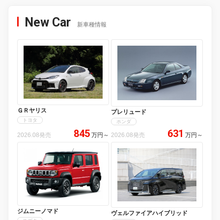
New Car
新車種情報
ＧＲヤリス
プレリュード
トヨタ
ホンダ
845
631
2026.08発売
万円
～
2026.08発売
万円
～
ジムニーノマド
ヴェルファイアハイブリッド