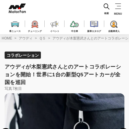
コ
ン
テ
検索
MENU
ン
ツ
へ
車ニュース
チューニング
イベント
中古車
新車カタログ
自動車求人
ス
HOME
アウディ
Ｑ５
アウディが木梨憲武さんとのアートコラボレーシ
キ
ッ
プ
コラボレーション
アウディが木梨憲武さんとのアートコラボレーシ
ョンを開始！世界に1台の新型Q5アートカーが全
国を巡回
写真7枚目