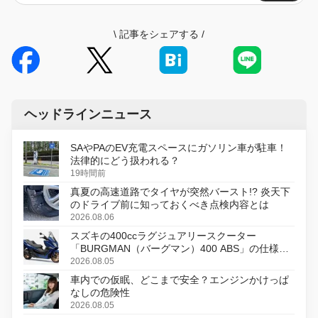
\
記事をシェアする
/
ヘッドラインニュース
SAやPAのEV充電スペースにガソリン車が駐車！
法律的にどう扱われる？
19時間前
真夏の高速道路でタイヤが突然バースト!? 炎天下
のドライブ前に知っておくべき点検内容とは
2026.08.06
スズキの400ccラグジュアリースクーター
「BURGMAN（バーグマン）400 ABS」の仕様を
変更し、8月18日に発売
2026.08.05
車内での仮眠、どこまで安全？エンジンかけっぱ
なしの危険性
2026.08.05