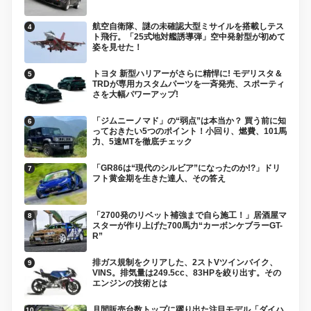
航空自衛隊、謎の未確認大型ミサイルを搭載しテス
ト飛行。「25式地対艦誘導弾」空中発射型が初めて
姿を見せた！
トヨタ 新型ハリアーがさらに精悍に! モデリスタ＆
TRDが専用カスタムパーツを一斉発売、スポーティ
さを大幅パワーアップ!
「ジムニーノマド」の“弱点”は本当か？ 買う前に知
っておきたい5つのポイント！小回り、燃費、101馬
力、5速MTを徹底チェック
「GR86は“現代のシルビア”になったのか!?」ドリ
フト黄金期を生きた達人、その答え
「2700発のリベット補強まで自ら施工！」居酒屋マ
スターが作り上げた700馬力“カーボンケブラーGT-
R”
排ガス規制をクリアした、2ストVツインバイク、
VINS。排気量は249.5cc、83HPを絞り出す。その
エンジンの技術とは
月間販売台数トップに躍り出た注目モデル「ダイハ