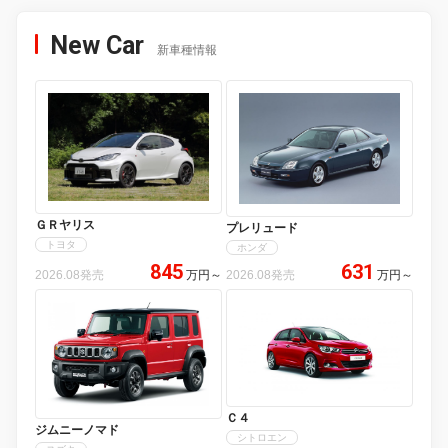
New Car
新車種情報
ＧＲヤリス
プレリュード
トヨタ
ホンダ
845
631
2026.08発売
万円
～
2026.08発売
万円
～
Ｃ４
ジムニーノマド
シトロエン