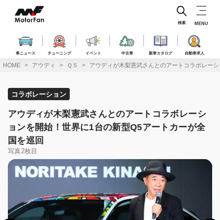
コ
ン
テ
検索
MENU
ン
ツ
へ
車ニュース
チューニング
イベント
中古車
新車カタログ
自動車求人
ス
HOME
アウディ
Ｑ５
アウディが木梨憲武さんとのアートコラボレーシ
キ
ッ
プ
コラボレーション
アウディが木梨憲武さんとのアートコラボレーシ
ョンを開始！世界に1台の新型Q5アートカーが全
国を巡回
写真2枚目