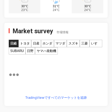
30°C
31°C
30°C
23°C
24°C
24°C
Market survey
市場情報
日経
トヨタ
日産
ホンダ
マツダ
スズキ
三菱
いすゞ
SUBARU
日野
ヤマハ発動機
TradingViewですべてのマーケットを追跡