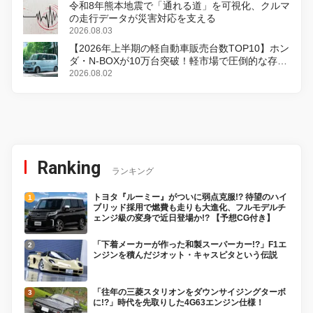
令和8年熊本地震で「通れる道」を可視化、クルマ
の走行データが災害対応を支える
2026.08.03
【2026年上半期の軽自動車販売台数TOP10】ホン
ダ・N-BOXが10万台突破！軽市場で圧倒的な存在
感
2026.08.02
Ranking
ランキング
トヨタ『ルーミー』がついに弱点克服!? 待望のハイ
ブリッド採用で燃費も走りも大進化、フルモデルチ
ェンジ級の変身で近日登場か!? 【予想CG付き】
「下着メーカーが作った和製スーパーカー!?」F1エ
ンジンを積んだジオット・キャスピタという伝説
「往年の三菱スタリオンをダウンサイジングターボ
に!?」時代を先取りした4G63エンジン仕様！