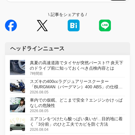
\
記事をシェアする
/
ヘッドラインニュース
真夏の高速道路でタイヤが突然バースト!? 炎天下
のドライブ前に知っておくべき点検内容とは
7時間前
スズキの400ccラグジュアリースクーター
「BURGMAN（バーグマン）400 ABS」の仕様を
変更し、8月18日に発売
2026.08.05
車内での仮眠、どこまで安全？エンジンかけっぱ
なしの危険性
2026.08.05
エアコンをつけたら酸っぱい臭いが…目的地に着
く「3分前」のひと工夫でカビを防ぐ方法
2026.08.04