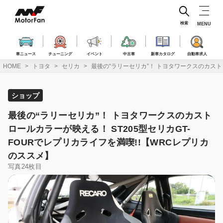
コ
ン
テ
検索
MENU
ン
ツ
へ
車ニュース
チューニング
イベント
中古車
新車カタログ
自動車求人
ス
HOME
トヨタ
セリカ
最後の“ラリーセリカ”！ トヨタワークスのカストロ
キ
ッ
プ
ショップ
最後の“ラリーセリカ”！ トヨタワークスのカスト
ロールカラーが映える！ ST205型セリカGT-
FOURでレプリカライフを満喫!!【WRCレプリカ
のススメ】
写真24枚目