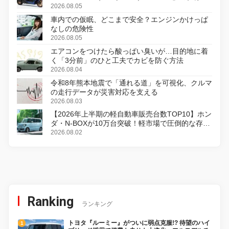
変更し、8月18日に発売
2026.08.05
車内での仮眠、どこまで安全？エンジンかけっぱ
なしの危険性
2026.08.05
エアコンをつけたら酸っぱい臭いが…目的地に着
く「3分前」のひと工夫でカビを防ぐ方法
2026.08.04
令和8年熊本地震で「通れる道」を可視化、クルマ
の走行データが災害対応を支える
2026.08.03
【2026年上半期の軽自動車販売台数TOP10】ホン
ダ・N-BOXが10万台突破！軽市場で圧倒的な存在
感
2026.08.02
Ranking
ランキング
トヨタ『ルーミー』がついに弱点克服!? 待望のハイ