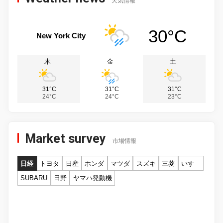
天気情報
30°C
New York City
木
金
土
31°C
31°C
31°C
24°C
24°C
23°C
Market survey
市場情報
日経
トヨタ
日産
ホンダ
マツダ
スズキ
三菱
いすゞ
SUBARU
日野
ヤマハ発動機