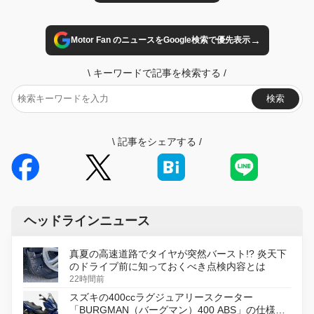
→
Motor Fan のニュースをGoogle検索で優先表示
\
キーワードで記事を検索する
/
検索
\
記事をシェアする
/
ヘッドラインニュース
真夏の高速道路でタイヤが突然バースト!? 炎天下
のドライブ前に知っておくべき点検内容とは
22時間前
スズキの400ccラグジュアリースクーター
「BURGMAN（バーグマン）400 ABS」の仕様を