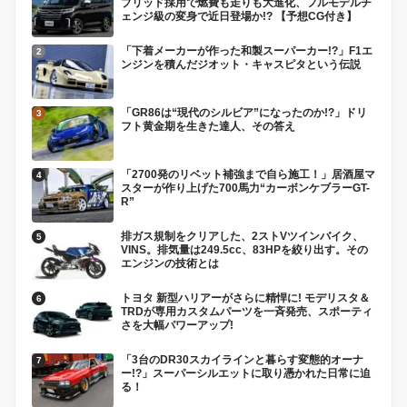
ブリッド採用で燃費も走りも大進化、フルモデルチ
ェンジ級の変身で近日登場か!? 【予想CG付き】
「下着メーカーが作った和製スーパーカー!?」F1エ
ンジンを積んだジオット・キャスピタという伝説
「GR86は“現代のシルビア”になったのか!?」ドリ
フト黄金期を生きた達人、その答え
「2700発のリベット補強まで自ら施工！」居酒屋マ
スターが作り上げた700馬力“カーボンケブラーGT-
R”
排ガス規制をクリアした、2ストVツインバイク、
VINS。排気量は249.5cc、83HPを絞り出す。その
エンジンの技術とは
トヨタ 新型ハリアーがさらに精悍に! モデリスタ＆
TRDが専用カスタムパーツを一斉発売、スポーティ
さを大幅パワーアップ!
「3台のDR30スカイラインと暮らす変態的オーナ
ー!?」スーパーシルエットに取り憑かれた日常に迫
る！