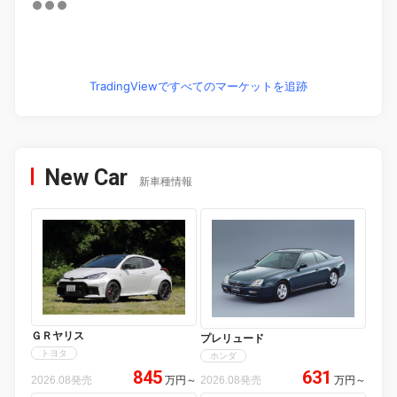
TradingViewですべてのマーケットを追跡
New Car
新車種情報
ＧＲヤリス
プレリュード
トヨタ
ホンダ
845
631
2026.08発売
万円
～
2026.08発売
万円
～