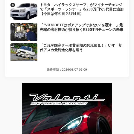
トヨタ「ハイラックスサーフ」がマイナーチェンジ
で「スポーツ・ランナー」を230万円で3代目に追加
【今日は何の日？8月4日】
「”VR38DETTはボアアップできない”を覆す！」最
先端の溶射技術が切り拓くR35GT-Rチューンの未来
「これぞ国産ターボ黄金期の忘れ形見！」いすゞ初
代アスカ最終進化形を追う
最終更新：2026/08/07 07:09