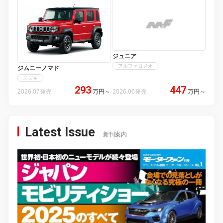
ジュニア
アルファロメオ
ジムニーノマド
スズキ
293
447
2026.07発売
万円
～
2026.06発売
万円
～
Latest Issue
新刊案内