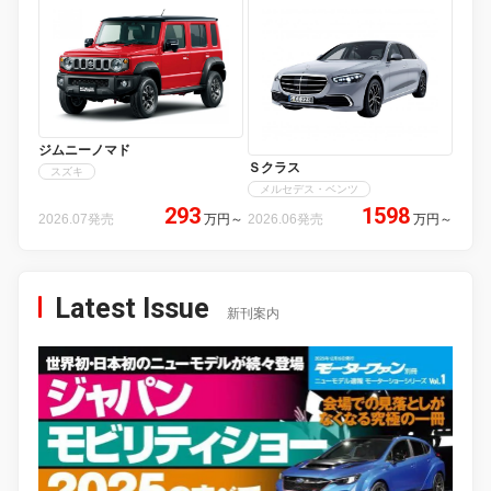
ジムニーノマド
Ｓクラス
スズキ
メルセデス・ベンツ
293
1598
2026.07発売
万円
～
2026.06発売
万円
～
Latest Issue
新刊案内