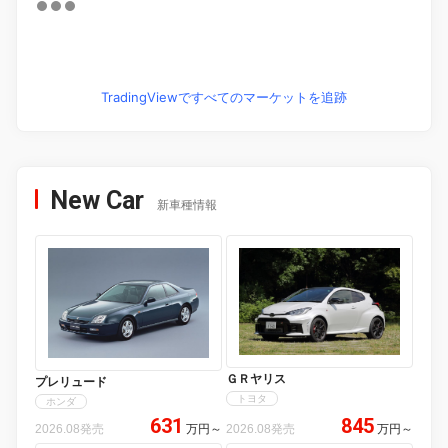
TradingViewですべてのマーケットを追跡
New Car
新車種情報
ＧＲヤリス
プレリュード
トヨタ
ホンダ
631
845
2026.08発売
万円
～
2026.08発売
万円
～