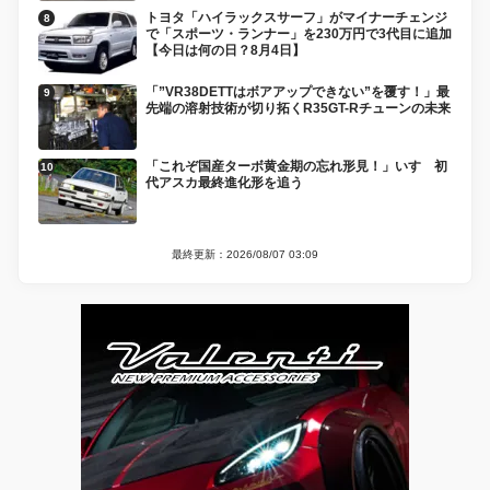
トヨタ「ハイラックスサーフ」がマイナーチェンジ
で「スポーツ・ランナー」を230万円で3代目に追加
【今日は何の日？8月4日】
「”VR38DETTはボアアップできない”を覆す！」最
先端の溶射技術が切り拓くR35GT-Rチューンの未来
「これぞ国産ターボ黄金期の忘れ形見！」いすゞ初
代アスカ最終進化形を追う
最終更新：2026/08/07 03:09