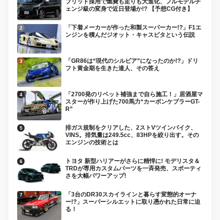
ブリッド採用で燃費も走りも大進化、フルモデルチ
ェンジ級の変身で近日登場か!? 【予想CG付き】
「下着メーカーが作った和製スーパーカー!?」F1エ
ンジンを積んだジオット・キャスピタという伝説
「GR86は“現代のシルビア”になったのか!?」ドリ
フト黄金期を生きた達人、その答え
「2700発のリベット補強まで自ら施工！」居酒屋マ
スターが作り上げた700馬力“カーボンケブラーGT-
R”
排ガス規制をクリアした、2ストVツインバイク、
VINS。排気量は249.5cc、83HPを絞り出す。その
エンジンの技術とは
トヨタ 新型ハリアーがさらに精悍に! モデリスタ＆
TRDが専用カスタムパーツを一斉発売、スポーティ
さを大幅パワーアップ!
「3台のDR30スカイラインと暮らす変態的オーナ
ー!?」スーパーシルエットに取り憑かれた日常に迫
る！