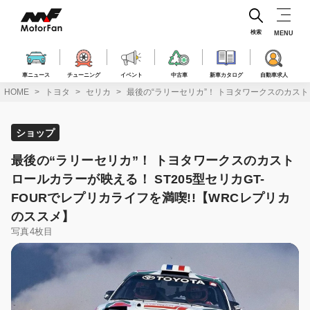
コ
ン
テ
検索
MENU
ン
ツ
へ
車ニュース
チューニング
イベント
中古車
新車カタログ
自動車求人
ス
HOME
トヨタ
セリカ
最後の“ラリーセリカ”！ トヨタワークスのカストロ
キ
ッ
プ
ショップ
最後の“ラリーセリカ”！ トヨタワークスのカスト
ロールカラーが映える！ ST205型セリカGT-
FOURでレプリカライフを満喫!!【WRCレプリカ
のススメ】
写真4枚目