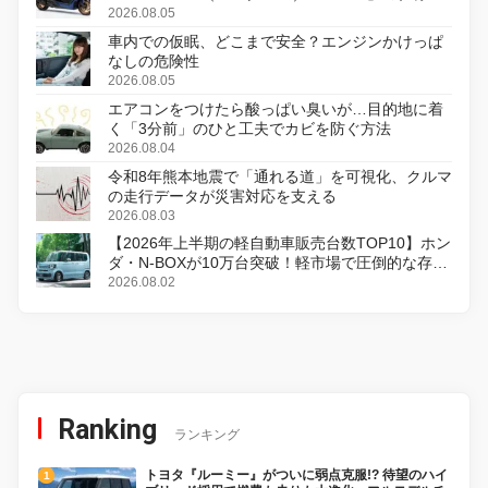
変更し、8月18日に発売
2026.08.05
車内での仮眠、どこまで安全？エンジンかけっぱ
なしの危険性
2026.08.05
エアコンをつけたら酸っぱい臭いが…目的地に着
く「3分前」のひと工夫でカビを防ぐ方法
2026.08.04
令和8年熊本地震で「通れる道」を可視化、クルマ
の走行データが災害対応を支える
2026.08.03
【2026年上半期の軽自動車販売台数TOP10】ホン
ダ・N-BOXが10万台突破！軽市場で圧倒的な存在
感
2026.08.02
Ranking
ランキング
トヨタ『ルーミー』がついに弱点克服!? 待望のハイ