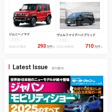
ジムニーノマド
ヴェルファイアハイブリッド
スズキ
トヨタ
293
710
2026.07発売
万円
～
2026.06発売
万円
～
Latest Issue
新刊案内