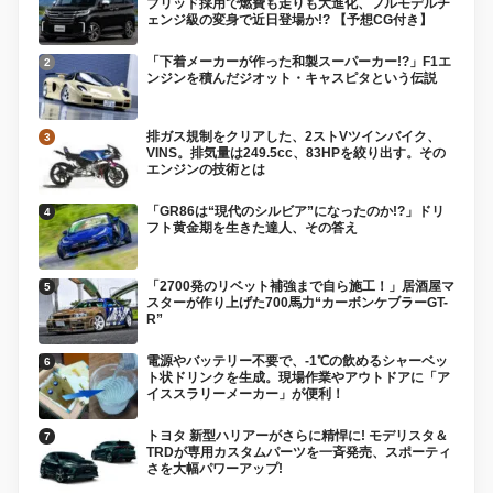
ブリッド採用で燃費も走りも大進化、フルモデルチ
ェンジ級の変身で近日登場か!? 【予想CG付き】
「下着メーカーが作った和製スーパーカー!?」F1エ
ンジンを積んだジオット・キャスピタという伝説
排ガス規制をクリアした、2ストVツインバイク、
VINS。排気量は249.5cc、83HPを絞り出す。その
エンジンの技術とは
「GR86は“現代のシルビア”になったのか!?」ドリ
フト黄金期を生きた達人、その答え
「2700発のリベット補強まで自ら施工！」居酒屋マ
スターが作り上げた700馬力“カーボンケブラーGT-
R”
電源やバッテリー不要で、-1℃の飲めるシャーベッ
ト状ドリンクを生成。現場作業やアウトドアに「ア
イススラリーメーカー」が便利！
トヨタ 新型ハリアーがさらに精悍に! モデリスタ＆
TRDが専用カスタムパーツを一斉発売、スポーティ
さを大幅パワーアップ!