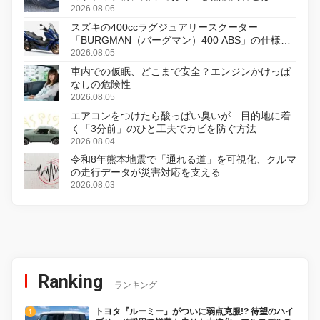
2026.08.06
スズキの400ccラグジュアリースクーター
「BURGMAN（バーグマン）400 ABS」の仕様を
変更し、8月18日に発売
2026.08.05
車内での仮眠、どこまで安全？エンジンかけっぱ
なしの危険性
2026.08.05
エアコンをつけたら酸っぱい臭いが…目的地に着
く「3分前」のひと工夫でカビを防ぐ方法
2026.08.04
令和8年熊本地震で「通れる道」を可視化、クルマ
の走行データが災害対応を支える
2026.08.03
Ranking
ランキング
トヨタ『ルーミー』がついに弱点克服!? 待望のハイ