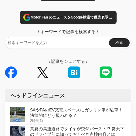
→
Motor Fan のニュースをGoogle検索で優先表示
\
キーワードで記事を検索する
/
検索
\
記事をシェアする
/
ヘッドラインニュース
SAやPAのEV充電スペースにガソリン車が駐車！
法律的にどう扱われる？
2時間前
真夏の高速道路でタイヤが突然バースト!? 炎天下
のドライブ前に知っておくべき点検内容とは