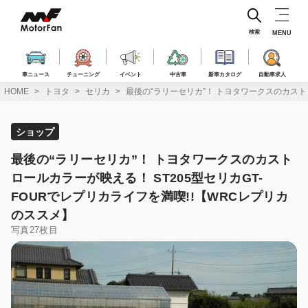
コ
ン
テ
検索
MENU
ン
ツ
へ
車ニュース
チューニング
イベント
中古車
新車カタログ
自動車求人
ス
HOME
トヨタ
セリカ
最後の“ラリーセリカ”！ トヨタワークスのカストロ
キ
ッ
プ
ショップ
最後の“ラリーセリカ”！ トヨタワークスのカスト
ロールカラーが映える！ ST205型セリカGT-
FOURでレプリカライフを満喫!!【WRCレプリカ
のススメ】
写真27枚目