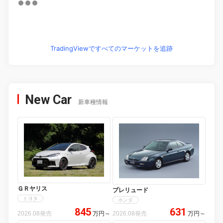
TradingViewですべてのマーケットを追跡
New Car
新車種情報
ＧＲヤリス
プレリュード
トヨタ
ホンダ
845
631
2026.08発売
万円
～
2026.08発売
万円
～