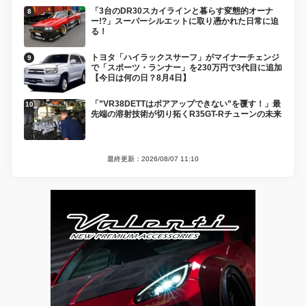
「3台のDR30スカイラインと暮らす変態的オーナ
ー!?」スーパーシルエットに取り憑かれた日常に迫
る！
トヨタ「ハイラックスサーフ」がマイナーチェンジ
で「スポーツ・ランナー」を230万円で3代目に追加
【今日は何の日？8月4日】
「”VR38DETTはボアアップできない”を覆す！」最
先端の溶射技術が切り拓くR35GT-Rチューンの未来
最終更新：2026/08/07 11:10