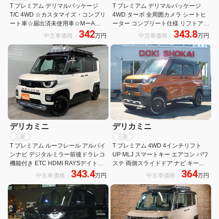
T プレミアム デリマルパッケージ
T プレミアム デリマルパッケージ
T/C 4WD ☆カスタマイズ・コンプリ
4WD ターボ 全周囲カメラ シートヒ
ート車☆届出済未使用車☆MーA
ーター コンプリート仕様 リフトアッ
342
343.8
STYLEオリジナル・サイドデカール
プ フロントバンパーガード マットフ
中古車価格：
万円
中古車価格：
万円
☆15インチ☆アルミホイール・
ラップ マフラーカッター 社外アルミ
TOYOオープンカントリーホワイト
GEORANDAR XーATタイヤ ルーフ
レター☆パワースライドドア
キャリア
☆2.0ETC
デリカミニ
デリカミニ
三菱
三菱
T プレミアム ルーフレール アルパイ
T プレミアム 4WD 4インチリフト
ンナビ デジタルミラー前後ドラレコ
UP MLJ スマートキー エアコン パワ
機能付き ETC HDMI RAYSデイトナ
ステ 両側スライドドア ナビ キーレ
343.4
364
オートフラッグスルーフラック マッ
ス アイドリングストップ
中古車価格：
万円
中古車価格：
万円
ドフラップ オールウェザーマット ブ
ラックエンブレムセット