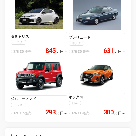
ＧＲヤリス
プレリュード
トヨタ
ホンダ
845
631
2026.08発売
万円
～
2026.08発売
万円
～
キックス
ジムニーノマド
日産
スズキ
293
300
2026.07発売
万円
～
2026.06発売
万円
～