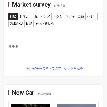
Market survey
市場情報
日経
トヨタ
日産
ホンダ
マツダ
スズキ
三菱
いすゞ
SUBARU
日野
ヤマハ発動機
TradingViewですべてのマーケットを追跡
New Car
新車種情報