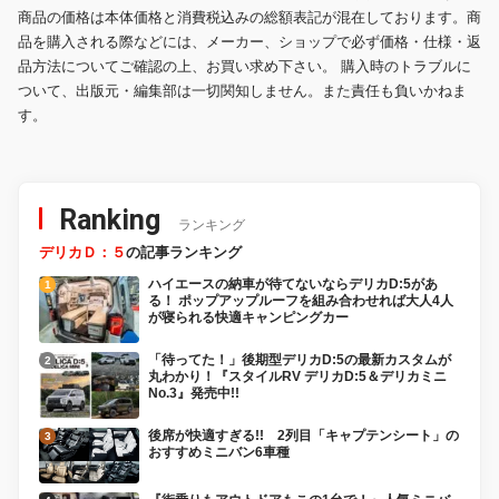
商品の価格は本体価格と消費税込みの総額表記が混在しております。商
品を購入される際などには、メーカー、ショップで必ず価格・仕様・返
品方法についてご確認の上、お買い求め下さい。 購入時のトラブルに
ついて、出版元・編集部は一切関知しません。また責任も負いかねま
す。
Ranking
ランキング
デリカＤ：５
の記事ランキング
ハイエースの納車が待てないならデリカD:5があ
る！ ポップアップルーフを組み合わせれば大人4人
が寝られる快適キャンピングカー
「待ってた！」後期型デリカD:5の最新カスタムが
丸わかり！『スタイルRV デリカD:5＆デリカミニ
No.3』発売中!!
後席が快適すぎる!! 2列目「キャプテンシート」の
おすすめミニバン6車種