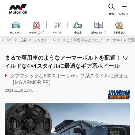
コ
ン
テ
検索
MENU
ン
ツ
へ
車ニュース
チューニング
イベント
中古車
新車カタログ
自動車求人
ス
HOME
三菱
デリカＤ：５
まるで軍用車のようなアーマーボルトを配置！
キ
ッ
プ
まるで軍用車のようなアーマーボルトを配置！ ワ
イルドな4×4スタイルに最適なギア系ホイール
タフでシックな6本スポークがオフ系スタイルに最適な
【MG ARMOR FF】
2024.11.18 12:00