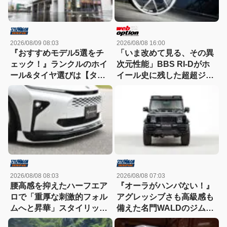
2026/08/09 08:03
2026/08/08 16:00
『おすすめモデル5選をチ
「いま改めて見る、その異
ェック！』ランクルのホイ
次元性能」BBS RI-Dがホ
ール&タイヤ選びは【タイ
イール史に残した超超ジュ
ヤ&ホイール館フジ】にお
ラルミンの衝撃
まかせ
2026/08/08 08:03
2026/08/08 07:03
腰高感を抑えたハーフエア
『オーラがハンパない！』
ロで「重厚な刺激的フォル
アグレッシブさも高級感も
ムへと昇華」スタイリッシ
備えた名門WALDのジムニ
ュなエステートを構築
ーノマド用ボディキット