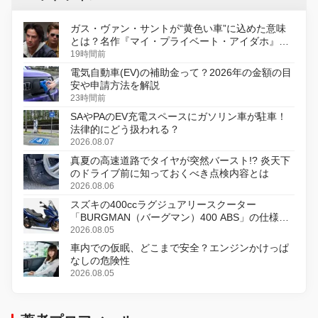
ガス・ヴァン・サントが“黄色い車”に込めた意味
とは？名作『マイ・プライベート・アイダホ』が
初のデジタルリマスター版で復活
19時間前
電気自動車(EV)の補助金って？2026年の金額の目
安や申請方法を解説
23時間前
SAやPAのEV充電スペースにガソリン車が駐車！
法律的にどう扱われる？
2026.08.07
真夏の高速道路でタイヤが突然バースト!? 炎天下
のドライブ前に知っておくべき点検内容とは
2026.08.06
スズキの400ccラグジュアリースクーター
「BURGMAN（バーグマン）400 ABS」の仕様を
変更し、8月18日に発売
2026.08.05
車内での仮眠、どこまで安全？エンジンかけっぱ
なしの危険性
2026.08.05