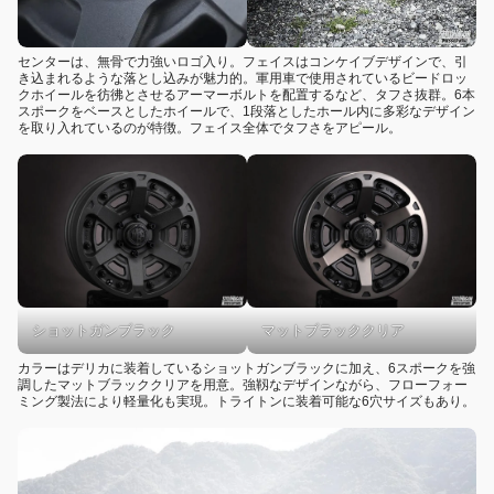
センターは、無骨で力強いロゴ入り。フェイスはコンケイブデザインで、引
き込まれるような落とし込みが魅力的。軍用車で使用されているビードロッ
クホイールを彷彿とさせるアーマーボルトを配置するなど、タフさ抜群。6本
スポークをベースとしたホイールで、1段落としたホール内に多彩なデザイン
を取り入れているのが特徴。フェイス全体でタフさをアピール。
ショットガンブラック
マットブラッククリア
カラーはデリカに装着しているショットガンブラックに加え、6スポークを強
調したマットブラッククリアを用意。強靱なデザインながら、フローフォー
ミング製法により軽量化も実現。トライトンに装着可能な6穴サイズもあり。