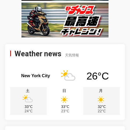
Weather news
天気情報
26°C
New York City
土
日
月
33°C
33°C
32°C
24°C
23°C
22°C