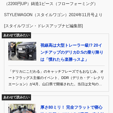
（2200円UP）鋳造1ピース（フローフォーミング）
STYLEWAGON（スタイルワゴン）2024年11月号より
[スタイルワゴン・ドレスアップナビ編集部]
あわせて読みたい
視線高は大型トレーラー級!? 20イ
ンチアップのデリカD:5の乗り降り
は「慣れたら楽勝っスよ」
「デリカにこだわる」のキャッチフレーズでもおなじみ、オ
ートフラッグス主催のイベント、DDR（デリカ・デ・レクリ
エーション）が4月、山口県で開催された。当日は文句の付
けようの無い青空にも恵まれ、山口や九州各県はもとより、
関東・関西方面からもスジ金入りのデリカフリークが集結。
あわせて読みたい
たくさんのメーカー＆ショップブースも並び、終日大盛況と
厚さ80ミリ！ 完全フラットで寝心
なった。そんなオフ会から、気になるデリカをご紹介しま