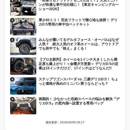
『街乗りもアウトドアもこの1台で！』人気ミニバ
ンが快適な車中泊仕様に！【東京キャンピングカー
ショー2026】
厚さ80ミリ！ 完全フラットで寝心地も抜群！ デリ
カD:5専用の車中泊ベッドキット
みんなが履いてるデルタフォース・オーバルはなぜ
人気？ 絶大人気のオフ系ホイールは、アウトドア
でも街中でも「映え」まくる！
【プロ太鼓判】ホイールを1インチ大きくしたら満
足度も爆上がり！＜金曜夕方更新＞ デリカD:5の定
番は16インチだけど、17インチはどうなんだ!!
ステップワゴンスパーダ vs. 三菱デリカD:5！ ちょ
っと価格が高めのミニバン買うならどっち？
画期的！ 少なかった収納スペースの悩みを解決『デ
リカD:5』の窓内側へ設置する専用バッグ
最終更新：2026/08/09 08:17