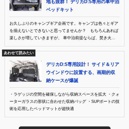
地も抜群！ デリカD:5専用の車中泊
す！
ベッドキット
お久しぶりのキャンプギア企画です。キャンプは色々とギア
を揃えないとできないと思ってませんか？ もちろんあれば
楽しさが増していきますが、 車中泊前提ならば、焚き火台と
チェア位でも十分楽しいのです。これからの季節なら寝袋だ
って簡易的なものでもOK！ 今回は「車中泊のすすめ」と題
あわせて読みたい
して、車中泊コンプリートカーや必携ギアを紹介します。
デリカD:5専用設計！ サイド＆リア
ウインドウに設置する、画期的収
納ケースが爆誕
・ラゲッジの空間を確保しながら収納スペースを拡大 ・クォ
ーターガラスの形状に合わせた収納バッグ ・SUPボートの技
術を応用したベッドマットが超快適