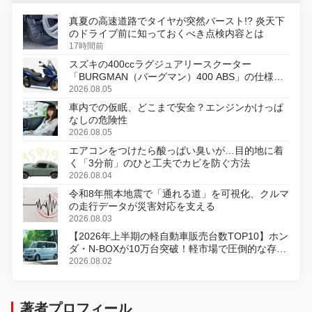
真夏の高速道路でタイヤが突然バースト!? 炎天下
のドライブ前に知っておくべき点検内容とは
17時間前
スズキの400ccラグジュアリースクーター
「BURGMAN（バーグマン）400 ABS」の仕様を
変更し、8月18日に発売
2026.08.05
車内での仮眠、どこまで安全？エンジンかけっぱ
なしの危険性
2026.08.05
エアコンをつけたら酸っぱい臭いが…目的地に着
く「3分前」のひと工夫でカビを防ぐ方法
2026.08.04
令和8年熊本地震で「通れる道」を可視化、クルマ
の走行データが災害対応を支える
2026.08.03
【2026年上半期の軽自動車販売台数TOP10】ホン
ダ・N-BOXが10万台突破！軽市場で圧倒的な存在
感
2026.08.02
著者プロフィール