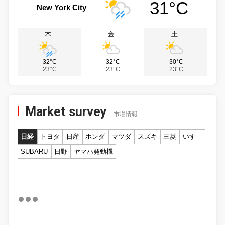
31°C
New York City
木
金
土
32°C
32°C
30°C
23°C
23°C
23°C
Market survey
市場情報
日経
トヨタ
日産
ホンダ
マツダ
スズキ
三菱
いすゞ
SUBARU
日野
ヤマハ発動機