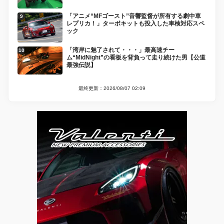
「アニメ“MFゴースト”音響監督が所有する劇中車
レプリカ！」ターボキットも投入した車検対応スペ
ック
「湾岸に魅了されて・・・」最高速チー
ム“MidNight”の看板を背負って走り続けた男【公道
最強伝説】
最終更新：2026/08/07 02:09