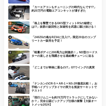
「カーエアコンもチューニングの時代なんです!?」
約20万円の電動エアコンキットが凄すぎた
「格上を撃墜できるGK5型フィットRSの秘密と
は!?」抜群の旋回性と加速性を武器に駆け抜ける！
「240ZGの魂をRZ34に注入!?」限定20台のコンプ
リートカー販売を予定！
「軽量ボディに200馬力は刺激的！」ND型ロードス
ターの楽しさを飛躍させる過給機チューンに迫る
「どこまでが車検に通るの!?」GTウイングの真実
「ナンカンのCR-S × AR-1 × NS-2R徹底比較！」お
手軽ハイグリップタイヤの実力を筑波サーキットで
テスト!!
「現行ジムニーを約70万円でトラックにしてみない
か？」完全公認ピックアップ仕様の衝撃【大阪オー
トメッセ2024】