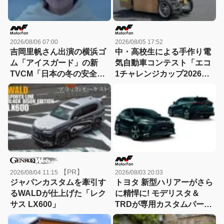
2026/08/06 07:00
2026/08/05 17:52
吉岡里帆さん出演の横浜ゴ
中・高校生による手作り電
ム「アイスガード」の新
気自動車コンテスト「エコ
TVCM「日本の冬の安全
1チャレンジカップ2026」
は、スタッドレスタイヤが
が8月22日に開催！
守る。」が8月から放映開
始！
【PR】
2026/08/04 11:15
2026/08/03 20:03
ジャパンカスタムを牽引す
トヨタ 新型ハリアーがさら
るWALDが仕上げた「レク
に精悍に! モデリスタ＆
サス LX600」
TRDが専用カスタムパーツ
を一斉発売、スポーティさ