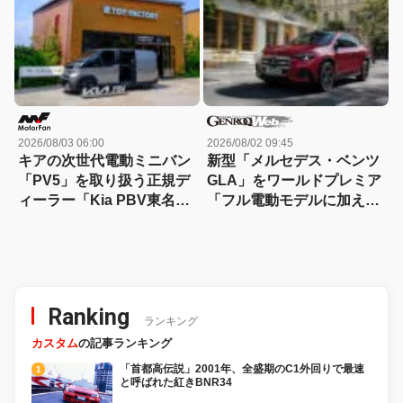
を大幅パワーアップ!
2026/08/03 06:00
2026/08/02 09:45
キアの次世代電動ミニバン
新型「メルセデス・ベンツ
「PV5」を取り扱う正規デ
GLA」をワールドプレミア
ィーラー「Kia PBV東名横
「フル電動モデルに加えて
浜」が南町田グランベリー
ハイブリッドも」【動画】
パーク内にオープン！
Ranking
ランキング
カスタム
の記事ランキング
「首都高伝説」2001年、全盛期のC1外回りで最速
と呼ばれた紅きBNR34