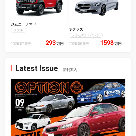
ジムニーノマド
Ｓクラス
スズキ
メルセデス・ベンツ
293
1598
2026.07発売
万円
～
2026.06発売
万円
～
Latest Issue
新刊案内