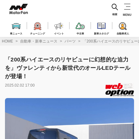
コ
ン
テ
検索
MENU
ン
ツ
へ
車ニュース
チューニング
イベント
中古車
新車カタログ
自動車求人
ス
HOME
自動車・新車ニュース
パーツ
「200系ハイエースのリヤビュ
キ
ッ
プ
「200系ハイエースのリヤビューに幻想的な迫力
を」ヴァレンティから新世代のオールLEDテール
が登場！
2025.02.02 17:00