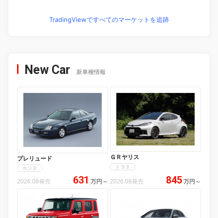
TradingViewですべてのマーケットを追跡
New Car
新車種情報
ＧＲヤリス
プレリュード
トヨタ
ホンダ
631
845
2026.08発売
万円
～
2026.08発売
万円
～