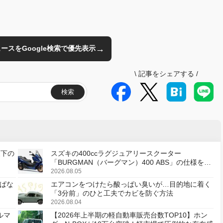
→
のニュースをGoogle検索で優先表示
\
記事をシェアする
/
検索
天下の
スズキの400ccラグジュアリースクーター
「BURGMAN（バーグマン）400 ABS」の仕様を変
更し、8月18日に発売
2026.08.05
ぱな
エアコンをつけたら酸っぱい臭いが…目的地に着く
「3分前」のひと工夫でカビを防ぐ方法
2026.08.04
ルマ
【2026年上半期の軽自動車販売台数TOP10】ホン