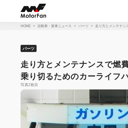
コ
ン
テ
ン
ツ
HOME
自動車・新車ニュース
パーツ
走り方とメンテナンス
へ
ス
キ
ッ
パーツ
プ
走り方とメンテナンスで燃費
乗り切るためのカーライフハック【
写真2枚目