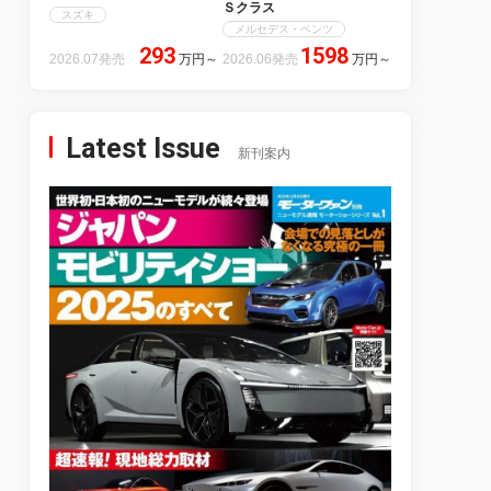
Ｓクラス
スズキ
メルセデス・ベンツ
293
1598
2026.07発売
万円
～
2026.06発売
万円
～
Latest Issue
新刊案内