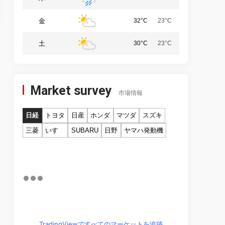
金
32°C
23°C
土
30°C
23°C
Market survey
市場情報
日経
トヨタ
日産
ホンダ
マツダ
スズキ
三菱
いすゞ
SUBARU
日野
ヤマハ発動機
TradingViewですべてのマーケットを追跡