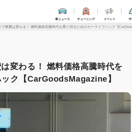
車ニュース
チューニング
イベント
中
で燃費は変わる！ 燃料価格高騰時代を乗り切るためのカーライフハック【CarGoodsM
は変わる！ 燃料価格高騰時代を
CarGoodsMagazine】