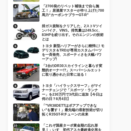
「2700発のリベット補強まで自ら施
工！」居酒屋マスターが作り上げた700
馬力“カーボンケブラーGT-R”
排ガス規制をクリアした、2ストVツイ
ンバイク、VINS。排気量は249.5cc、
83HPを絞り出す。そのエンジンの技術
とは
トヨタ 新型ハリアーがさらに精悍に! モ
デリスタ＆TRDが専用カスタムパーツ
を一斉発売、スポーティさを大幅パワ
ーアップ!
「3台のDR30スカイラインと暮らす変
態的オーナー!?」スーパーシルエット
に取り憑かれた日常に迫る！
トヨタ「ハイラックスサーフ」がマイ
ナーチェンジで「スポーツ・ランナ
ー」を230万円で3代目に追加【今日は
何の日？8月4日】
「”VR38DETTはボアアップできな
い”を覆す！」最先端の溶射技術が切り
拓くR35GT-Rチューンの未来
「これぞ国産ターボ黄金期の忘れ形
見！」いすゞ初代アスカ最終進化形を