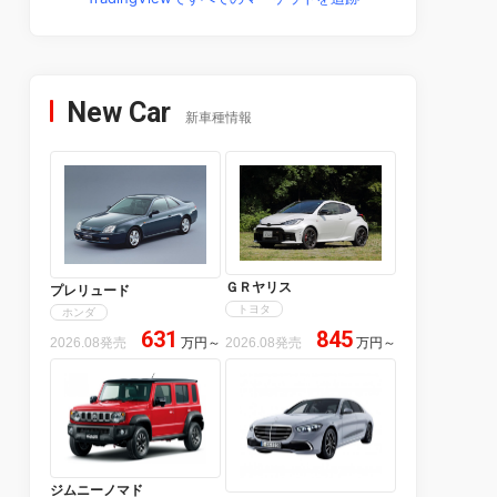
New Car
新車種情報
ＧＲヤリス
プレリュード
トヨタ
ホンダ
631
845
2026.08発売
万円
～
2026.08発売
万円
～
ジムニーノマド