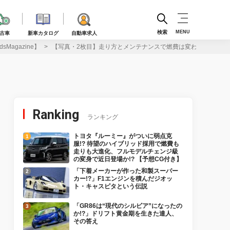
検索
MENU
古車
新車カタログ
自動車求人
agazine】
【写真・2枚目】走り方とメンテナンスで燃費は変わる！ 燃料価格高
Ranking
ランキング
トヨタ『ルーミー』がついに弱点克
服!? 待望のハイブリッド採用で燃費も
走りも大進化、フルモデルチェンジ級
の変身で近日登場か!? 【予想CG付き】
「下着メーカーが作った和製スーパー
カー!?」F1エンジンを積んだジオッ
ト・キャスピタという伝説
「GR86は“現代のシルビア”になったの
か!?」ドリフト黄金期を生きた達人、
その答え