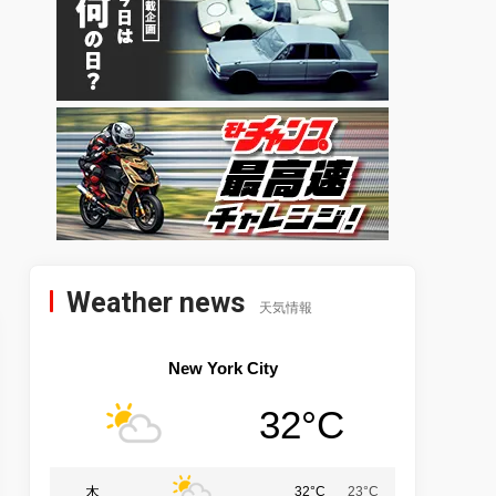
Weather news
天気情報
New York City
32°C
木
32°C
23°C