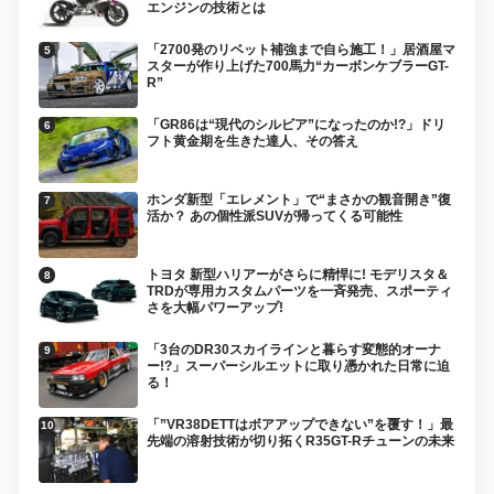
エンジンの技術とは
「2700発のリベット補強まで自ら施工！」居酒屋マ
スターが作り上げた700馬力“カーボンケブラーGT-
R”
「GR86は“現代のシルビア”になったのか!?」ドリ
フト黄金期を生きた達人、その答え
ホンダ新型「エレメント」で“まさかの観音開き”復
活か？ あの個性派SUVが帰ってくる可能性
トヨタ 新型ハリアーがさらに精悍に! モデリスタ＆
TRDが専用カスタムパーツを一斉発売、スポーティ
さを大幅パワーアップ!
「3台のDR30スカイラインと暮らす変態的オーナ
ー!?」スーパーシルエットに取り憑かれた日常に迫
る！
「”VR38DETTはボアアップできない”を覆す！」最
先端の溶射技術が切り拓くR35GT-Rチューンの未来