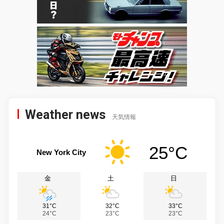
Weather news
天気情報
25°C
New York City
金
土
日
31°C
32°C
33°C
24°C
23°C
23°C