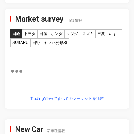
Market survey
市場情報
日経
トヨタ
日産
ホンダ
マツダ
スズキ
三菱
いすゞ
SUBARU
日野
ヤマハ発動機
TradingViewですべてのマーケットを追跡
New Car
新車種情報