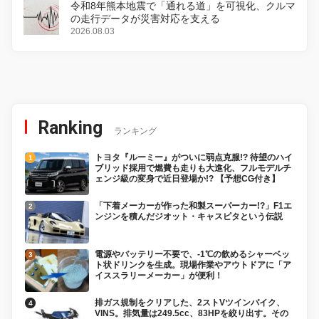
令和8年熊本地震で「通れる道」を可視化、クルマ
の走行データが災害対応を支える
2026.08.03
Ranking
ランキング
トヨタ『ルーミー』がついに弱点克服!? 待望のハイ
ブリッド採用で燃費も走りも大進化、フルモデルチ
ェンジ級の変身で近日登場か!? 【予想CG付き】
「下着メーカーが作った和製スーパーカー!?」F1エ
ンジンを積んだジオット・キャスピタという伝説
電源やバッテリー不要で、-1℃の飲めるシャーベッ
ト状ドリンクを生成。現場作業やアウトドアに「ア
イススラリーメーカー」が便利！
排ガス規制をクリアした、2ストVツインバイク、
VINS。排気量は249.5cc、83HPを絞り出す。その