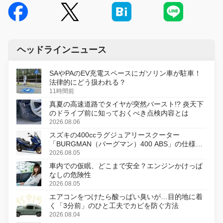
ヘッドラインニュース
SAやPAのEV充電スペースにガソリン車が駐車！
法律的にどう扱われる？
11時間前
真夏の高速道路でタイヤが突然バースト!? 炎天下
のドライブ前に知っておくべき点検内容とは
2026.08.06
スズキの400ccラグジュアリースクーター
「BURGMAN（バーグマン）400 ABS」の仕様を
変更し、8月18日に発売
2026.08.05
車内での仮眠、どこまで安全？エンジンかけっぱ
なしの危険性
2026.08.05
エアコンをつけたら酸っぱい臭いが…目的地に着
く「3分前」のひと工夫でカビを防ぐ方法
2026.08.04