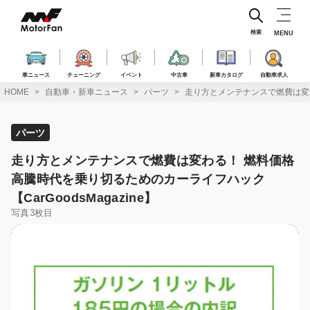
コ
ン
テ
検索
MENU
ン
ツ
へ
車ニュース
チューニング
イベント
中古車
新車カタログ
自動車求人
ス
HOME
自動車・新車ニュース
パーツ
走り方とメンテナンスで燃費は変わる
キ
ッ
プ
パーツ
走り方とメンテナンスで燃費は変わる！ 燃料価格
高騰時代を乗り切るためのカーライフハック
【CarGoodsMagazine】
写真3枚目