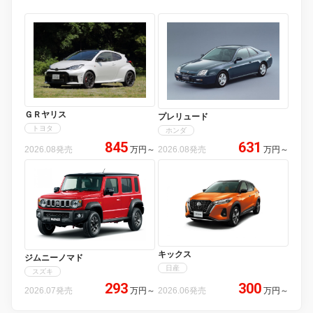
ＧＲヤリス
プレリュード
トヨタ
ホンダ
845
631
2026.08発売
万円
～
2026.08発売
万円
～
キックス
ジムニーノマド
日産
スズキ
293
300
2026.07発売
万円
～
2026.06発売
万円
～