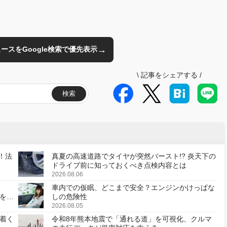
→
のニュースをGoogle検索で優先表示
\
記事をシェアする
/
検索
！法
真夏の高速道路でタイヤが突然バースト!? 炎天下の
ドライブ前に知っておくべき点検内容とは
2026.08.06
車内での仮眠、どこまで安全？エンジンかけっぱな
様を変
しの危険性
2026.08.05
着く
令和8年熊本地震で「通れる道」を可視化、クルマ