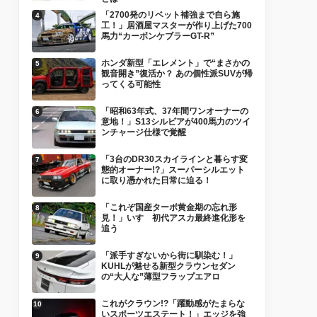
「2700発のリベット補強まで自ら施
工！」居酒屋マスターが作り上げた700
馬力“カーボンケブラーGT-R”
ホンダ新型「エレメント」で“まさかの
観音開き”復活か？ あの個性派SUVが帰
ってくる可能性
「昭和63年式、37年間ワンオーナーの
意地！」S13シルビアが400馬力のツイ
ンチャージ仕様で覚醒
「3台のDR30スカイラインと暮らす変
態的オーナー!?」スーパーシルエット
に取り憑かれた日常に迫る！
「これぞ国産ターボ黄金期の忘れ形
見！」いすゞ初代アスカ最終進化形を
追う
「派手すぎないから街に馴染む！」
KUHLが魅せる新型クラウンセダン
の“大人な”薄型フラップエアロ
これがクラウン!?「躍動感がたまらな
いスポーツエステート！」エッジを強