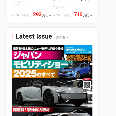
ド
スズキ
トヨタ
293
710
2026.07発売
万円
～
2026.06発売
万円
～
Latest Issue
新刊案内