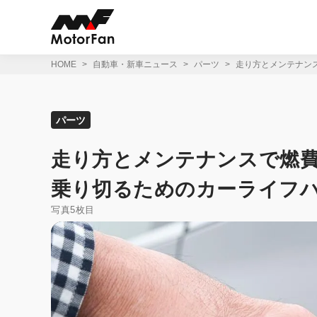
コ
ン
テ
ン
ツ
HOME
自動車・新車ニュース
パーツ
走り方とメンテナンス
へ
ス
キ
ッ
パーツ
プ
走り方とメンテナンスで燃費
乗り切るためのカーライフハック【
写真5枚目