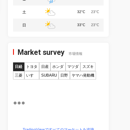
土
32°C
23°C
日
33°C
23°C
Market survey
市場情報
日経
トヨタ
日産
ホンダ
マツダ
スズキ
三菱
いすゞ
SUBARU
日野
ヤマハ発動機
TradingViewですべてのマーケットを追跡