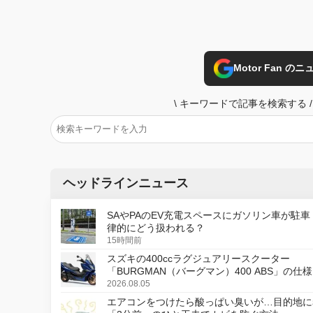
Motor Fan 
\
キーワードで記事を検索する
/
ヘッドラインニュース
SAやPAのEV充電スペースにガソリン車が駐車
律的にどう扱われる？
15時間前
スズキの400ccラグジュアリースクーター
「BURGMAN（バーグマン）400 ABS」の仕
更し、8月18日に発売
2026.08.05
エアコンをつけたら酸っぱい臭いが…目的地に