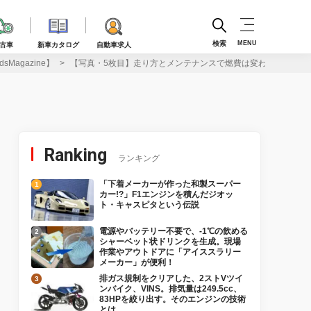
検索
MENU
古車
新車カタログ
自動車求人
agazine】
【写真・5枚目】走り方とメンテナンスで燃費は変わる！ 燃料価格高
Ranking
ランキング
「下着メーカーが作った和製スーパー
カー!?」F1エンジンを積んだジオッ
ト・キャスピタという伝説
電源やバッテリー不要で、-1℃の飲める
シャーベット状ドリンクを生成。現場
作業やアウトドアに「アイススラリー
メーカー」が便利！
排ガス規制をクリアした、2ストVツイ
ンバイク、VINS。排気量は249.5cc、
83HPを絞り出す。そのエンジンの技術
とは