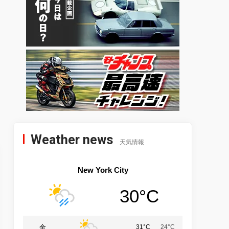
Weather news
天気情報
New York City
30°C
金
31°C
24°C