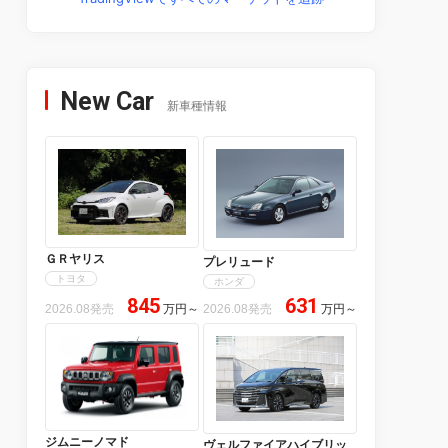
New Car
新車種情報
ＧＲヤリス
プレリュード
トヨタ
ホンダ
845
631
2026.08発売
万円
～
2026.08発売
万円
～
ジムニーノマド
ヴェルファイアハイブリッ