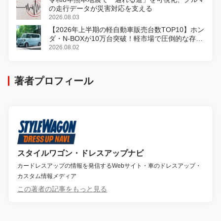
の走行データが災害対応を支える
2026.08.03
【2026年上半期の軽自動車販売台数TOP10】ホン
ダ・N-BOXが10万台突破！軽市場で圧倒的な存在
感
2026.08.02
著者プロフィール
スタイルワゴン・ドレスアップナビ
カードレスアップの情報を発信するWebサイト・車のドレスアップ・
カスタム情報メディア
この著者の記事をもっと見る