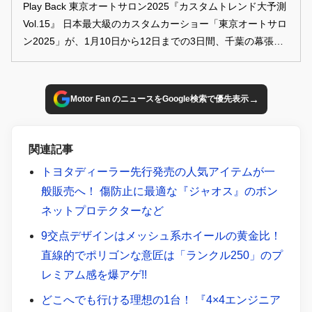
Play Back 東京オートサロン2025『カスタムトレンド大予測
Vol.15』 日本最大級のカスタムカーショー「東京オートサロ
ン2025」が、1月10日から12日までの3日間、千葉の幕張メ
ッセで開催された。出展389社、展示車857台と見所満載の
内容で、 来場者数も25万人オーバーと前年以上に大盛況!
話題の新型車や最新パーツも揃い踏みだ。 本企画では、そん
→
Motor Fan のニュースをGoogle検索で優先表示
なサロン情報を交えつつ、スタイルワゴン的2025年の最新カ
スタムトレンドを一挙紹介していくぞ!
関連記事
トヨタディーラー先行発売の人気アイテムが一
般販売へ！ 傷防止に最適な『ジャオス』のボン
ネットプロテクターなど
9交点デザインはメッシュ系ホイールの黄金比！
直線的でポリゴンな意匠は「ランクル250」のプ
レミアム感を爆アゲ!!
どこへでも行ける理想の1台！ 『4×4エンジニア