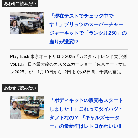
タムパーツが登場。 自分らしい〝250〟を作り込んでいける
あわせて読みたい
環境が整ってきている。 4X4の老舗メーカーからチューニン
「現在テストでチェック中で
グメーカーまで、カッコいい1台を実現できるランクル250界
す！」ブリッツのスーパーチャー
隈の最新トレンドをチェックしてみよう。
ジャーキットで「ランクル250」の
走りが激変!?
Play Back 東京オートサロン2025『カスタムトレンド大予測
Vol.19』 日本最大級のカスタムカーショー「東京オートサロ
ン2025」が、1月10日から12日までの3日間、千葉の幕張メ
ッセで開催された。出展389社、展示車857台と見所満載の
内容で、 来場者数も25万人オーバーと前年以上に大盛況!
あわせて読みたい
話題の新型車や最新パーツも揃い踏みだ。 本企画では、そん
「ボディキットの販売もスタート
なサロン情報を交えつつ、スタイルワゴン的2025年の最新カ
しました！」これってダイハツ・
スタムトレンドを一挙紹介していくぞ!
タフトなの？ 『キャルズモータ
ー』の最新作はレトロかわいい!!