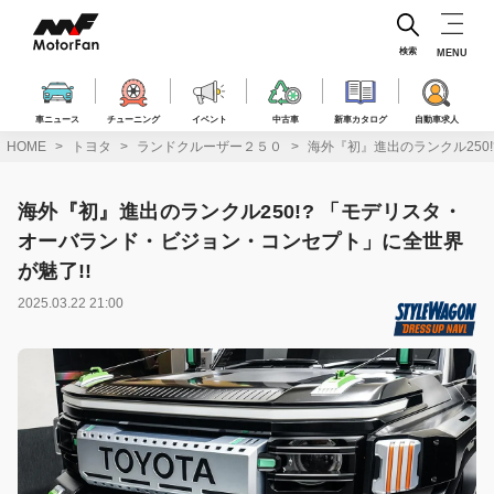
コ
ン
テ
検索
MENU
ン
ツ
へ
車ニュース
チューニング
イベント
中古車
新車カタログ
自動車求人
ス
HOME
トヨタ
ランドクルーザー２５０
海外『初』進出のランクル250
キ
ッ
プ
海外『初』進出のランクル250!? 「モデリスタ・
オーバランド・ビジョン・コンセプト」に全世界
が魅了!!
2025.03.22 21:00