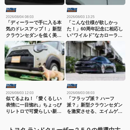
2026/08/04 08:03
2026/08/03 13:25
「ディーラーで手に入る本
「こんな仕様が欲しかっ
気のドレスアップ！」新型
た！」60周年記念に相応し
クラウンセダンを低く美し
い“ワイルド”なカローラク
く魅せるモデリスタの流儀
ロスは366万3000円〜
2026/08/03 12:03
2026/08/03 08:03
似てるよね！「愛くるしい
「フラップ派？ ハーフ
表情に一目惚れ」ちょっぴ
派？」新型クラウンセダン
りレトロで可愛らしい新型
を激変させる、エイムゲイ
クロスビーはいかが？
ンの“本気すぎる2つの選択
肢+1つ”
トヨタ ランドクルーザー２５０の厳選中古