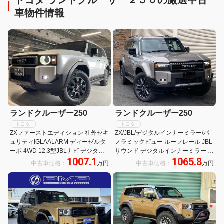
車物件情報
ランドクルーザー250
ランドクルーザー250
トヨタ
トヨタ
ZXファーストエディション 社外セキ
ZX/JBL/デジタルインナーミラー/パ
ュリティIGLAALARM ディーゼルタ
ノラミックビュー ルーフレール JBL
ーボ 4WD 12.3型JBLナビ デジタル
サウンド デジタルインナーミラー パ
1007.1
1065.8
ミラー 丸目ヘッド サンルーフ ETC
ノラミックビューモニター パワーバ
中古車価格：
万円
中古車価格：
万円
ックドア メモリー付きパワーシート
ブラウンレザー 置くだけ充電 パドル
シフト 電動デフロック サイドバイザ
ー