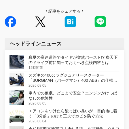
\
記事をシェアする
/
ヘッドラインニュース
真夏の高速道路でタイヤが突然バースト!? 炎天下
のドライブ前に知っておくべき点検内容とは
12時間前
スズキの400ccラグジュアリースクーター
「BURGMAN（バーグマン）400 ABS」の仕様を
変更し、8月18日に発売
2026.08.05
車内での仮眠、どこまで安全？エンジンかけっぱ
なしの危険性
2026.08.05
エアコンをつけたら酸っぱい臭いが…目的地に着
く「3分前」のひと工夫でカビを防ぐ方法
2026.08.04
令和8年熊本地震で「通れる道」を可視化、クルマ