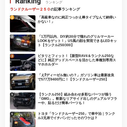
Ranking
ランキング
ランドクルーザー２５０
の記事ランキング
「高級車なのに純正つっかえ棒タイプなんて納得い
かない！」
「1万円以内、DIY約30分で憧れのグリルマーカー
LOOKをゲット！」US風の顔を実現できるLEDキッ
ト【ランクル250/300】
ピタリとフィット！【新型RAV4＆ランクル250な
どに】純正デッドスペースを活かした車種別専用ス
マホホルダー
「え⁉︎ディーゼル無いの？」ガソリン車は最新改良
で577万9400円に！【ランドクルーザー250】
【ランクル250】組み合わせ多彩なパーツが揃う
「GMG」。斬新なリアサイド出しのデュアルマフラ
ーや、貼るだけ簡単パーツも！
トヨタ「ランドクルーザー250」で車中泊｜ランク
ル3兄弟でイチバンだったそのワケは？