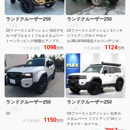
ランドクルーザー250
ランドクルーザー250
トヨタ
トヨタ
ZXファーストエディション 当社デモ
ZXファーストエディション 3インチ
カー/ダブルエイトフルカスタム/ツー
リフトアップ/タイヤ/ホイ
トーンラッピング/樹脂ピアノブラッ
ル/JBL/BSM/追従クルコン/デジタル
1098
1124
ク塗装/2インチリフトアップ/オリジ
インナーミラー/ヘッドアップディス
中古車価格：
万円
中古車価格：
万円
ナルビルシュタインショック/電動サ
プレイ/クリアランスソナー/シートベ
イドステップ/レーベンハート22イン
ンチレーション/シートヒーター/カー
チAW特注カラー
プレイ/ETC/
ランドクルーザー250
ランドクルーザー250
トヨタ
トヨタ
ZX
VXファーストエディション 社外カ
1150
スタムパーツ リフトアップ 18イン
中古車価格：
万円
チタイヤ・ホイール
BRAKEPEDALLOCK ZーGUARD リ