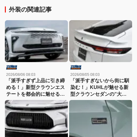
外装の関連記事
2026/08/06 08:03
2026/08/05 08:03
「派手すぎず上品に引き締
「派手すぎないから街に馴
める！」新型クラウンエス
染む！」KUHLが魅せる新
テートを都会的に魅せる、
型クラウンセダンの“大人
モデリスタのディーラーで
な”薄型フラップエアロ
買える流麗スタイル